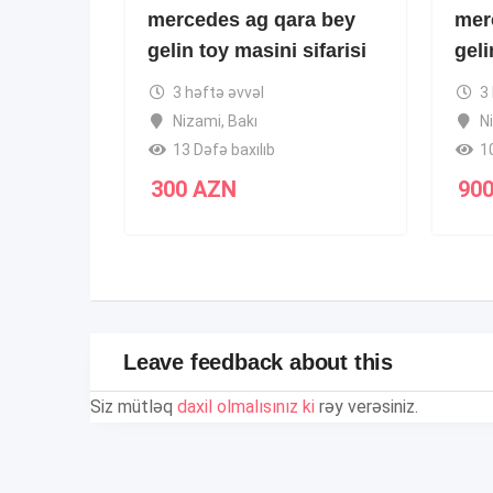
mercedes ag qara bey
mer
gelin toy masini sifarisi
geli
3 həftə əvvəl
3
Nizami
,
Bakı
N
13 Dəfə baxılıb
1
300
AZN
90
Leave feedback about this
Siz mütləq
daxil olmalısınız ki
rəy verəsiniz.