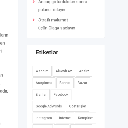
Ancaq götürdükdən sonra
pulunu ödəyin
Ətraflı məlumat
üçün
Əlaqə
saxlayın
ların
lən
i
Etiketlər
4 addım
AlGetdi.Az
Analiz
an
,
Araşdırma
Banner
Bazar
adır,
Elanlar
Facebook
Google AdWords
Göstərişlər
Instagram
Internet
Kompüter
n