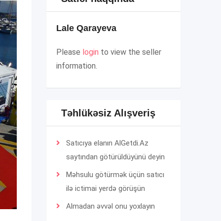
Lale Qarayeva
Please
login
to view the seller
information.
Təhlükəsiz Alışveriş
Satıcıya elanın AlGetdi.Az
saytından götürüldüyünü deyin
Məhsulu götürmək üçün satıcı
ilə ictimai yerdə görüşün
Almadan əvvəl onu yoxlayın