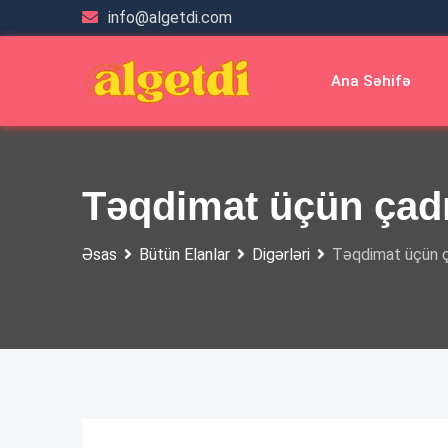
Skip
info@algetdi.com
to
content
Ana Səhifə
Təqdimat üçün çad
Əsas
Bütün Elanlar
Digərləri
Təqdimat üçün ç