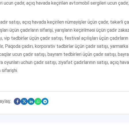
ri ucun çadır, açıq havada keçirilən avtomobil sergileri ucun çadır,
adır satışı, açıq havada keçirilen nümayişler üçün çadır, təkərli ça
ları üçün çadırların sifarişi, yarışların keçirilməsi üçün çadır zakaz
ı, vip tədbirlər üçün çadır satışı, festival açılışları üçün çadırların
dır, Paqoda çadırı, korporativ tədbirlər üçün çadır satışı, yarmarka
caqlar ucun çadır satışı, bayram tedbirleri üçün çadır satışı, bayr
va oyunları uchun çadır satışı, ziyafət çadırlarının satışı, açıq hav
sifarişhi.
aylaş: