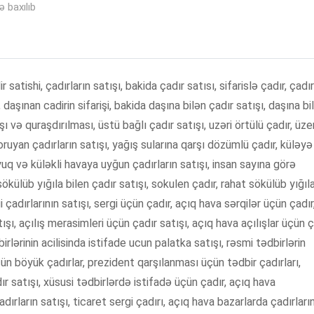
 baxılıb
 satishi, çadırların satışı, bakida çadır satısı, sifarislə çadır, çadır
ı, daşınan cadirin sifarişi, bakida daşına bilən çadır satışı, daşına bi
ı və quraşdırılması, üstü bağlı çadır satışı, uzəri örtülü çadır, üzer
oruyan çadırların satışı, yağış sularına qarşı dözümlü çadır, küləyə
uq və küləkli havaya uyğun çadırların satışı, insan sayına görə
sökülüb yığıla bilen çadır satışı, sokulen çadır, rahat sökülüb yığıl
i çadırlarının satışı, sergi üçün çadır, açıq hava sərqilər üçün çadır
ışı, açılış merasimleri üçün çadır satışı, açıq hava açılışlar üçün ç
irlərinin acilisinda istifade ucun palatka satışı, rəsmi tədbirlərin
üçün böyük çadırlar, prezident qarşılanması üçün tədbir çadırları,
 satışı, xüsusi tədbirlərdə istifadə üçün çadır, açıq hava
dırların satışı, ticaret sergi çadırı, açıq hava bazarlarda çadırları