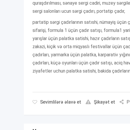
quraşdırılması, sənaye sergi cadiri, muzey sərgile
sergi salonları ucun sərgi çadırı, portatip çadır,
partatip sərgi çadırlarının satıshi, nümayiş üçün ç
sifarişi, formula 1 üçün çadır satışı, formula1 yariş
yarışlar üçün palatka satishi, hazır çadırların satış
zakazi, kiçik və orta miqyaslı festivallar üçün ça
çadırları, yarmarka üçün palatka, karparativ yığın
çadırları, küçə oyunları üçün çadır satışı, aciq ha
ziyafetler uchun palatka satishi, bakida çadırların 
Sevimlilərə əlavə et
Şikayət et
P