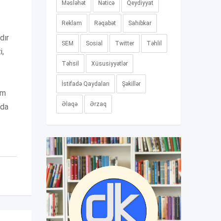
Məsləhət
Nəticə
Qeydiyyat
Reklam
Rəqabət
Sahibkar
dır
SEM
Sosial
Twitter
Təhlil
i,
Təhsil
Xüsusiyyətlər
İstifadə Qaydaları
Şəkillər
am
Əlaqə
Ərzaq
ada