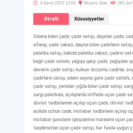
4 Aprel 2023 12:06
Nizami
,
Bakı
283 dəfə
Ətraflı
Xüsusiyyətlər
Dasina bilen çadır, çadır satışı, daşınan çadır, cadir
sifarişi, çadır zakazi, daşına bilən çadırların satış
palatka satışı, bakida palatka zakazi, çadırın satış
bağlı çadır satishi, yağışa qarşı çadır, yağışdan q
davamlı çadır satışı, kuleye dozumlu cadirlar, soy
çadırların satışı, adam sayına gore çadır satishi, 
çadır satışı, yenidən yığıla bilən çadır satışı, sərg
sərgi palatkasi, açılışlarda istifadə üçün çadır sat
dövlət tədbirlərinin açılışı üçün çadır, dövlət tədb
acilishi uchun cadir, mötəbər tədbirlərin açılışı 
mötəbər şəxslərin qarşılanma mərasimi üçün çadır
təqdimatlari üçün çadır satışı, hər fəsilə uyğun ça