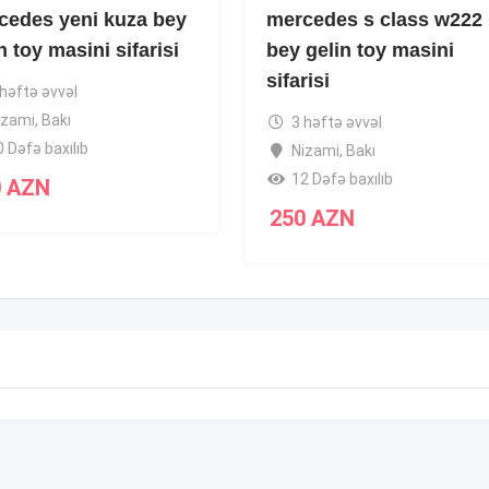
cedes yeni kuza bey
mercedes s class w222
n toy masini sifarisi
bey gelin toy masini
sifarisi
 həftə əvvəl
izami
,
Bakı
3 həftə əvvəl
0 Dəfə baxılıb
Nizami
,
Bakı
12 Dəfə baxılıb
0
AZN
250
AZN