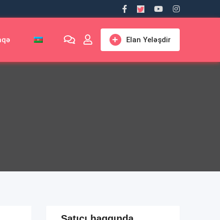
aqə
Elan Yeləşdir
Satıcı haqqında