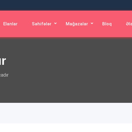
Elanlar
Səhifələr
Mağazalar
Bloq
Əl
ır
adır