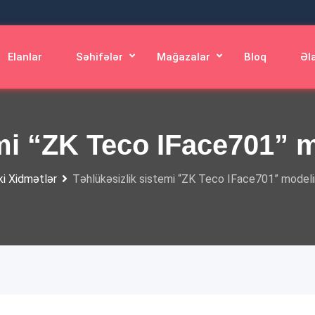
Elanlar
Səhifələr
Mağazalar
Bloq
Əl
emi “ZK Teco IFace701” 
ki Xidmətlər
Təhlükəsizlik sistemi “ZK Teco IFace701” modeli