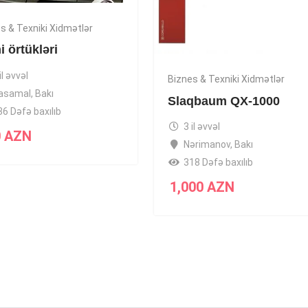
s & Texniki Xidmətlər
 örtükləri
il əvvəl
Biznes & Texniki Xidmətlər
asamal
,
Bakı
Slaqbaum QX-1000
36 Dəfə baxılıb
3 il əvvəl
0
AZN
Nərimanov
,
Bakı
318 Dəfə baxılıb
1,000
AZN