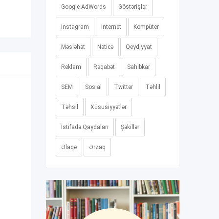
Google AdWords
Göstərişlər
Instagram
Internet
Kompüter
Məsləhət
Nəticə
Qeydiyyat
Reklam
Rəqabət
Sahibkar
SEM
Sosial
Twitter
Təhlil
Təhsil
Xüsusiyyətlər
İstifadə Qaydaları
Şəkillər
Əlaqə
Ərzaq