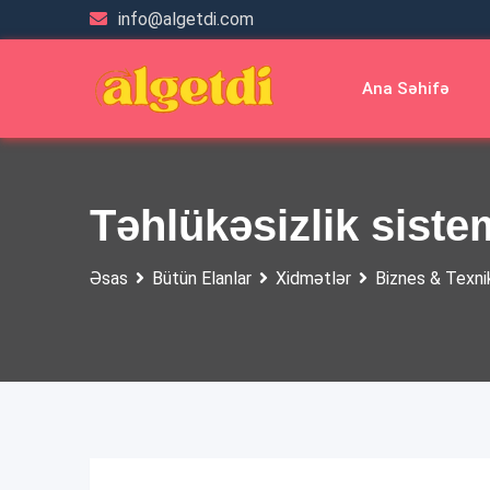
Skip
info@algetdi.com
to
content
Ana Səhifə
Təhlükəsizlik sist
Əsas
Bütün Elanlar
Xidmətlər
Biznes & Texni