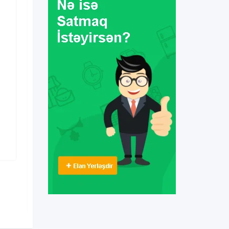
Biznes & Texniki Xidmətlər
bisetka qurulması
3 il əvvəl
Yasamal
,
Bakı
361 Dəfə baxılıb
100
AZN