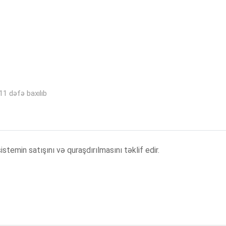
11 dəfə baxılıb
temin satışını və quraşdırılmasını təklif edir.