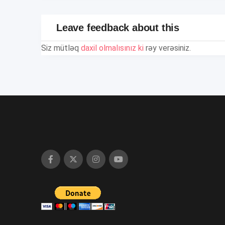
Leave feedback about this
Siz mütləq
daxil olmalısınız ki
rəy verəsiniz.