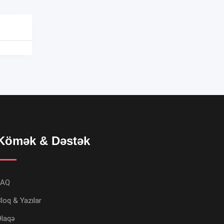
Kömək & Dəstək
FAQ
loq & Yazılar
Əlaqə