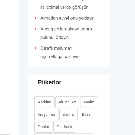
ilə ictimai yerdə görüşün
Almadan əvvəl onu yoxlayın
Ancaq götürdükdən sonra
pulunu ödəyin
Ətraflı məlumat
üçün
Əlaqə
saxlayın
Etiketlər
4 addım
AlGetdi.Az
Analiz
Araşdırma
Banner
Bazar
Elanlar
Facebook