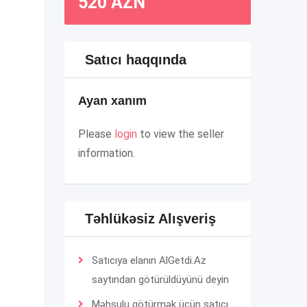
520
AZN
Satıcı haqqında
Ayan xanım
Please
login
to view the seller
information.
Təhlükəsiz Alışveriş
Satıcıya elanın AlGetdi.Az
saytından götürüldüyünü deyin
Məhsulu götürmək üçün satıcı