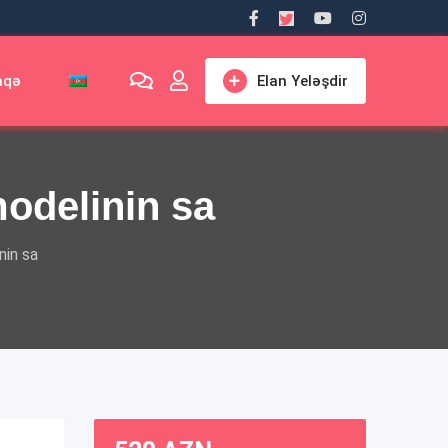
aqə
Elan Yeləşdir
modelinin sa
nin sa