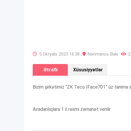
5 Oktyabr 2023 16:38
Nərimanov
,
Bakı
2
Ətraflı
Xüsusiyyətlər
Bizim şirkətimiz “ZK Teco IFace701” üz tanima sis
Avadanlıqlara 1 il rəsmi zəmanət verilir.