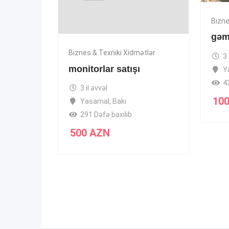
Bizne
gəmi
Biznes & Texniki Xidmətlər
3 
monitorlar satışı
Y
4
3 il əvvəl
10
Yasamal
,
Bakı
291 Dəfə baxılıb
500
AZN