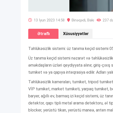
13 İyun 2023 14:58
Binəqədi
,
Bakı
237 də
Ətraflı
Xüsusiyyətlər
Təhlükəsizlik sistemi: üz tanıma keçid sistemi 
Üz tanıma keçid sistemi nəzarət və təhlükəsizlik 
əməkdaşların üzləri qeydiyyata alınır, giriş-çıxış
turniket və ya qapıya inteqrasiya edilir. Adları yal
Təhlükəsizlik kameraları, turniket, tripod turniket
VİP turniket, market turniketi, yarpaq turniket, b
baryer, ağıllı ev, barmaq izi keçid sistemi, üz ta
detektor, qapı tipli metal arama detektoru, əl tip
blocker, yerüstü tikan, yerüstü maneə, anten mal