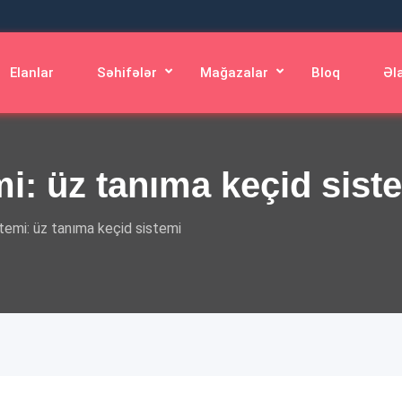
Elanlar
Səhifələr
Mağazalar
Bloq
Əl
mi: üz tanıma keçid sist
stemi: üz tanıma keçid sistemi