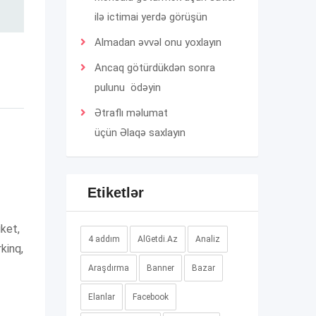
ilə ictimai yerdə görüşün
Almadan əvvəl onu yoxlayın
Ancaq götürdükdən sonra
pulunu ödəyin
Ətraflı məlumat
üçün
Əlaqə
saxlayın
Etiketlər
iket,
4 addım
AlGetdi.Az
Analiz
rkinq,
Araşdırma
Banner
Bazar
Elanlar
Facebook