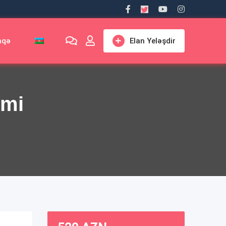
aqə
Elan Yeləşdir
emi