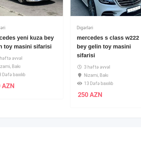
əri
Digərləri
cedes yeni kuza bey
mercedes s class w222
n toy masini sifarisi
bey gelin toy masini
sifarisi
 həftə əvvəl
izami
,
Bakı
3 həftə əvvəl
3 Dəfə baxılıb
Nizami
,
Bakı
13 Dəfə baxılıb
0
AZN
250
AZN