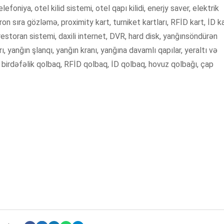
foniya, otel kilid sistemi, otel qapı kilidi, enerjy saver, elektrik
tron sıra gözləmə, proximity kart, turniket kartları, RFİD kart, İD ka
estoran sistemi, daxili internet, DVR, hard disk, yanğınsöndürən
ı, yanğın şlanqı, yanğın kranı, yanğına davamlı qapılar, yeraltı və
q, birdəfəlik qolbaq, RFİD qolbaq, İD qolbaq, hovuz qolbağı, çap