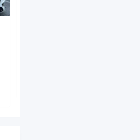
Digərləri
porsche boxster koupe
bey gelin toy masini
3 həftə əvvəl
Nizami
,
Bakı
33 Dəfə baxılıb
350
AZN