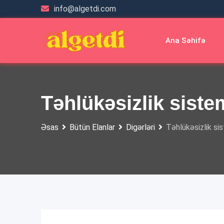
Skip
info@algetdi.com
to
content
Ana Səhifə
Təhlükəsizlik siste
Əsas
Bütün Elanlar
Digərləri
Təhlükəsizlik si