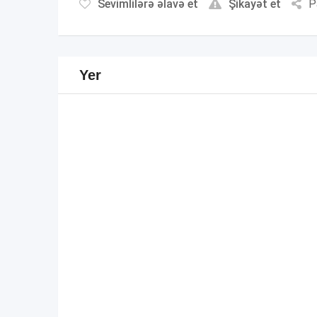
Sevimlilərə əlavə et
Şikayət et
P
Yer