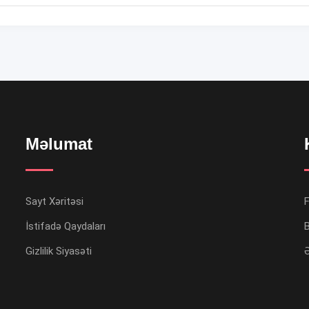
Məlumat
Sayt Xəritəsi
İstifadə Qaydaları
B
Gizlilik Siyasəti