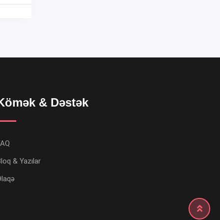
Kömək & Dəstək
FAQ
loq & Yazılar
Əlaqə