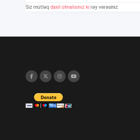
Siz mütləq
daxil olmalısınız ki
rəy verəsiniz.