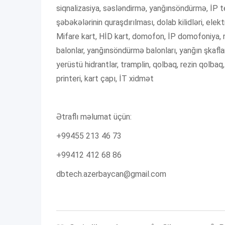
siqnalizasiya, səsləndirmə, yanğınsöndürmə, İP tele
şəbəkələrinin quraşdırılması, dolab kilidləri, elek
Mifare kart, HİD kart, domofon, İP domofoniya, r
balonlar, yanğınsöndürmə balonları, yanğın şkaflar
yerüstü hidrantlar, tramplin, qolbaq, rezin qolba
printeri, kart çapı, İT xidmət
Ətraflı məlumat üçün:
+99455 213 46 73
+99412 412 68 86
dbtech.azerbaycan@gmail.com