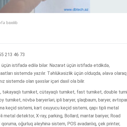
fə baxılıb
055 213 46 73
üçün istifadə edilə bilər. Nəzarət üçün istifadə etdikdə,
 saatları sistemdə yazılır. Təhlükəsizlik üçün olduqda, əlavə olaraq
nız sistemdə olan şəxslər içəri daxil ola bilir.
, təkayaqlı turniket, cütayaqlı turniket, fast turniket, double turn
oy turniket, növbə baryerləri, ipli baryer, şlaqbaum, baryer, avtopa
nıma keçid sistemi, kart oxuyucu keçid sistemi, qapı tipli metal
li metal detektor, X-ray, parking, Bollard, mantar bariyer, Road
 qoruma, oğurluq əleyhinə sistem, POS avadanlıq, çek printer,