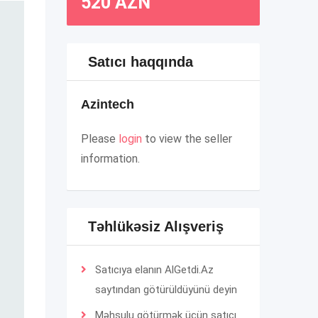
520
AZN
Satıcı haqqında
Azintech
Please
login
to view the seller
information.
Təhlükəsiz Alışveriş
Satıcıya elanın AlGetdi.Az
saytından götürüldüyünü deyin
Məhsulu götürmək üçün satıcı