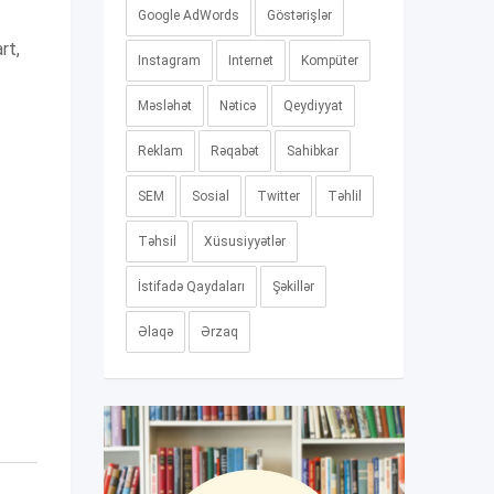
Google AdWords
Göstərişlər
rt,
Instagram
Internet
Kompüter
Məsləhət
Nəticə
Qeydiyyat
Reklam
Rəqabət
Sahibkar
SEM
Sosial
Twitter
Təhlil
Təhsil
Xüsusiyyətlər
İstifadə Qaydaları
Şəkillər
Əlaqə
Ərzaq