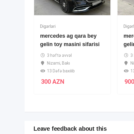
Digərləri
Digərl
mercedes ag qara bey
mer
gelin toy masini sifarisi
geli
3 həftə əvvəl
3
Nizami
,
Bakı
N
13 Dəfə baxılıb
1
300
AZN
90
Leave feedback about this