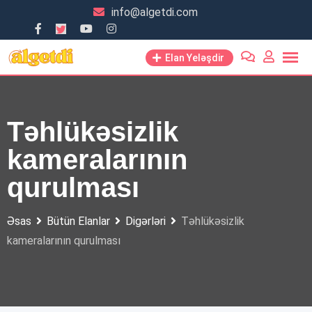
Skip
info@algetdi.com
to
content
Elan Yeləşdir
Təhlükəsizlik
kameralarının
qurulması
Əsas
Bütün Elanlar
Digərləri
Təhlükəsizlik
kameralarının qurulması