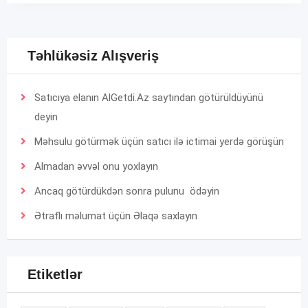
Təhlükəsiz Alışveriş
Satıcıya elanın AlGetdi.Az saytından götürüldüyünü
deyin
Məhsulu götürmək üçün satıcı ilə ictimai yerdə görüşün
Almadan əvvəl onu yoxlayın
Ancaq götürdükdən sonra pulunu ödəyin
Ətraflı məlumat üçün
Əlaqə
saxlayın
Etiketlər