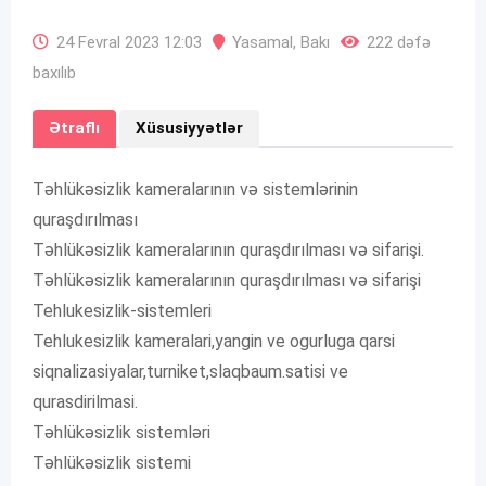
24 Fevral 2023 12:03
Yasamal
,
Bakı
222 dəfə
baxılıb
Ətraflı
Xüsusiyyətlər
Təhlükəsizlik kameralarının və sistemlərinin
quraşdırılması
Təhlükəsizlik kameralarının quraşdırılması və sifarişi.
Təhlükəsizlik kameralarının quraşdırılması və sifarişi
Tehlukesizlik-sistemleri
Tehlukesizlik kameralari,yangin ve ogurluga qarsi
siqnalizasiyalar,turniket,slaqbaum.satisi ve
qurasdirilmasi.
Təhlükəsizlik sistemləri
Təhlükəsizlik sistemi