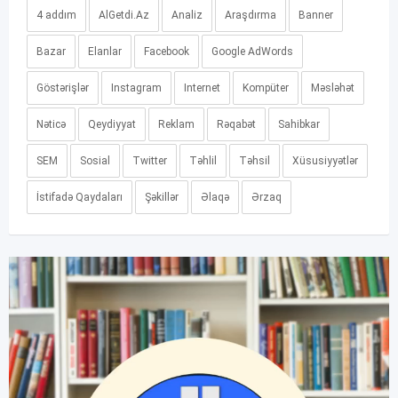
4 addım
AlGetdi.Az
Analiz
Araşdırma
Banner
Bazar
Elanlar
Facebook
Google AdWords
Göstərişlər
Instagram
Internet
Kompüter
Məsləhət
Nəticə
Qeydiyyat
Reklam
Rəqabət
Sahibkar
SEM
Sosial
Twitter
Təhlil
Təhsil
Xüsusiyyətlər
İstifadə Qaydaları
Şəkillər
Əlaqə
Ərzaq