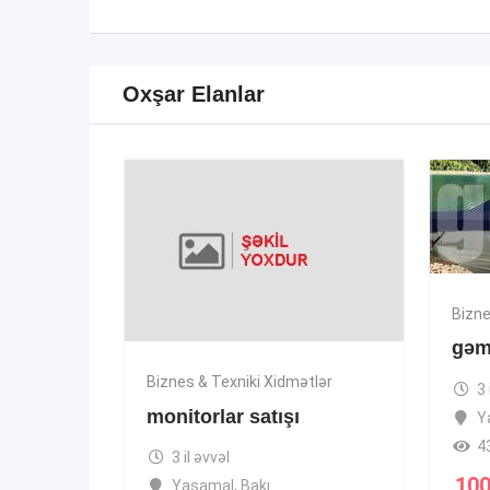
Oxşar Elanlar
Bizne
gəmi
Biznes & Texniki Xidmətlər
3 
monitorlar satışı
Y
4
3 il əvvəl
10
Yasamal
,
Bakı