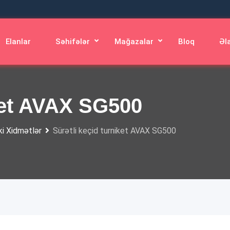
Elanlar
Səhifələr
Mağazalar
Bloq
Əl
iket AVAX SG500
ki Xidmətlər
Sürətli keçid turniket AVAX SG500