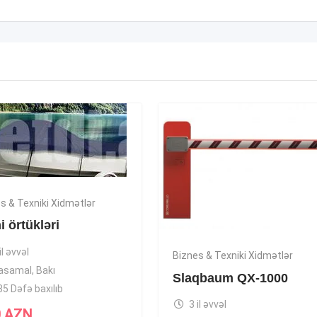
s & Texniki Xidmətlər
 örtükləri
il əvvəl
Biznes & Texniki Xidmətlər
asamal
,
Bakı
Slaqbaum QX-1000
35 Dəfə baxılıb
3 il əvvəl
0
AZN