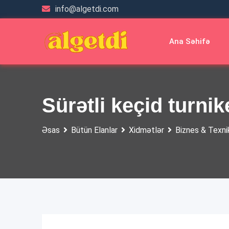
Skip
info@algetdi.com
to
content
Ana Səhifə
Sürətli keçid turn
Əsas
Bütün Elanlar
Xidmətlər
Biznes & Texni