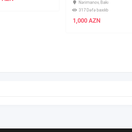
Nərimanov
,
Bakı
317 Dəfə baxılıb
1,000
AZN