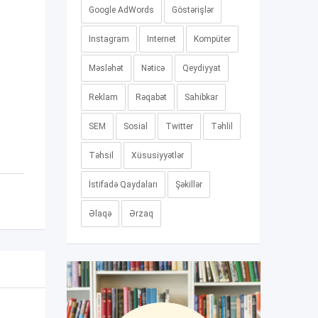
Google AdWords
Göstərişlər
Instagram
Internet
Kompüter
Məsləhət
Nəticə
Qeydiyyat
Reklam
Rəqabət
Sahibkar
SEM
Sosial
Twitter
Təhlil
Təhsil
Xüsusiyyətlər
İstifadə Qaydaları
Şəkillər
Əlaqə
Ərzaq