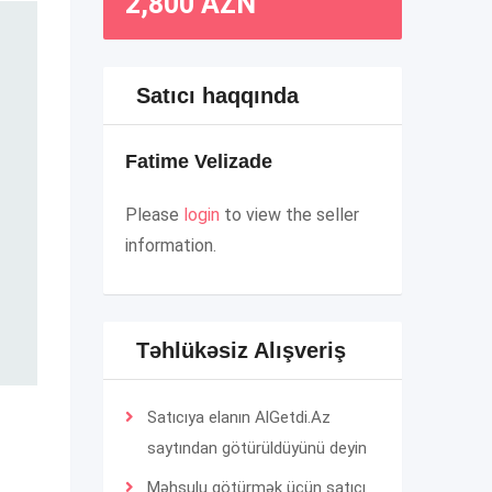
2,800
AZN
Satıcı haqqında
Fatime Velizade
Please
login
to view the seller
information.
Təhlükəsiz Alışveriş
Satıcıya elanın AlGetdi.Az
saytından götürüldüyünü deyin
Məhsulu götürmək üçün satıcı