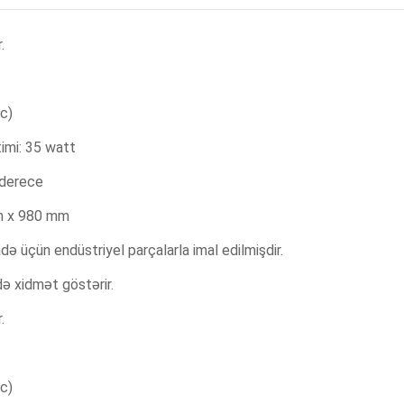
.
c)
imi: 35 watt
 derece
mm x 980 mm
fadə üçün endüstriyel parçalarla imal edilmişdir.
ə xidmət göstərir.
.
c)