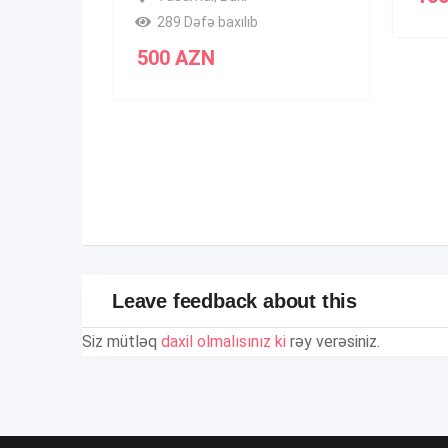
289 Dəfə baxılıb
500
AZN
Leave feedback about this
Siz mütləq
daxil olmalısınız ki
rəy verəsiniz.