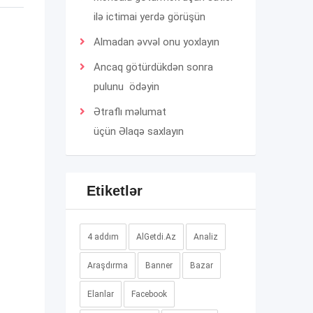
ilə ictimai yerdə görüşün
Almadan əvvəl onu yoxlayın
Ancaq götürdükdən sonra
pulunu ödəyin
Ətraflı məlumat
üçün
Əlaqə
saxlayın
Etiketlər
4 addım
AlGetdi.Az
Analiz
Araşdırma
Banner
Bazar
Elanlar
Facebook