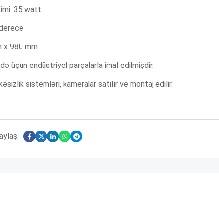
imi: 35 watt
 derece
mm x 980 mm
fadə üçün endüstriyel parçalarla imal edilmişdir.
zlik sistemləri, kameralar satılır ve montaj edilir.
aylaş: