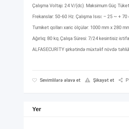
Çalışma Voltajı: 24 V/(dc). Maksimum Güç Tüket
Frekanslar: 50-60 Hz. Çalışma Isısı: – 25 ~ + 70
Turniket qolları xaric ölçülər: 1000 mm x 280 
Ağırlıq: 80 kq..Çalışa Süresi: 7/24 kesintisiz isti
ALFASECURİTY şirkətində müxtəlif növdə təhlükəsi
Sevimlilərə əlavə et
Şikayət et
P
Yer