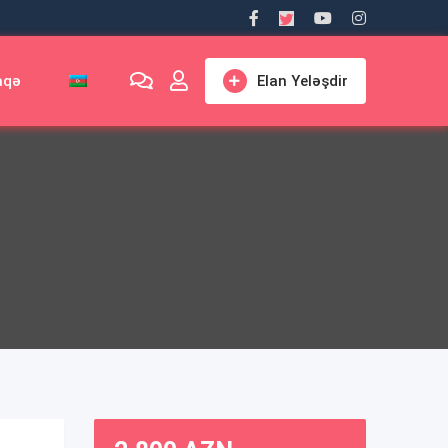
aqə
Elan Yeləşdir