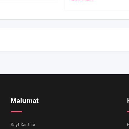
Məlumat
Sayt Xəritəsi