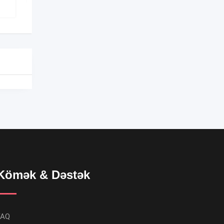
Kömək & Dəstək
FAQ