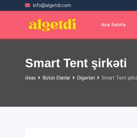
Skip
info@algetdi.com
to
content
Ana Səhifə
Smart Tent şirkəti
Əsas
Bütün Elanlar
Digərləri
Smart Tent şirkə