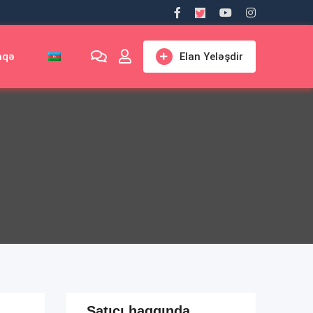
aqə
Elan Yeləşdir
Satıcı haqqında