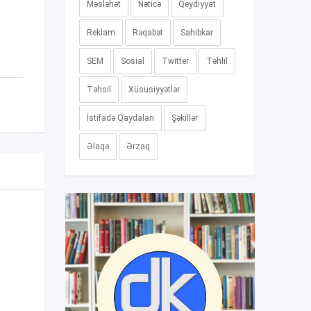
Məsləhət
Nəticə
Qeydiyyat
Reklam
Rəqabət
Sahibkar
SEM
Sosial
Twitter
Təhlil
Təhsil
Xüsusiyyətlər
İstifadə Qaydaları
Şəkillər
Əlaqə
Ərzaq