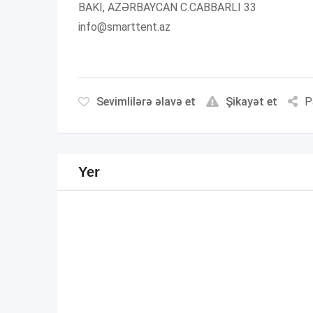
BAKI, AZƏRBAYCAN C.CABBARLI 33
info@smarttent.az
Sevimlilərə əlavə et
Şikayət et
P
Yer