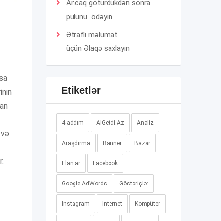
Ancaq götürdükdən sonra
pulunu ödəyin
Ətraflı məlumat
üçün
Əlaqə
saxlayın
şsa
Etiketlər
inin
ran
4 addım
AlGetdi.Az
Analiz
 və
Araşdırma
Banner
Bazar
r.
Elanlar
Facebook
Google AdWords
Göstərişlər
Instagram
Internet
Kompüter