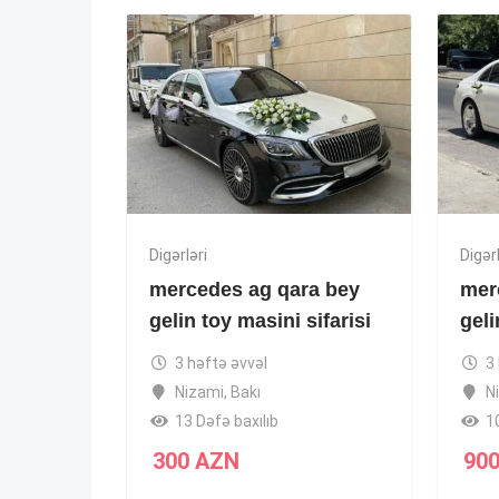
Digərləri
Digərl
mercedes ag qara bey
mer
gelin toy masini sifarisi
geli
3 həftə əvvəl
3
Nizami
,
Bakı
N
13 Dəfə baxılıb
1
300
AZN
90