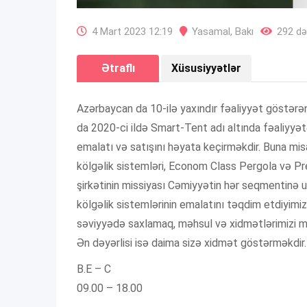
4 Mart 2023 12:19
Yasamal
,
Bakı
292 də
Ətraflı
Xüsusiyyətlər
Azərbaycan da 10-ilə yaxındır fəaliyyət göstərən
da 2020-ci ildə Smart-Tent adı altında fəaliyyət
emalatı və satışını həyata keçirməkdir. Buna mi
kölgəlik sistemləri, Econom Class Pergola və P
şirkətinin missiyası Cəmiyyətin hər seqmentinə 
kölgəlik sistemlərinin emalatını təqdim etdiyimi
səviyyədə saxlamaq, məhsul və xidmətlərimizi mi
Ən dəyərlisi isə daima sizə xidmət göstərməkdir.
B.E – C
09.00 – 18.00