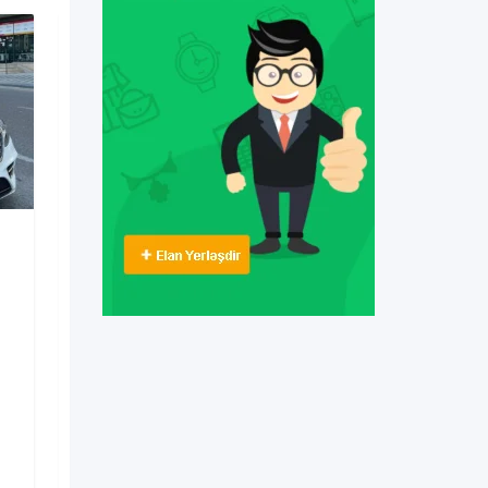
Digərləri
porsche boxster koupe
bey gelin toy masini
3 həftə əvvəl
Nizami
,
Bakı
33 Dəfə baxılıb
350
AZN