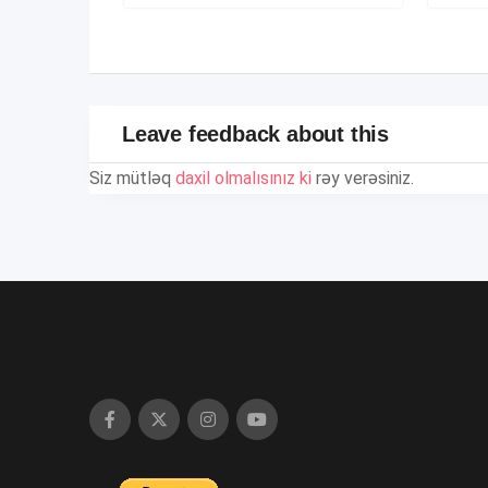
Leave feedback about this
Siz mütləq
daxil olmalısınız ki
rəy verəsiniz.