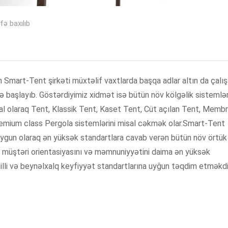
fə baxılıb
 Smart-Tent şirkəti müxtəlif vaxtlarda başqa adlar altın da çalı
ə başlayıb. Göstərdiyimiz xidmət isə bütün növ kölgəlik sistemlər
sal olaraq Tent, Klassik Tent, Kaset Tent, Cüt açılan Tent, Memb
remium class Pergola sistemlərini misal cəkmək olar.Smart-Tent
uygun olaraq ən yüksək standartlara cavab verən bütün növ örtük
z müştəri orientasiyasını və məmnuniyyətini daima ən yüksək
lli və beynəlxalq keyfiyyət standartlarına uyğun təqdim etməkdi