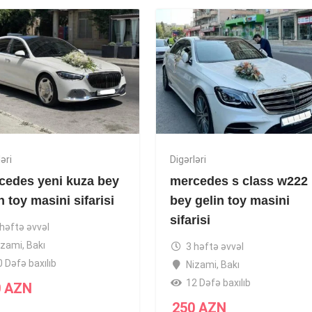
əri
Digərləri
cedes yeni kuza bey
mercedes s class w222
n toy masini sifarisi
bey gelin toy masini
sifarisi
 həftə əvvəl
izami
,
Bakı
3 həftə əvvəl
0 Dəfə baxılıb
Nizami
,
Bakı
12 Dəfə baxılıb
0
AZN
250
AZN