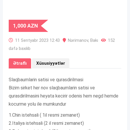
1,000
AZN
11 Sentyabr 2023 12:43
Nərimanov
,
Bakı
152
dəfə baxılıb
Ətraflı
Xüsusiyyətlər
Slaqbaumlarin satisi ve qurasdirilmasi
Bizim sirket her nov slaqbaumlarin satisi ve
qurasdirilmasini heyata kecirir odenis hem negd hemde
kocurme yolu ile mumkundur
1.Chin istehsali ( 1il resmi zemanet)
2.Italiya istehsali (2 il resmi zemanet)