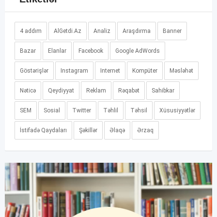
4 addım
AlGetdi.Az
Analiz
Araşdırma
Banner
Bazar
Elanlar
Facebook
Google AdWords
Göstərişlər
Instagram
Internet
Kompüter
Məsləhət
Nəticə
Qeydiyyat
Reklam
Rəqabət
Sahibkar
SEM
Sosial
Twitter
Təhlil
Təhsil
Xüsusiyyətlər
İstifadə Qaydaları
Şəkillər
Əlaqə
Ərzaq