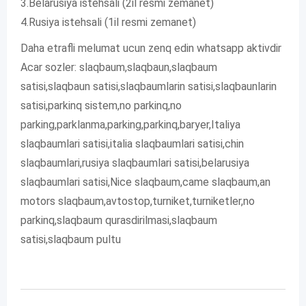
3.Belarusiya istehsali (2il resmi zemanet)
4.Rusiya istehsali (1il resmi zemanet)
Daha etrafli melumat ucun zenq edin whatsapp aktivdir
Acar sozler: slaqbaum,slaqbaun,slaqbaum
satisi,slaqbaun satisi,slaqbaumlarin satisi,slaqbaunlarin
satisi,parkinq sistem,no parkinq,no
parking,parklanma,parking,parkinq,baryer,Italiya
slaqbaumlari satisi,italia slaqbaumlari satisi,chin
slaqbaumlari,rusiya slaqbaumlari satisi,belarusiya
slaqbaumlari satisi,Nice slaqbaum,came slaqbaum,an
motors slaqbaum,avtostop,turniket,turniketler,no
parkinq,slaqbaum qurasdirilmasi,slaqbaum
satisi,slaqbaum pultu