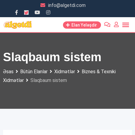
Skip
info@algetdi.com
to
content
Elan Yeləşdir
Slaqbaum sistem
Əsas
Bütün Elanlar
Xidmətlər
Biznes & Texniki
Xidmətlər
Slaqbaum sistem