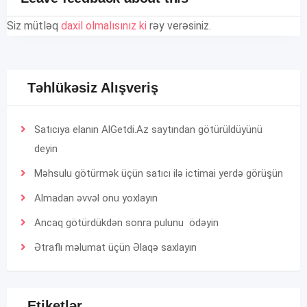
Siz mütləq
daxil olmalısınız ki
rəy verəsiniz.
Təhlükəsiz Alışveriş
Satıcıya elanın AlGetdi.Az saytından götürüldüyünü
deyin
Məhsulu götürmək üçün satıcı ilə ictimai yerdə görüşün
Almadan əvvəl onu yoxlayın
Ancaq götürdükdən sonra pulunu ödəyin
Ətraflı məlumat üçün
Əlaqə
saxlayın
Etiketlər