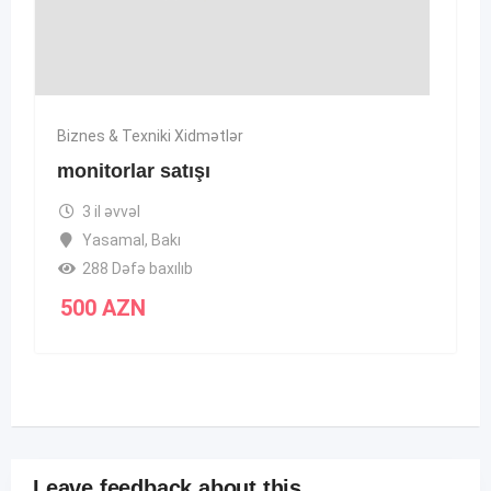
Biznes & Texniki Xidmətlər
monitorlar satışı
3 il əvvəl
Yasamal
,
Bakı
288 Dəfə baxılıb
500
AZN
Leave feedback about this