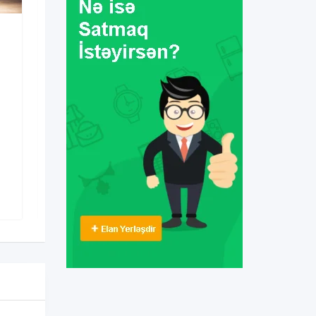
Kurs & Təlim
Xətai metrosu
yaxınlığında şahmat
hazırlığı
1 ay əvvəl
Xətai
,
Bakı
9 Dəfə baxılıb
60
AZN
/ Ayda