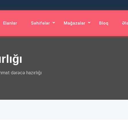
Elanlar
Səhifələr
Mağazalar
Bloq
Əl
rlığı
hmat dərəcə hazırlığı