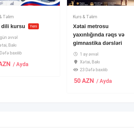
& Təlim
Kurs & Təlim
dili kursu
Xətai metrosu
Yeni
yaxınlığında rəqs və
 gün əvvəl
gimnastika dərsləri
ətai
,
Bakı
Dəfə baxılıb
1 ay əvvəl
Xətai
,
Bakı
AZN
/ Ayda
23 Dəfə baxılıb
50
AZN
/ Ayda