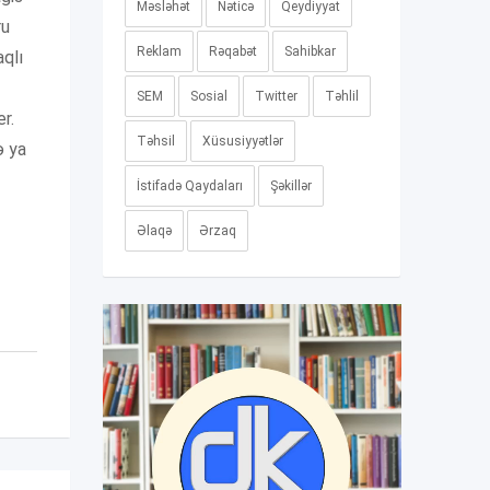
Məsləhət
Nəticə
Qeydiyyat
ru
Reklam
Rəqabət
Sahibkar
aqlı
SEM
Sosial
Twitter
Təhlil
r.
Təhsil
Xüsusiyyətlər
ə ya
İstifadə Qaydaları
Şəkillər
Əlaqə
Ərzaq