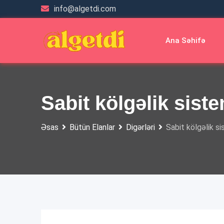
Skip
info@algetdi.com
to
content
Ana Səhifə
Sabit kölgəlik sist
Əsas
Bütün Elanlar
Digərləri
Sabit kölgəlik si