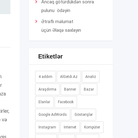
Ancaq götürdükdən sonra
pulunu ödəyin
Ətraflı məlumat
üçün
Əlaqə
saxlayın
Etiketlər
n
4 addım
AlGetdi.Az
Analiz
r
Araşdırma
Banner
Bazar
aza
Elanlar
Facebook
rler,
Google AdWords
Göstərişlər
e və
Instagram
Internet
Kompüter
agis