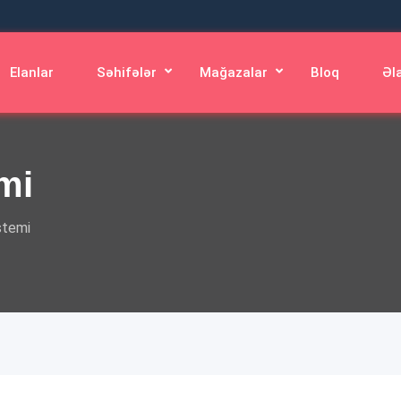
Elanlar
Səhifələr
Mağazalar
Bloq
Əl
emi
stemi