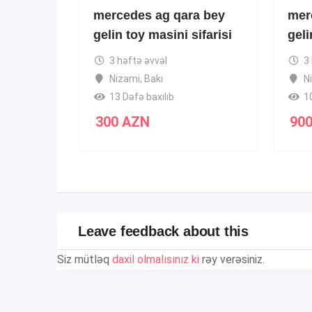
mercedes ag qara bey
mer
gelin toy masini sifarisi
geli
3 həftə əvvəl
3
Nizami
,
Bakı
N
13 Dəfə baxılıb
1
300
AZN
90
Leave feedback about this
Siz mütləq
daxil olmalısınız ki
rəy verəsiniz.