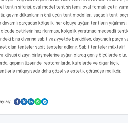
el tentin sifarişi, oval model tent sistemi, oval formalı çətir, yum
ir, geyim dükanlarının önü üçün tent modelleri, saçaqlı tent, saç
ya davamlı parçadan kölgelik, hər ölçüyə uyğun tentlərin yığılması,
r olcude cetirlerin hazırlanması, kolgelik yaratmaq meqsedli tentle
dəki bina divarına sabit vəziyyətdə bərkidilən, dayanıqlı parça v
rət olan tenteler sabit tenteler adlanır. Sabit tenteler müxtəlif
ə xüsusi dizayn birləşmələrinə uyğun olaraq geniş ölçülərdə olur.
rda, qapının üzərində, restoranlarda, kafelərdə və digər kiçik
tentlərlə müqayisədə daha gözəl və estetik görünüşə malikdir.
aylaş: