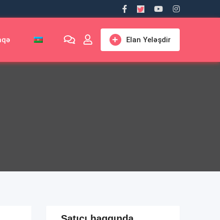
aqə
Elan Yeləşdir
Satıcı haqqında