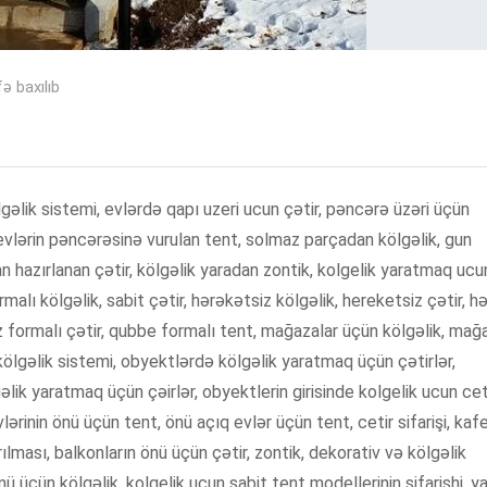
ə baxılıb
lgəlik sistemi, evlərdə qapı uzeri ucun çətir, pəncərə üzəri üçün
, evlərin pəncərəsinə vurulan tent, solmaz parçadan kölgəlik, gun
n hazırlanan çətir, kölgəlik yaradan zontik, kolgelik yaratmaq ucu
ormalı kölgəlik, sabit çətir, hərəkətsiz kölgəlik, hereketsiz çətir, hə
z formalı çətir, qubbe formalı tent, mağazalar üçün kölgəlik, mağ
 kölgəlik sistemi, obyektlərdə kölgəlik yaratmaq üçün çətirlər,
gəlik yaratmaq üçün çəirlər, obyektlerin girisinde kolgelik ucun ceti
ərinin önü üçün tent, önü açıq evlər üçün tent, cetir sifarişi, kaf
rılması, balkonların önü üçün çətir, zontik, dekorativ və kölgəlik
 üçün kölgəlik, kolgelik ucun sabit tent modellerinin sifarishi, y