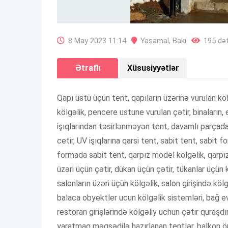
8 May 2023 11:14
Yasamal
,
Bakı
195 dəf
Ətraflı
Xüsusiyyətlər
Qapı üstü üçün tent, qapıların üzərinə vurulan kö
kölgəlik, pencere ustune vurulan çətir, binaların
işıqlarından təsirlənməyən tent, davamlı parçada
cetir, UV işıqlarına qarsi tent, sabit tent, sabit f
formada sabit tent, qarpız model kölgəlik, qarpı
üzəri üçün çətir, dükan üçün çətir, tükanlar üçün
salonların üzəri üçün kölgəlik, salon girişində köl
balaca obyektler ucun kölgəlik sistemləri, bağ evl
restoran girişlərində kölgəliy uchun çətir quraşdı
yaratmaq məqsədilə hazırlanan tentlər, balkon önü