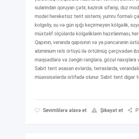
sularindan qoruyan çətir, kazirok sifarişi, duz mod
model hereketsiz tent sistemi, yumru formalı çət
kolgeliy, su və gün işığı keçirmeyen kölgəlik, su
müxtəlif ölçülərdə kölgəliklərin hazırlanması, he
Qapının, veranda qapısının və ya pəncərənin üstün
alüminium rels örtüyü ilə örtülmüş çərçivədən iba
məqsədlərə və zəngin rənglərə, gözəl naxışlara v
Sabit tent əsasən evlərdə, terraslarda, verandala
müəssisələrdə istifadə olunur. Sabit tent digər 
Sevimlilərə əlavə et
Şikayət et
P