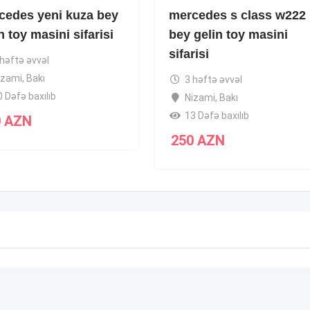
cedes yeni kuza bey
mercedes s class w222
n toy masini sifarisi
bey gelin toy masini
sifarisi
 həftə əvvəl
izami
,
Bakı
3 həftə əvvəl
0 Dəfə baxılıb
Nizami
,
Bakı
13 Dəfə baxılıb
0
AZN
250
AZN