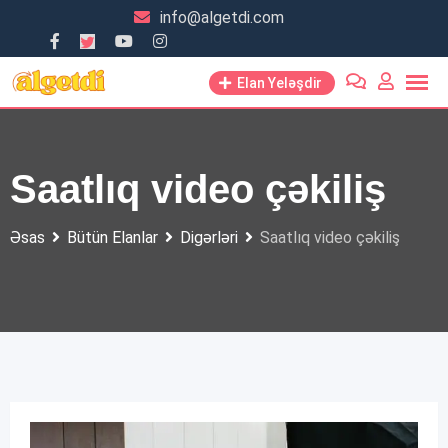
Skip
info@algetdi.com
to
content
Elan Yeləşdir
Saatlıq video çəkiliş
Əsas
Bütün Elanlar
Digərləri
Saatlıq video çəkiliş