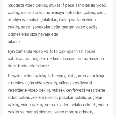
müddətli video çəkiliş, müxtəlif peşə sahibləri ilə video
çəkiliş, müsahibə və motivasiya tipli video çəkiliş, canlı,
studiya və məkan çəkilişləri, dialoq və fərdi video
çəkiliş, sosial şəbəkələr üçün tanıtım video çəkiliş
xidmətlərini bizə həvalə edə
bilər
Eyni zamanda video və foto çəkilişlərinizin sosial
şəbəkələrdə peşəkar reklam olunması xidmətimizdən
də istifadə edə bilərsiz.
Peşəkar video çəkiliş Intervyu çəkilişi, intervü çekilişi,
interview üçün video çəkiliş, yüksək keyfiyyətli
vəsaitlərlə video çəkiliş, yuksek keyfiyyetli vesaitlerle
video cekilis ,reklam cekilisi, pesekar cekilis, peşəkar
çəkiliş, video çəkiliş xidməti, video cekilis xidmeti, video
cekilis ve montaj xidmeti, video montaj xidmeti,