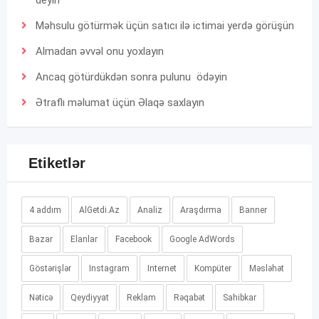
Məhsulu götürmək üçün satıcı ilə ictimai yerdə görüşün
Almadan əvvəl onu yoxlayın
Ancaq götürdükdən sonra pulunu ödəyin
Ətraflı məlumat üçün
Əlaqə
saxlayın
Etiketlər
4 addım
AlGetdi.Az
Analiz
Araşdırma
Banner
Bazar
Elanlar
Facebook
Google AdWords
Göstərişlər
Instagram
Internet
Kompüter
Məsləhət
Nəticə
Qeydiyyat
Reklam
Rəqabət
Sahibkar