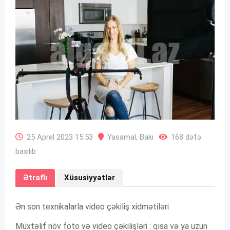
25 Aprel 2023 15:53
Yasamal
,
Bakı
168 dəfə
baxılıb
Ətraflı
Xüsusiyyətlər
Ən son texnikalarla video çəkiliş xidmətiləri
Müxtəlif növ foto və video çəkilişləri : qısa və ya uzun