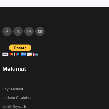
Məlumat
Sayt Xəritəsi
İstifadə Qaydaları
Gizlilik Siyasəti