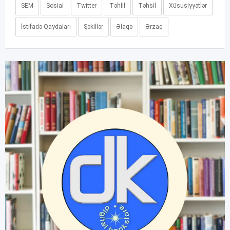
SEM
Sosial
Twitter
Təhlil
Təhsil
Xüsusiyyətlər
İstifadə Qaydaları
Şəkillər
Əlaqə
Ərzaq