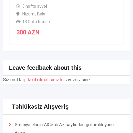
3 həftə əvvəl
Nizami
,
Bakı
13 Dəfə baxılıb
300
AZN
Leave feedback about this
Siz mütləq
daxil olmalısınız ki
rəy verəsiniz.
Təhlükəsiz Alışveriş
Satıcıya elanın AlGetdi.Az saytından götürüldüyünü
deyin