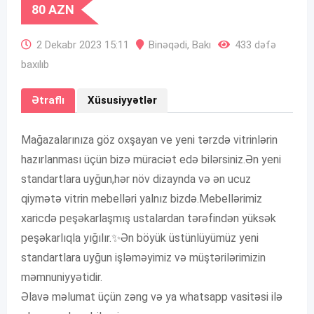
80
AZN
2 Dekabr 2023 15:11
Binəqədi
,
Bakı
433 dəfə
baxılıb
Ətraflı
Xüsusiyyətlər
Mağazalarınıza göz oxşayan ve yeni tərzdə vitrinlərin
hazırlanması üçün bizə müraciət edə bilərsiniz.Ən yeni
standartlara uyğun,hər növ dizaynda və ən ucuz
qiymətə vitrin mebelləri yalnız bizdə.Mebellərimiz
xaricdə peşəkarlaşmış ustalardan tərəfindən yüksək
peşəkarlıqla yığılır.✨Ən böyük üstünlüyümüz yeni
standartlara uyğun işləməyimiz və müştərilərimizin
məmnuniyyətidir.
Əlavə məlumat üçün zəng və ya whatsapp vasitəsi ilə