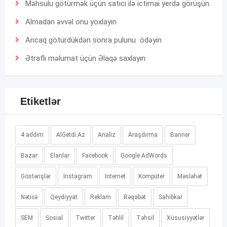
Məhsulu götürmək üçün satıcı ilə ictimai yerdə görüşün
Almadan əvvəl onu yoxlayın
Ancaq götürdükdən sonra pulunu ödəyin
Ətraflı məlumat üçün
Əlaqə
saxlayın
Etiketlər
4 addım
AlGetdi.Az
Analiz
Araşdırma
Banner
Bazar
Elanlar
Facebook
Google AdWords
Göstərişlər
Instagram
Internet
Kompüter
Məsləhət
Nəticə
Qeydiyyat
Reklam
Rəqabət
Sahibkar
SEM
Sosial
Twitter
Təhlil
Təhsil
Xüsusiyyətlər