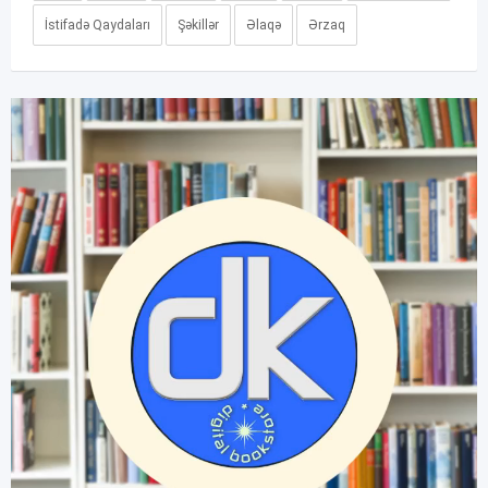
İstifadə Qaydaları
Şəkillər
Əlaqə
Ərzaq