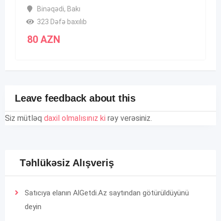
Binəqədi
,
Bakı
323 Dəfə baxılıb
80
AZN
Leave feedback about this
Siz mütləq
daxil olmalısınız ki
rəy verəsiniz.
Təhlükəsiz Alışveriş
Satıcıya elanın AlGetdi.Az saytından götürüldüyünü
deyin