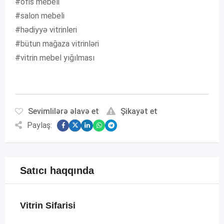
#ofis mebeli
#salon mebeli
#hədiyyə vitrinleri
#bütun mağaza vitrinləri
#vitrin mebel yığılması
Sevimlilərə əlavə et
Şikayət et
Paylaş:
Satıcı haqqında
Vitrin Sifarisi