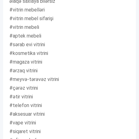
əlaqə saxlaya bilərsiz
#vitrin mebelləri
#vitrin mebel sifarişi
#vitrin mebeli
#aptek mebeli
#sərab evi vitrini
#kosmetika vitrini
#magaza vitrini
#ərzaq vitrini
#meyvə-tərəvəz vitrini
#çərəz vitrini
#ətir vitrini
#telefon vitrini
#aksesuar vitrini
#vape vitrini
#siqaret vitrini