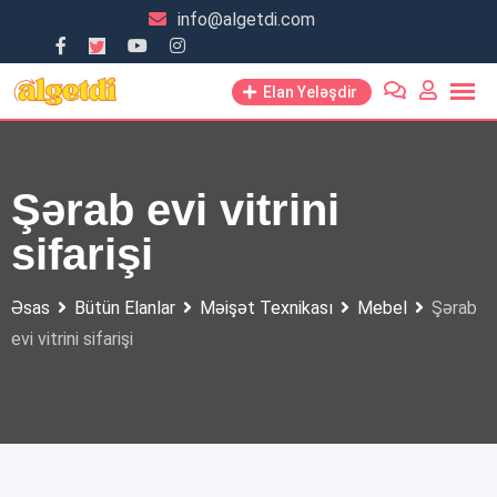
Skip
info@algetdi.com
to
content
Elan Yeləşdir
Şərab evi vitrini
sifarişi
Əsas
Bütün Elanlar
Məişət Texnikası
Mebel
Şərab
evi vitrini sifarişi