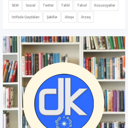
SEM
Sosial
Twitter
Təhlil
Təhsil
Xüsusiyyətlər
İstifadə Qaydaları
Şəkillər
Əlaqə
Ərzaq