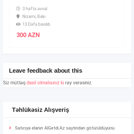
3 həftə əvvəl
Nizami
,
Bakı
13 Dəfə baxılıb
300
AZN
Leave feedback about this
Siz mütləq
daxil olmalısınız ki
rəy verəsiniz.
Təhlükəsiz Alışveriş
Satıcıya elanın AlGetdi.Az saytından götürüldüyünü