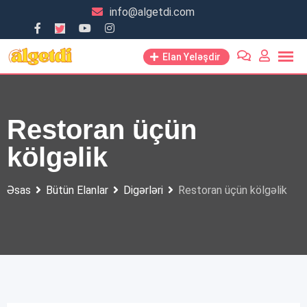
Skip
info@algetdi.com
to
content
Elan Yeləşdir
Restoran üçün
kölgəlik
Əsas
Bütün Elanlar
Digərləri
Restoran üçün kölgəlik