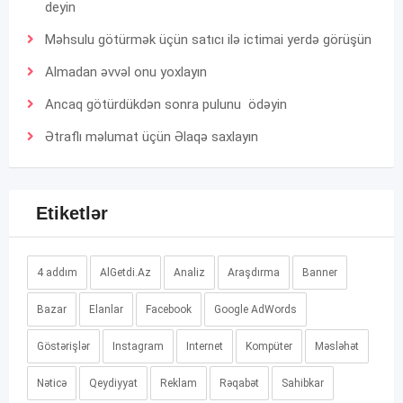
deyin
Məhsulu götürmək üçün satıcı ilə ictimai yerdə görüşün
Almadan əvvəl onu yoxlayın
Ancaq götürdükdən sonra pulunu ödəyin
Ətraflı məlumat üçün
Əlaqə
saxlayın
Etiketlər
4 addım
AlGetdi.Az
Analiz
Araşdırma
Banner
Bazar
Elanlar
Facebook
Google AdWords
Göstərişlər
Instagram
Internet
Kompüter
Məsləhət
Nəticə
Qeydiyyat
Reklam
Rəqabət
Sahibkar