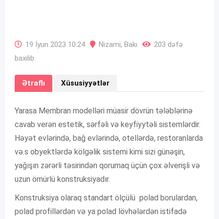
19 İyun 2023 10:24
Nizami
,
Bakı
203 dəfə
baxılıb
Ətraflı
Xüsusiyyətlər
Yarasa Membran modelləri müasir dövrün tələblərinə
cavab verən estetik, sərfəli və keyfiyytəli sistemlərdir.
Həyət evlərində, bağ evlərində, otellərdə, restoranlarda
və.s obyektlərdə kölgəlik sistemi kimi sizi günəşin,
yağışın zərərli təsirindən qorumaq üçün çox əlverişli və
uzun ömürlü konstruksiyadır.
Konstruksiya olaraq standart ölçülü polad borulardan,
polad profillərdən və ya polad lövhələrdən istifadə