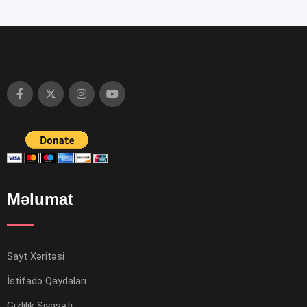
Məlumat
Sayt Xəritəsi
İstifadə Qaydaları
Gizlilik Siyasəti