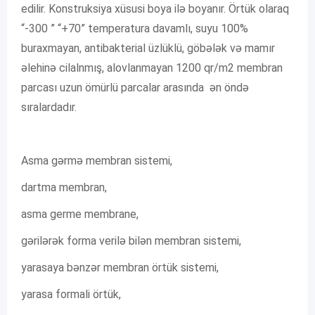
edilir. Konstruksiya xüsusi boya ilə boyanır. Örtük olaraq
“-300 ” “+70” temperatura davamlı, suyu 100%
buraxmayan, antibakterial üzlüklü, göbələk və mamır
əlehinə cilalnmış, alovlanmayan 1200 qr/m2 membran
parcası uzun ömürlü parcalar arasında ən öndə
sıralardadır.
Asma gərmə membran sistemi,
dartma membran,
asma germe membrane,
gərilərək forma verilə bilən membran sistemi,
yarasaya bənzər membran örtük sistemi,
yarasa formali örtük,