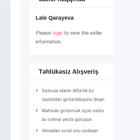
Lale Qarayeva
Please
login
to view the seller
information.
Təhlükəsiz Alışveriş
Satıcıya elanın AlGetdi.Az
saytından götürüldüyünü deyin
Məhsulu götürmək üçün satıcı
ilə ictimai yerdə görüşün
Almadan əvvəl onu yoxlayın