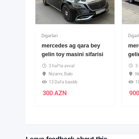
Digərləri
Digərl
mercedes ag qara bey
mer
gelin toy masini sifarisi
geli
3 həftə əvvəl
3
Nizami
,
Bakı
N
13 Dəfə baxılıb
1
300
AZN
90