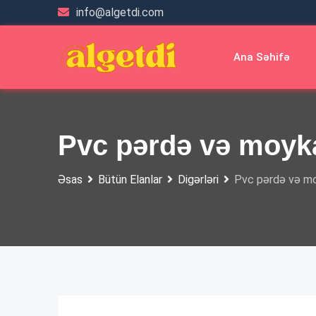
Skip
info@algetdi.com
to
content
Ana Səhifə
Pvc pərdə və moyka
Əsas
Bütün Elanlar
Digərləri
Pvc pərdə və mo