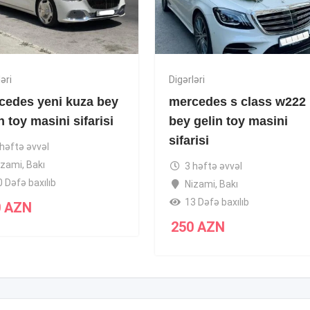
əri
Digərləri
cedes yeni kuza bey
mercedes s class w222
n toy masini sifarisi
bey gelin toy masini
sifarisi
 həftə əvvəl
izami
,
Bakı
3 həftə əvvəl
0 Dəfə baxılıb
Nizami
,
Bakı
13 Dəfə baxılıb
0
AZN
250
AZN