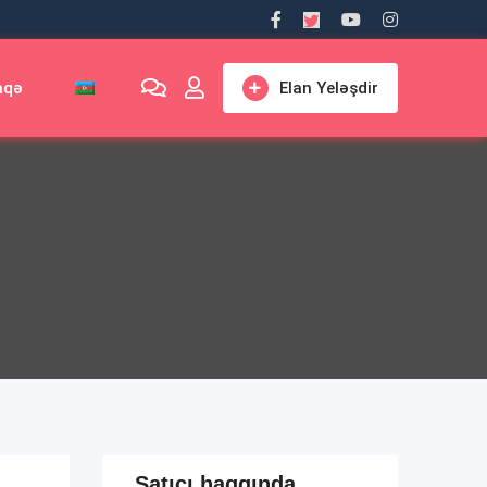
aqə
Elan Yeləşdir
Satıcı haqqında