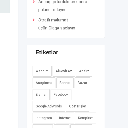
Ancaq götürdükdən sonra
pulunu ödəyin
Ətraflı məlumat
üçün
Əlaqə
saxlayın
Etiketlər
4 addım
AlGetdi.Az
Analiz
Araşdırma
Banner
Bazar
Elanlar
Facebook
Google AdWords
Göstərişlər
Instagram
Internet
Kompüter