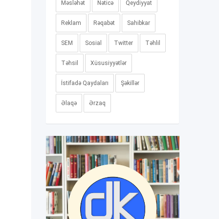
Məsləhət
Nəticə
Qeydiyyat
Reklam
Rəqabət
Sahibkar
SEM
Sosial
Twitter
Təhlil
Təhsil
Xüsusiyyətlər
İstifadə Qaydaları
Şəkillər
Əlaqə
Ərzaq