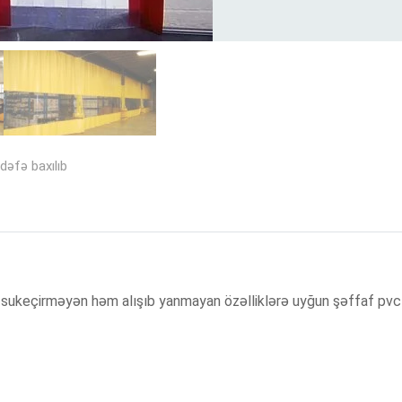
dəfə baxılıb
 sukeçirməyən həm alışıb yanmayan özəlliklərə uyğun şəffaf pvc