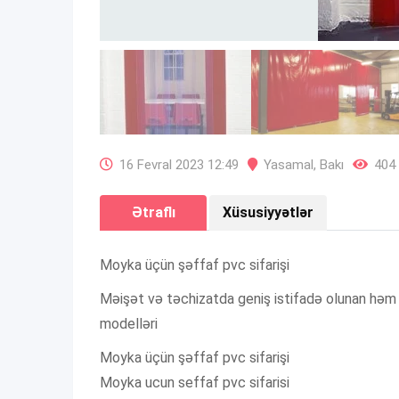
16 Fevral 2023 12:49
Yasamal
,
Bakı
404 
Ətraflı
Xüsusiyyətlər
Moyka üçün şəffaf pvc sifarişi
Məişət və təchizatda geniş istifadə olunan həm
modelləri
Moyka üçün şəffaf pvc sifarişi
Moyka ucun seffaf pvc sifarisi