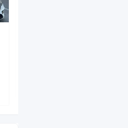
Digərləri
porsche boxster koupe
bey gelin toy masini
3 həftə əvvəl
Nizami
,
Bakı
33 Dəfə baxılıb
350
AZN