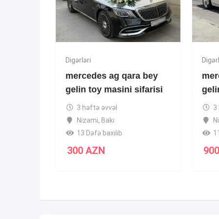
Digərləri
Digərl
mercedes ag qara bey
mer
gelin toy masini sifarisi
geli
3 həftə əvvəl
3
Nizami
,
Bakı
N
13 Dəfə baxılıb
1
300
AZN
90