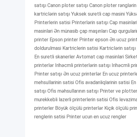
satışı Canon ploter satışı Canon ploter rənglərin 
kartriclərin satışı Yuksek suretli cap masini Yüks
Printerlerin satisi Printerlərin satışı Cap masinl
masinlari Ən münasib çap maşınları Cap qurgularin
printer Epson printer Printer epson Ən ucuz print
doldurulmasi Kartriclerin satisi Kartriclərin satı
En suretli skanerler Avtomat cap masinlari Sirketle
printerlər Irihəcmli printerlərin satışı Irihəcmli pr
Printer satışı Ən ucuz printerlər En ucuz printerle
mehsullarinin satisi Ofis avadanliqlarinin satisi 
satışı Ofis məhsullarının satışı Printer ve plotter
murekkebli lazerli printerlerin satisi Ofis levazim
printerler Böyük ölçülü printerlər Kiçik ölçülü prin
renglerin satisi Printer ucun en ucuz rengler