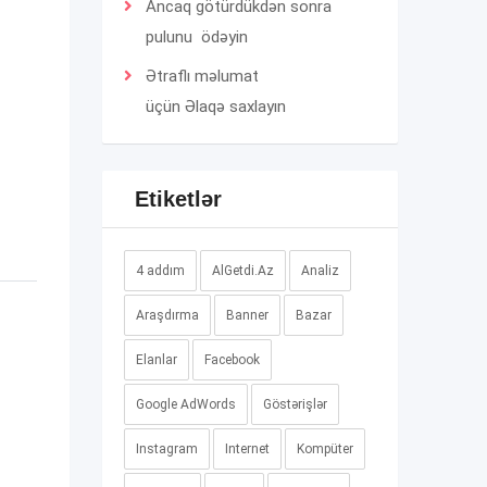
Ancaq götürdükdən sonra
pulunu ödəyin
Ətraflı məlumat
üçün
Əlaqə
saxlayın
Etiketlər
4 addım
AlGetdi.Az
Analiz
Araşdırma
Banner
Bazar
Elanlar
Facebook
Google AdWords
Göstərişlər
Instagram
Internet
Kompüter