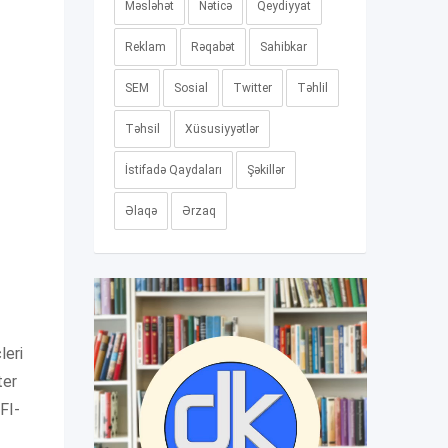
Məsləhət
Nəticə
Qeydiyyat
Reklam
Rəqabət
Sahibkar
SEM
Sosial
Twitter
Təhlil
Təhsil
Xüsusiyyətlər
İstifadə Qaydaları
Şəkillər
Əlaqə
Ərzaq
-
leri
ter
FI-