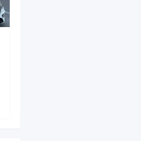
Digərləri
porsche boxster koupe
bey gelin toy masini
3 həftə əvvəl
Nizami
,
Bakı
33 Dəfə baxılıb
350
AZN