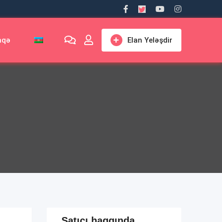
aqə
Elan Yeləşdir
Satıcı haqqında