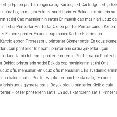
satışı Epson printer rəngin satışı Kartridj sat Cartridge satışı Ba
ək sürətli çap maşını Yuksek suretli printer Bakida kartriclerin sat
arinin satisi Çap maşınlarının satışı En muasir cap masinlari Ucuz c
in satisi Printerler Printerlər Canon printer Printer canon Kanon
er En ucuz printer En ucuz cap masini Kartric Kartriclerin
şı Kartric epson Prosessorlu printerler Skaner satisi En ucuz skane
r ucun printerler Iri hecmli printerlerin satisi Şirkətlər üçün
interlərin təmiri Irihecmli printerlerin temiri Printer satisi Printer 
r Bakida printerlerin satisi Bakida cap masinlarinin satisi Ofis
En ucuz ofis mehsullari Ən ucuz ofis məhsulları Ofis avadanlıqlarını
lerin bakida satisi Printer və plotterlərin bakıda satışı En ucuz
atlarinin ucuz qiymete satisi Boyuk olculu printerler Kicik olculu
terlər Plotter printerlerin satisi En ucuz katriclerin satisi Printer