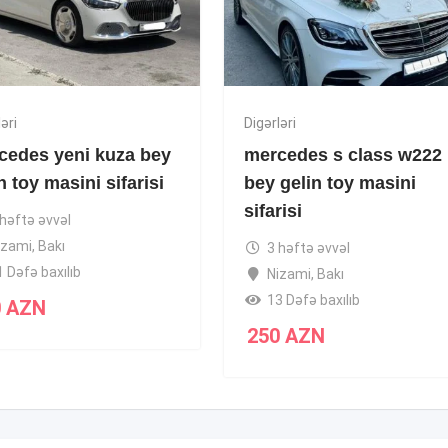
əri
Digərləri
cedes yeni kuza bey
mercedes s class w222
n toy masini sifarisi
bey gelin toy masini
sifarisi
 həftə əvvəl
izami
,
Bakı
3 həftə əvvəl
1 Dəfə baxılıb
Nizami
,
Bakı
13 Dəfə baxılıb
0
AZN
250
AZN