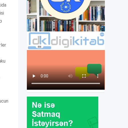
kida
isi
ap
rler
baku
n
 ucun