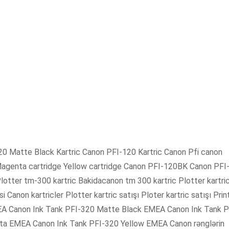
-120 Matte Black Kartric Canon PFI-120 Kartric Canon Pfi canon
ci Magenta cartridge Yellow cartridge Canon PFI-120BK Canon PFI
otter tm-300 kartric Bakidacanon tm 300 kartric Plotter kartric
si Canon kartricler Plotter kartric satışı Ploter kartric satışı Prin
MEA Canon Ink Tank PFI-320 Matte Black EMEA Canon Ink Tank P
a EMEA Canon Ink Tank PFI-320 Yellow EMEA Canon rənglərin