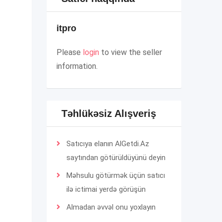
itpro
Please
login
to view the seller
information.
Təhlükəsiz Alışveriş
Satıcıya elanın AlGetdi.Az
saytından götürüldüyünü deyin
Məhsulu götürmək üçün satıcı
ilə ictimai yerdə görüşün
Almadan əvvəl onu yoxlayın