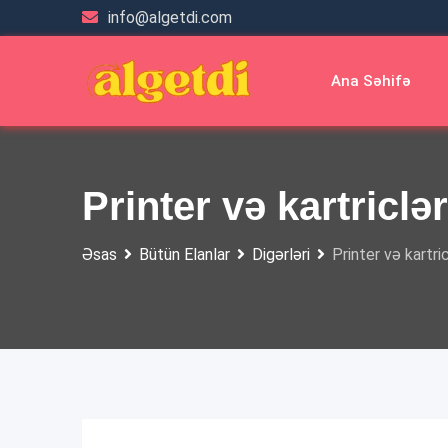
Skip
info@algetdi.com
to
content
Ana Səhifə
Printer və kartriclər
Əsas
Bütün Elanlar
Digərləri
Printer və kartri