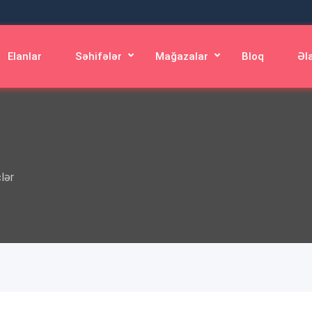
Elanlar
Səhifələr
Mağazalar
Bloq
Əl
clər