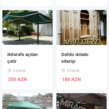
ikitərəfə açılan
Dəhliz dolabı
çətir
sifarişi
3 il əvvəl
3 il əvvəl
250
AZN
180
AZN