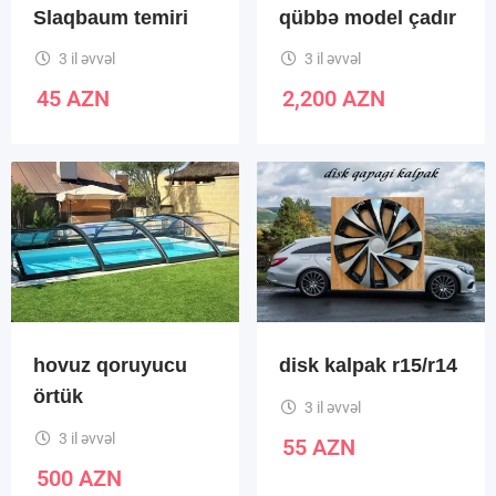
Slaqbaum temiri
qübbə model çadır
3 il əvvəl
3 il əvvəl
45
AZN
2,200
AZN
hovuz qoruyucu
disk kalpak r15/r14
örtük
3 il əvvəl
3 il əvvəl
55
AZN
500
AZN