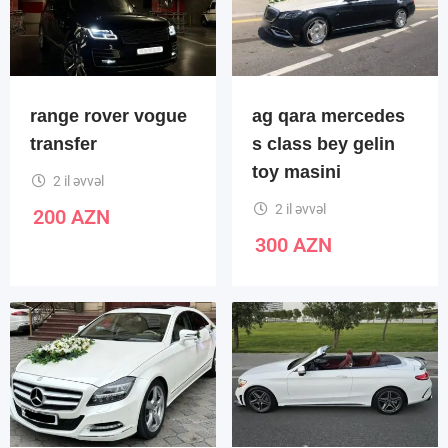
range rover vogue
ag qara mercedes
transfer
s class bey gelin
toy masini
2 il əvvəl
2 il əvvəl
200
AZN
300
AZN