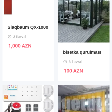
Slaqbaum QX-1000
3 il əvvəl
1,000
AZN
bisetka qurulması
3 il əvvəl
100
AZN