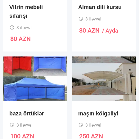
Vitrin mebeli
Alman dili kursu
sifarişi
3 il əvvəl
3 il əvvəl
80
AZN
/ Ayda
80
AZN
baza örtüklər
maşın kölgəliyi
3 il əvvəl
3 il əvvəl
100
AZN
250
AZN