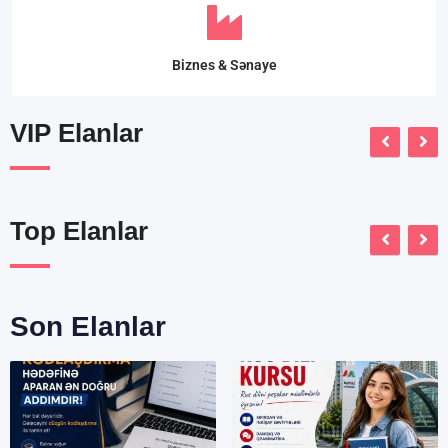
Biznes & Sənaye
VIP Elanlar
Top Elanlar
Son Elanlar