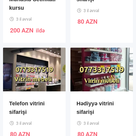
kursu
3 il əvvəl
3 il əvvəl
80
AZN
200
AZN
ildə
Telefon vitrini
Hədiyyə vitrini
sifarişi
sifarişi
3 il əvvəl
3 il əvvəl
80
AZN
80
AZN