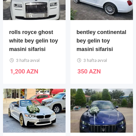
rolls royce ghost
bentley continental
white bey gelin toy
bey gelin toy
masini sifarisi
masini sifarisi
3 həftə əvvəl
3 həftə əvvəl
1,200
AZN
350
AZN