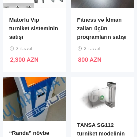
Matorlu Vip
Fitness və İdman
turniket sisteminin
zalları üçün
satışı
proqramların satışı
3 il əvvəl
3 il əvvəl
2,300
AZN
800
AZN
TANSA SG112
“Randa” növbə
turniket modelinin