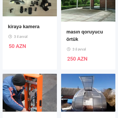
kirayə kamera
masın qoruyucu
3 il əvvəl
örtük
50
AZN
3 il əvvəl
250
AZN