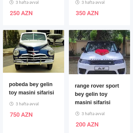
3 həftə əvvəl
3 həftə əvvəl
250
AZN
350
AZN
pobeda bey gelin
range rover sport
toy masini sifarisi
bey gelin toy
masini sifarisi
3 həftə əvvəl
750
AZN
3 həftə əvvəl
200
AZN