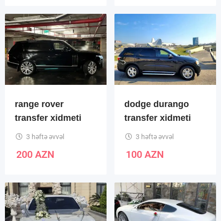
range rover
dodge durango
transfer xidmeti
transfer xidmeti
3 həftə əvvəl
3 həftə əvvəl
200
AZN
100
AZN