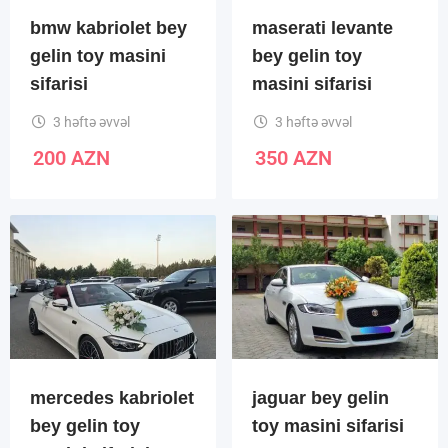
bmw kabriolet bey
maserati levante
gelin toy masini
bey gelin toy
sifarisi
masini sifarisi
3 həftə əvvəl
3 həftə əvvəl
200
AZN
350
AZN
mercedes kabriolet
jaguar bey gelin
bey gelin toy
toy masini sifarisi