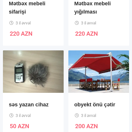
Mətbəx mebeli
Mətbəx mebeli
sifarişi
yığılması
3 il əvvəl
3 il əvvəl
220
AZN
220
AZN
səs yazan cihaz
obyekt önü çətir
3 il əvvəl
3 il əvvəl
50
AZN
200
AZN