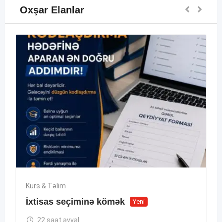
Oxşar Elanlar
Kurs & Təlim
İxtisas seçiminə kömək
Yeni
22 saat əvvəl