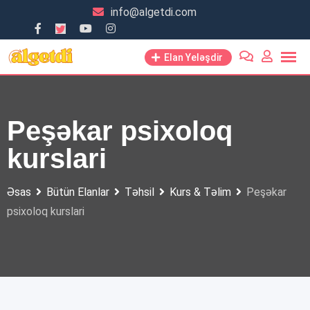
Skip
info@algetdi.com
to
content
Elan Yeləşdir
Peşəkar psixoloq
kurslari
Əsas
Bütün Elanlar
Təhsil
Kurs & Təlim
Peşəkar
psixoloq kurslari