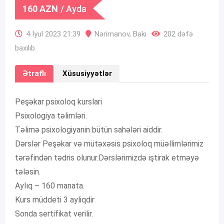
160
AZN
/ Ayda
4 İyul 2023 21:39
Nərimanov
,
Bakı
202 dəfə
baxılıb
Ətraflı
Xüsusiyyətlər
Peşəkar psixoloq kurslari
Psixologiya təlimləri.
Təlimə psixologiyanin bütün sahələri aiddir.
Dərslər Peşəkar və mütəxəsis psixoloq müəllimlərimiz
tərəfindən tədris olunur.Dərslərimizdə iştirak etməyə
tələsin.
Aylıq – 160 manata.
Kurs müddeti 3 ayliqdir
Sonda sertifikat verilir.