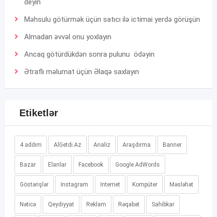
deyin
Məhsulu götürmək üçün satıcı ilə ictimai yerdə görüşün
Almadan əvvəl onu yoxlayın
Ancaq götürdükdən sonra pulunu ödəyin
Ətraflı məlumat üçün
Əlaqə
saxlayın
Etiketlər
4 addım
AlGetdi.Az
Analiz
Araşdırma
Banner
Bazar
Elanlar
Facebook
Google AdWords
Göstərişlər
Instagram
Internet
Kompüter
Məsləhət
Nəticə
Qeydiyyat
Reklam
Rəqabət
Sahibkar