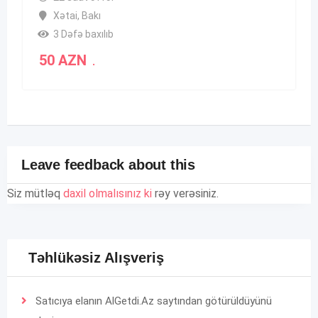
Xətai
,
Bakı
3 Dəfə baxılıb
50
AZN
.
Leave feedback about this
Siz mütləq
daxil olmalısınız ki
rəy verəsiniz.
Təhlükəsiz Alışveriş
Satıcıya elanın AlGetdi.Az saytından götürüldüyünü