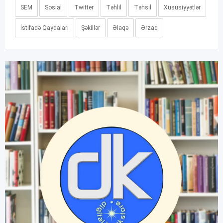
SEM
Sosial
Twitter
Təhlil
Təhsil
Xüsusiyyətlər
İstifadə Qaydaları
Şəkillər
Əlaqə
Ərzaq