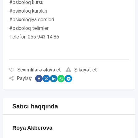
#psixoloq kursu
#psixoloq kurslari
#psixologiya dərsləri
#psixoloq təlimlər
Telefon 055 943 14 86
Sevimlilərə əlavə et
Şikayət et
Paylaş:
Satıcı haqqında
Roya Akberova