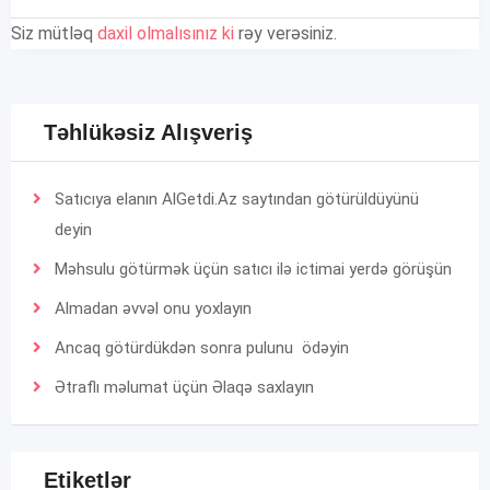
Siz mütləq
daxil olmalısınız ki
rəy verəsiniz.
Təhlükəsiz Alışveriş
Satıcıya elanın AlGetdi.Az saytından götürüldüyünü
deyin
Məhsulu götürmək üçün satıcı ilə ictimai yerdə görüşün
Almadan əvvəl onu yoxlayın
Ancaq götürdükdən sonra pulunu ödəyin
Ətraflı məlumat üçün
Əlaqə
saxlayın
Etiketlər