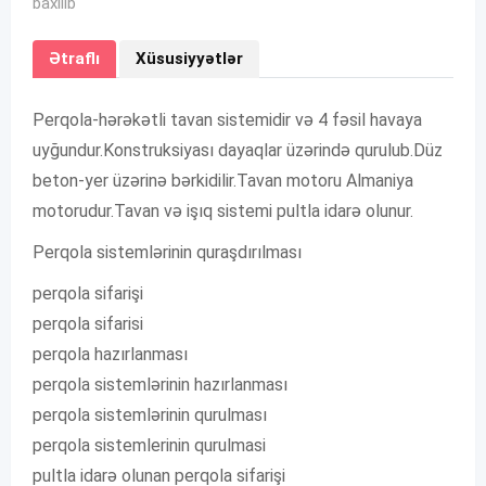
baxılıb
Ətraflı
Xüsusiyyətlər
Perqola-hərəkətli tavan sistemidir və 4 fəsil havaya
uyğundur.Konstruksiyası dayaqlar üzərində qurulub.Düz
beton-yer üzərinə bərkidilir.Tavan motoru Almaniya
motorudur.Tavan və işıq sistemi pultla idarə olunur.
Perqola sistemlərinin quraşdırılması
perqola sifarişi
perqola sifarisi
perqola hazırlanması
perqola sistemlərinin hazırlanması
perqola sistemlərinin qurulması
perqola sistemlerinin qurulmasi
pultla idarə olunan perqola sifarişi