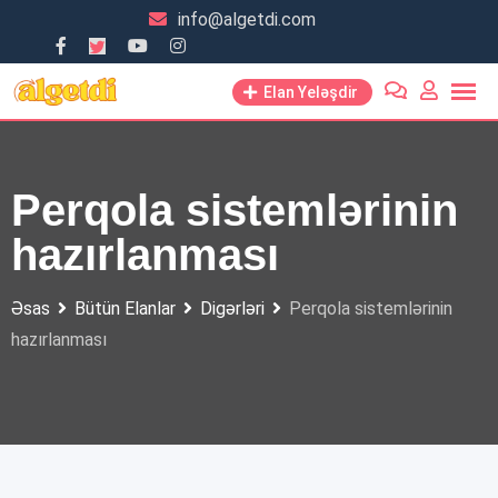
Skip
info@algetdi.com
to
content
Elan Yeləşdir
Perqola sistemlərinin
hazırlanması
Əsas
Bütün Elanlar
Digərləri
Perqola sistemlərinin
hazırlanması