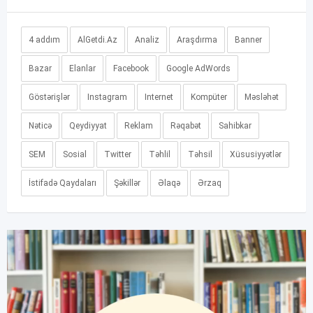
4 addım
AlGetdi.Az
Analiz
Araşdırma
Banner
Bazar
Elanlar
Facebook
Google AdWords
Göstərişlər
Instagram
Internet
Kompüter
Məsləhət
Nəticə
Qeydiyyat
Reklam
Rəqabət
Sahibkar
SEM
Sosial
Twitter
Təhlil
Təhsil
Xüsusiyyətlər
İstifadə Qaydaları
Şəkillər
Əlaqə
Ərzaq