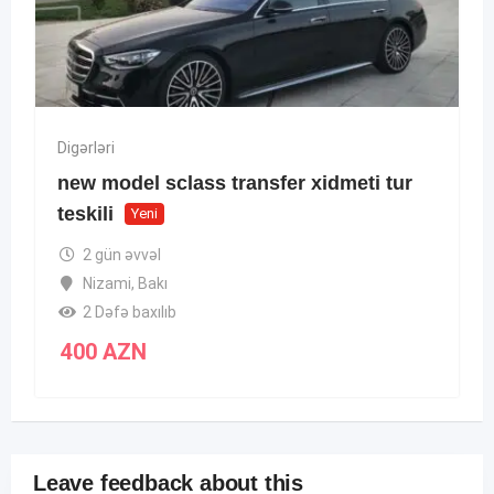
Digərləri
new model sclass transfer xidmeti tur
teskili
Yeni
2 gün əvvəl
Nizami
,
Bakı
2 Dəfə baxılıb
400
AZN
Leave feedback about this