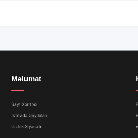
Məlumat
Sayt Xəritəsi
İstifadə Qaydaları
B
Gizlilik Siyasəti