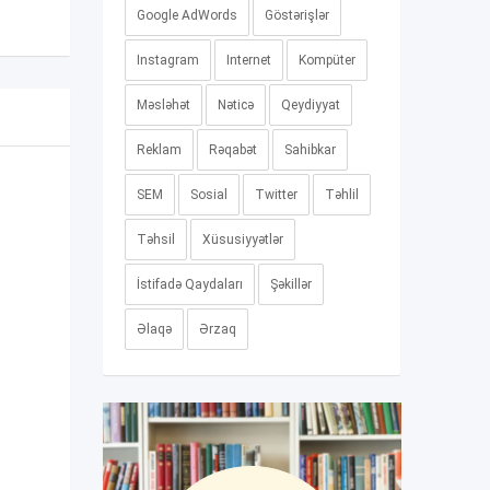
Google AdWords
Göstərişlər
Instagram
Internet
Kompüter
Məsləhət
Nəticə
Qeydiyyat
Reklam
Rəqabət
Sahibkar
SEM
Sosial
Twitter
Təhlil
Təhsil
Xüsusiyyətlər
İstifadə Qaydaları
Şəkillər
Əlaqə
Ərzaq