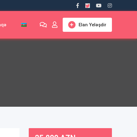
aqə
Elan Yeləşdir