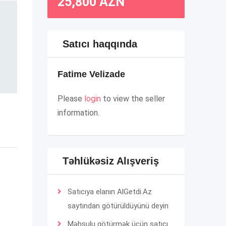
25,800
AZN
Satıcı haqqında
Fatime Velizade
Please
login
to view the seller
information.
Təhlükəsiz Alışveriş
Satıcıya elanın AlGetdi.Az
saytından götürüldüyünü deyin
Məhsulu götürmək üçün satıcı