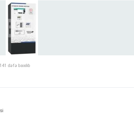
141 dəfə baxılıb
si