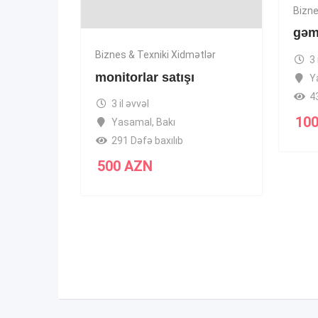
Bizne
gəmi
Biznes & Texniki Xidmətlər
3 
monitorlar satışı
Y
4
3 il əvvəl
10
Yasamal
,
Bakı
291 Dəfə baxılıb
500
AZN