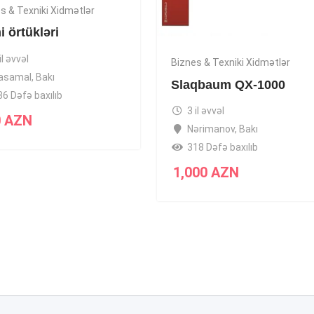
s & Texniki Xidmətlər
 örtükləri
il əvvəl
Biznes & Texniki Xidmətlər
asamal
,
Bakı
Slaqbaum QX-1000
36 Dəfə baxılıb
3 il əvvəl
0
AZN
Nərimanov
,
Bakı
318 Dəfə baxılıb
1,000
AZN