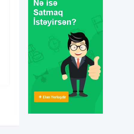
Biznes & Texniki Xidmətlər
bisetka qurulması
3 il əvvəl
Yasamal
,
Bakı
361 Dəfə baxılıb
100
AZN