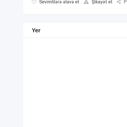
Sevimlilərə əlavə et
Şikayət et
P
Yer