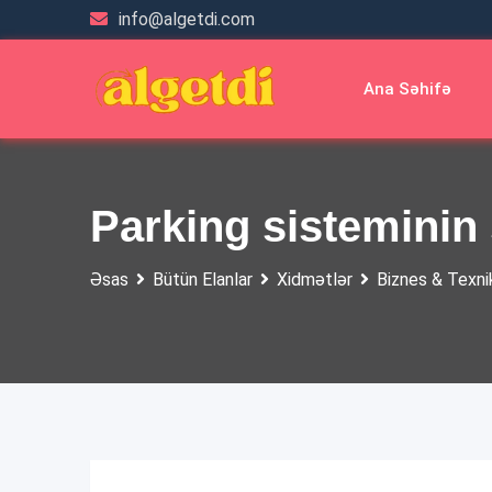
Skip
info@algetdi.com
to
content
Ana Səhifə
Parking sisteminin
Əsas
Bütün Elanlar
Xidmətlər
Biznes & Texni