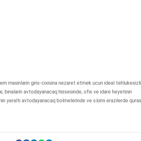
tem masinlarin giris-cixisina nezaret etmek ucun ideal tehlukesizl
e, binalarin avtodayanacaq hissesinde, ofis ve idare heyetinin
inin yeralti avtodayanacaq bolmelerinde ve s.kimi erazilerde qurasd