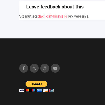
Leave feedback about this
Siz mütləq
daxil olmalısınız ki
rəy verəsiniz.