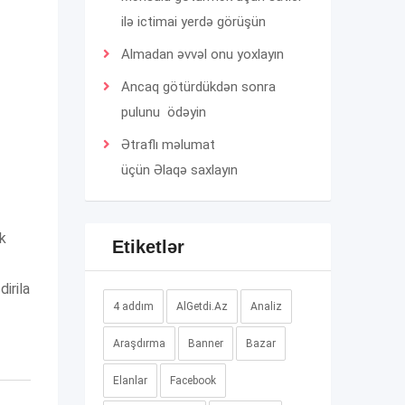
ilə ictimai yerdə görüşün
Almadan əvvəl onu yoxlayın
Ancaq götürdükdən sonra
pulunu ödəyin
Ətraflı məlumat
üçün
Əlaqə
saxlayın
ik
Etiketlər
irila
4 addım
AlGetdi.Az
Analiz
Araşdırma
Banner
Bazar
Elanlar
Facebook