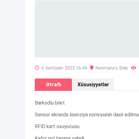
6 Sentyabr 2023 16:44
Nərimanov
,
Bakı
Ətraflı
Xüsusiyyətlər
Barkodlu bilet
Sensor ekranda lisenziya nömrəsinin daxil edilmə
RFlD kart oxuyucusu
Kağız pul tanıma vahidi