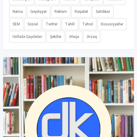
Nəticə
Qeydiyyat
Reklam
Rəqabət
Sahibkar
SEM
Sosial
Twitter
Təhlil
Təhsil
Xüsusiyyətlər
İstifadə Qaydaları
Şəkillər
Əlaqə
Ərzaq