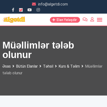
Skip
info@algetdi.com
to
content
Elan Yeləşdir
Müəllimlər tələb
olunur
Əsas
Bütün Elanlar
Təhsil
Kurs & Təlim
Müəllimlər
tələb olunur