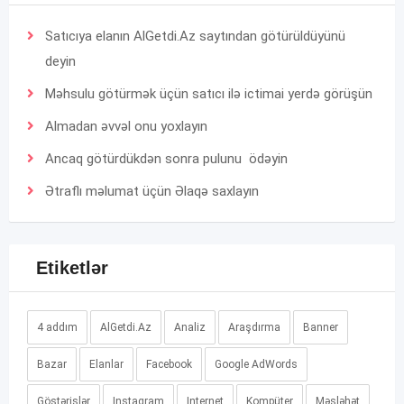
Satıcıya elanın AlGetdi.Az saytından götürüldüyünü
deyin
Məhsulu götürmək üçün satıcı ilə ictimai yerdə görüşün
Almadan əvvəl onu yoxlayın
Ancaq götürdükdən sonra pulunu ödəyin
Ətraflı məlumat üçün
Əlaqə
saxlayın
Etiketlər
4 addım
AlGetdi.Az
Analiz
Araşdırma
Banner
Bazar
Elanlar
Facebook
Google AdWords
Göstərişlər
Instagram
Internet
Kompüter
Məsləhət