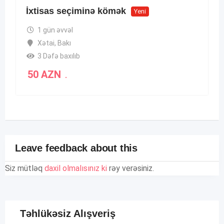
İxtisas seçiminə kömək
Yeni
1 gün əvvəl
Xətai
,
Bakı
3 Dəfə baxılıb
50
AZN
.
Leave feedback about this
Siz mütləq
daxil olmalısınız ki
rəy verəsiniz.
Təhlükəsiz Alışveriş