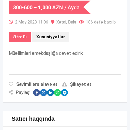
300-600
–
1,000
AZN
/ Ayda
2 May 2023 11:06
Xətai
,
Bakı
186 dəfə baxılıb
Ətraflı
Xüsusiyyətlər
Müəllimləri əməkdaşlığa dəvət edirik
Sevimlilərə əlavə et
Şikayət et
Paylaş:
Satıcı haqqında