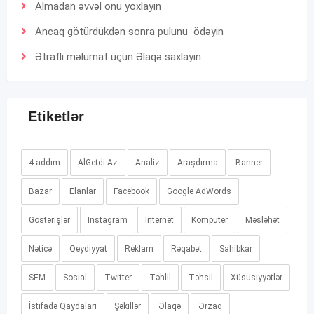
Almadan əvvəl onu yoxlayın
Ancaq götürdükdən sonra pulunu ödəyin
Ətraflı məlumat üçün
Əlaqə
saxlayın
Etiketlər
4 addım
AlGetdi.Az
Analiz
Araşdırma
Banner
Bazar
Elanlar
Facebook
Google AdWords
Göstərişlər
Instagram
Internet
Kompüter
Məsləhət
Nəticə
Qeydiyyat
Reklam
Rəqabət
Sahibkar
SEM
Sosial
Twitter
Təhlil
Təhsil
Xüsusiyyətlər
İstifadə Qaydaları
Şəkillər
Əlaqə
Ərzaq