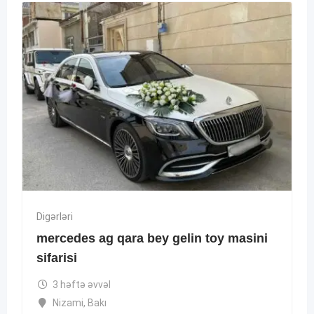
Digərləri
mercedes ag qara bey gelin toy masini
sifarisi
3 həftə əvvəl
Nizami
,
Bakı