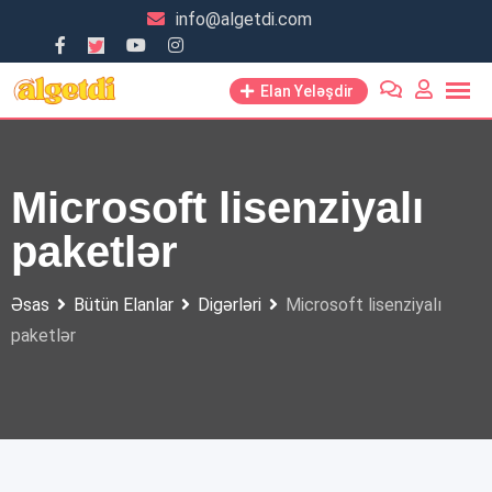
Skip
info@algetdi.com
to
content
Elan Yeləşdir
Microsoft lisenziyalı
paketlər
Əsas
Bütün Elanlar
Digərləri
Microsoft lisenziyalı
paketlər