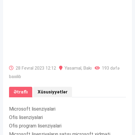
28 Fevral 2023 12:12
Yasamal
,
Bakı
193 dəfə
baxılıb
Ətraflı
Xüsusiyyətlər
Microsoft lisenziyalari
Ofis lisenziyalari
Ofis program lisenziyalari
Microsoft lisenziyaların satışı microsoft xidməti