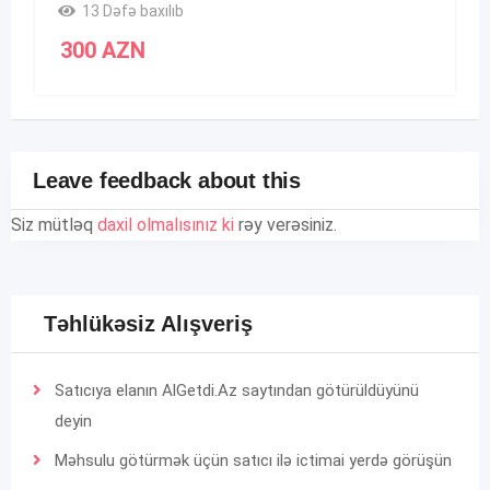
13 Dəfə baxılıb
300
AZN
Leave feedback about this
Siz mütləq
daxil olmalısınız ki
rəy verəsiniz.
Təhlükəsiz Alışveriş
Satıcıya elanın AlGetdi.Az saytından götürüldüyünü
deyin
Məhsulu götürmək üçün satıcı ilə ictimai yerdə görüşün