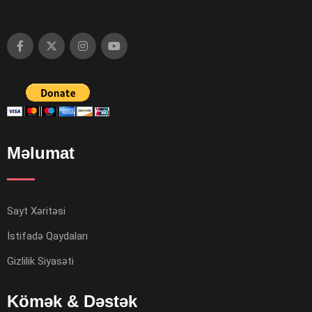
Məlumat
Sayt Xəritəsi
İstifadə Qaydaları
Gizlilik Siyasəti
Kömək & Dəstək