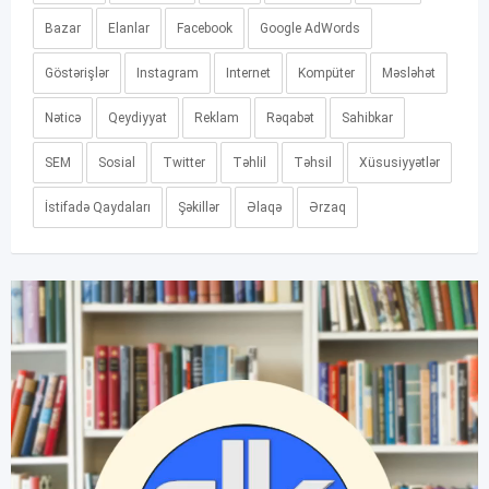
Bazar
Elanlar
Facebook
Google AdWords
Göstərişlər
Instagram
Internet
Kompüter
Məsləhət
Nəticə
Qeydiyyat
Reklam
Rəqabət
Sahibkar
SEM
Sosial
Twitter
Təhlil
Təhsil
Xüsusiyyətlər
İstifadə Qaydaları
Şəkillər
Əlaqə
Ərzaq