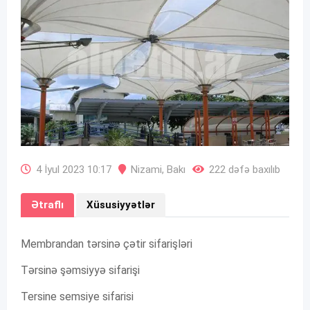
4 İyul 2023 10:17
Nizami
,
Bakı
222 dəfə baxılıb
Ətraflı
Xüsusiyyətlər
Membrandan tərsinə çətir sifarişləri
Tərsinə şəmsiyyə sifarişi
Tersine semsiye sifarisi