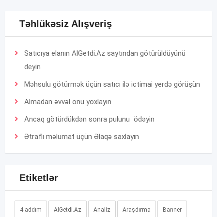
Təhlükəsiz Alışveriş
Satıcıya elanın AlGetdi.Az saytından götürüldüyünü
deyin
Məhsulu götürmək üçün satıcı ilə ictimai yerdə görüşün
Almadan əvvəl onu yoxlayın
Ancaq götürdükdən sonra pulunu ödəyin
Ətraflı məlumat üçün
Əlaqə
saxlayın
Etiketlər
4 addım
AlGetdi.Az
Analiz
Araşdırma
Banner