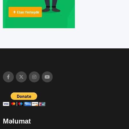
Məlumat