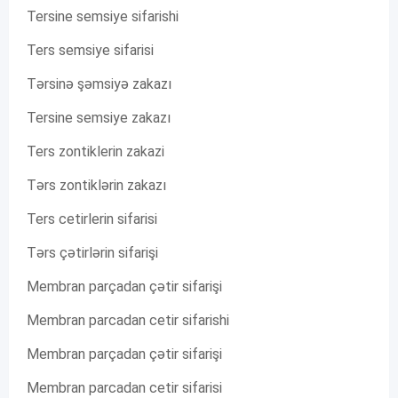
Tersine semsiye sifarishi
Ters semsiye sifarisi
Tərsinə şəmsiyə zakazı
Tersine semsiye zakazı
Ters zontiklerin zakazi
Tərs zontiklərin zakazı
Ters cetirlerin sifarisi
Tərs çətirlərin sifarişi
Membran parçadan çətir sifarişi
Membran parcadan cetir sifarishi
Membran parçadan çətir sifarişi
Membran parcadan cetir sifarisi