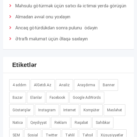
Məhsulu götürmək üçün satıcı ilə ictimai yerdə görüşün
Almadan əvvəl onu yoxlayın
Ancaq götürdükdən sonra pulunu ödəyin
Ətraflı məlumat üçün
Əlaqə
saxlayın
Etiketlər
4 addım
AlGetdi.Az
Analiz
Araşdırma
Banner
Bazar
Elanlar
Facebook
Google AdWords
Göstərişlər
Instagram
Internet
Kompüter
Məsləhət
Nəticə
Qeydiyyat
Reklam
Rəqabət
Sahibkar
SEM
Sosial
Twitter
Təhlil
Təhsil
Xüsusiyyətlər