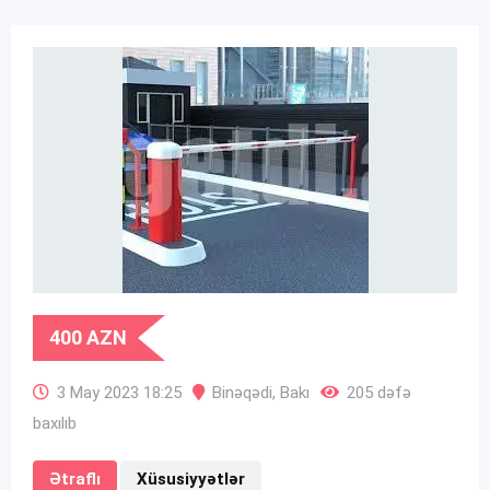
400
AZN
3 May 2023 18:25
Binəqədi
,
Bakı
205 dəfə
baxılıb
Ətraflı
Xüsusiyyətlər