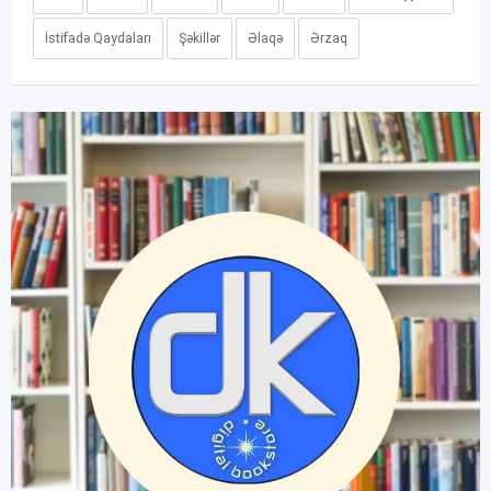
İstifadə Qaydaları
Şəkillər
Əlaqə
Ərzaq