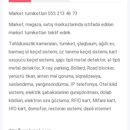
Market turniketləri 055 213 46 73
Market, magaza, satış mərkəzlərində istifadə edilən
market turniketləri teklif edirik.
Təhlükəsizlik kameraları, turniket, şlaqbaum, ağıllı ev,
barmaq izi keçid sistemi, üz tanıma keçid sistemi, kart
oxuyucu keçid sistemi, qapı tipli metal detektor, əl tipli
metal detektor, X-ray, parking, Bollard, Road blocker,
yerüstü tikan, anten mal qoruma, siqnalizasiya,
səsləndirmə, yanğınsöndürmə, İP telefoniya, Otel kilid
sistemi, elektrik şəbəkələrinin quraşdırılması, dolab
kilidləri, elektron sıra gözləmə, RFİD kart, Mifare kart,
HİD kart, domofon, restoran sistemi, daxili internet