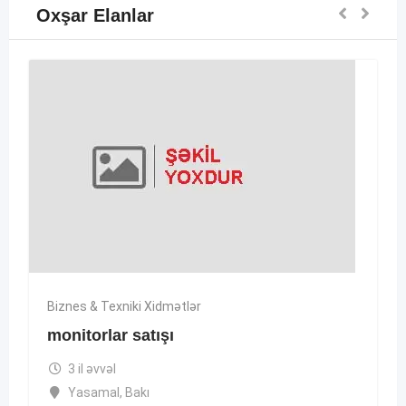
Oxşar Elanlar
Biznes & Texniki Xidmətlər
monitorlar satışı
3 il əvvəl
Yasamal
,
Bakı