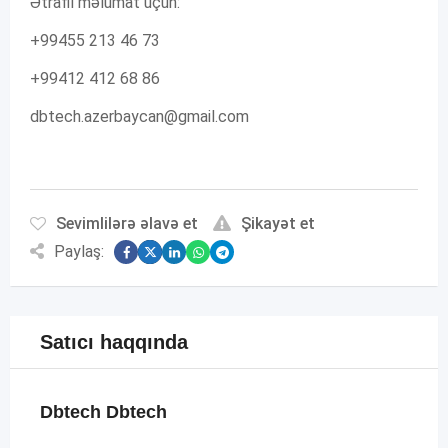
Ətraflı məlumat üçün:
+99455 213 46 73
+99412 412 68 86
dbtech.azerbaycan@gmail.com
Sevimlilərə əlavə et
Şikayət et
Paylaş:
Satıcı haqqında
Dbtech Dbtech