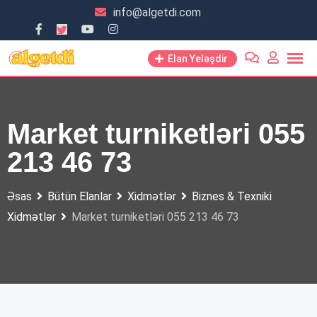
Skip
info@algetdi.com
to
content
Elan Yeləşdir
Market turniketləri 055
213 46 73
Əsas
Bütün Elanlar
Xidmətlər
Biznes & Texniki
Xidmətlər
Market turniketləri 055 213 46 73