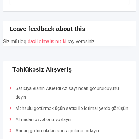
Leave feedback about this
Siz mütləq
daxil olmalısınız ki
rəy verəsiniz.
Təhlükəsiz Alışveriş
Satıcıya elanın AlGetdi.Az saytından götürüldüyünü
deyin
Məhsulu götürmək üçün satıcı ilə ictimai yerdə görüşün
Almadan əvvəl onu yoxlayın
Ancaq götürdükdən sonra pulunu ödəyin