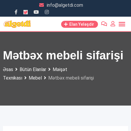
Skip
info@algetdi.com
to
content
Elan Yeləşdir
Mətbəx mebeli sifarişi
Əsas
Bütün Elanlar
Məişət
Texnikası
Mebel
Mətbəx mebeli sifarişi