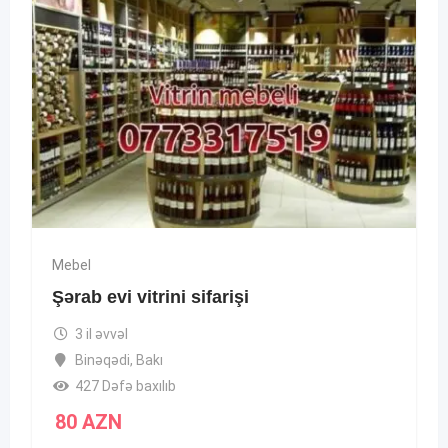
Mebel
Şərab evi vitrini sifarişi
3 il əvvəl
Binəqədi
,
Bakı
427 Dəfə baxılıb
80
AZN