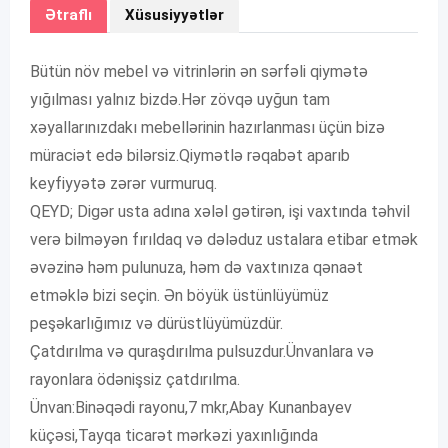
Ətraflı
Xüsusiyyətlər
Bütün növ mebel və vitrinlərin ən sərfəli qiymətə
yığılması yalnız bizdə.Hər zövqə uyğun tam
xəyallarınızdakı mebellərinin hazırlanması üçün bizə
müraciət edə bilərsiz.Qiymətlə rəqabət aparıb
keyfiyyətə zərər vurmuruq.
QEYD; Digər usta adına xələl gətirən, işi vaxtında təhvil
verə bilməyən fırıldaq və dələduz ustalara etibar etmək
əvəzinə həm pulunuza, həm də vaxtınıza qənaət
etməklə bizi seçin. Ən böyük üstünlüyümüz
peşəkarlığımız və dürüstlüyümüzdür.
Çatdırılma və quraşdırılma pulsuzdur.Ünvanlara və
rayonlara ödənişsiz çatdırılma.
Ünvan:Binəqədi rayonu,7 mkr,Abay Kunanbayev
küçəsi,Tayqa ticarət mərkəzi yaxınlığında