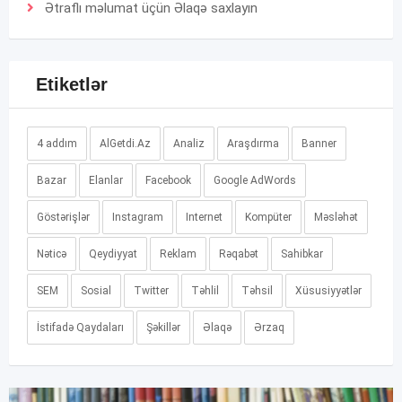
Ətraflı məlumat üçün
Əlaqə
saxlayın
Etiketlər
4 addım
AlGetdi.Az
Analiz
Araşdırma
Banner
Bazar
Elanlar
Facebook
Google AdWords
Göstərişlər
Instagram
Internet
Kompüter
Məsləhət
Nəticə
Qeydiyyat
Reklam
Rəqabət
Sahibkar
SEM
Sosial
Twitter
Təhlil
Təhsil
Xüsusiyyətlər
İstifadə Qaydaları
Şəkillər
Əlaqə
Ərzaq