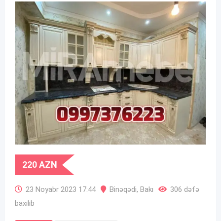
220
AZN
23 Noyabr 2023 17:44
Binəqədi
,
Bakı
306 dəfə
baxılıb