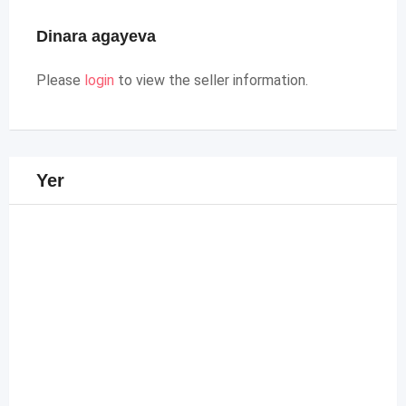
Dinara agayeva
Please
login
to view the seller information.
Yer