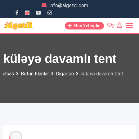
Skip
info@algetdi.com
to
content
Elan Yeləşdir
küləyə davamlı tent
Əsas
Bütün Elanlar
Digərləri
küləyə davamlı tent