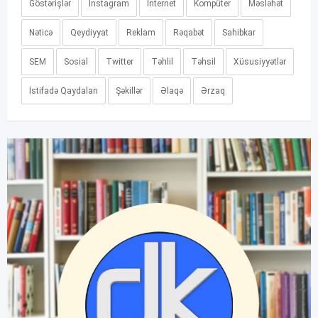
Göstərişlər
Instagram
Internet
Kompüter
Məsləhət
Nəticə
Qeydiyyat
Reklam
Rəqabət
Sahibkar
SEM
Sosial
Twitter
Təhlil
Təhsil
Xüsusiyyətlər
İstifadə Qaydaları
Şəkillər
Əlaqə
Ərzaq