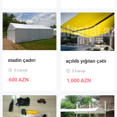
stadin çadırı
açılılb yığılan çətir
3 il əvvəl
3 il əvvəl
600
AZN
1,000
AZN