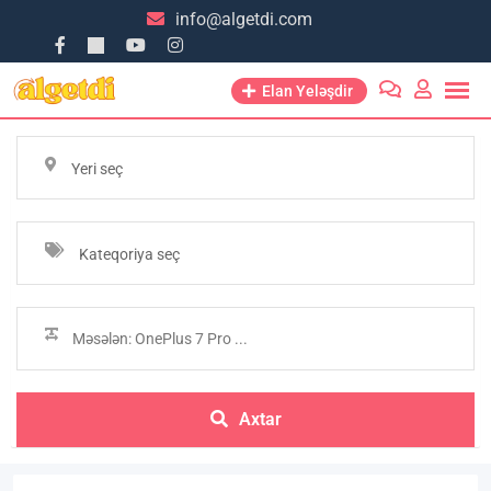
info@algetdi.com
Elan Yeləşdir
Yeri seç
Kateqoriya seç
Axtar