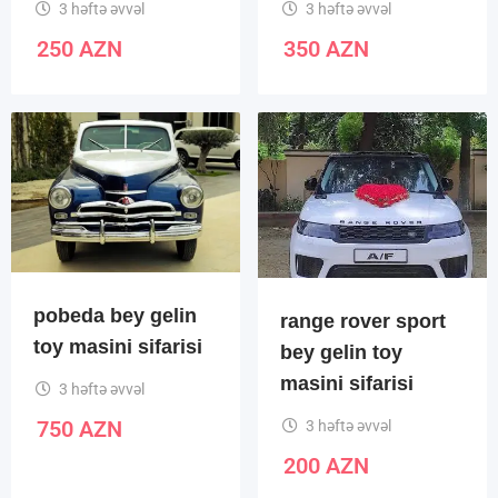
3 həftə əvvəl
3 həftə əvvəl
250
AZN
350
AZN
pobeda bey gelin
range rover sport
toy masini sifarisi
bey gelin toy
masini sifarisi
3 həftə əvvəl
750
AZN
3 həftə əvvəl
200
AZN