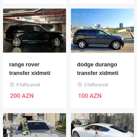
range rover
dodge durango
transfer xidmeti
transfer xidmeti
3 həftə əvvəl
3 həftə əvvəl
200
AZN
100
AZN