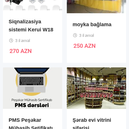
Siqnalizasiya
moyka bağlama
sistemi Kerui W18
3 il əvvəl
3 il əvvəl
250
AZN
270
AZN
PMS Peşəkar
Şərab evi vitrini
Mühasib Setifikatı
sifarişi