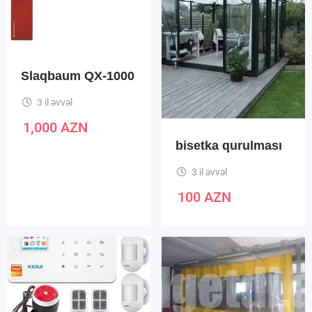
Slaqbaum QX-1000
3 il əvvəl
1,000
AZN
bisetka qurulması
3 il əvvəl
100
AZN