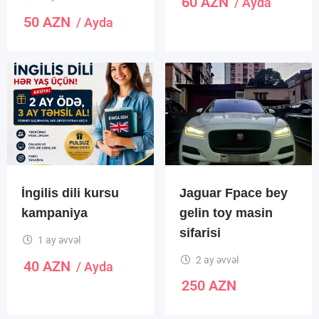
60
AZN
/ Ayda
50
AZN
/ Ayda
İngilis dili kursu
Jaguar Fpace bey
kampaniya
gelin toy masin
sifarisi
1 ay əvvəl
2 ay əvvəl
40
AZN
/ Ayda
250
AZN