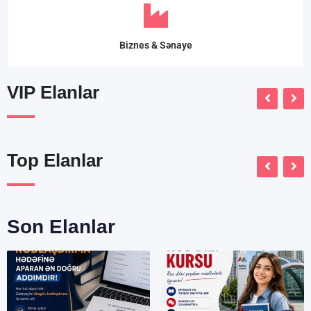
Biznes & Sənaye
VIP Elanlar
Top Elanlar
Son Elanlar