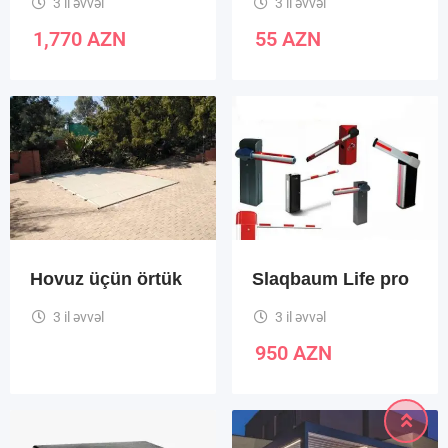
3 il əvvəl
3 il əvvəl
1,770
AZN
55
AZN
Hovuz üçün örtük
Slaqbaum Life pro
3 il əvvəl
3 il əvvəl
950
AZN