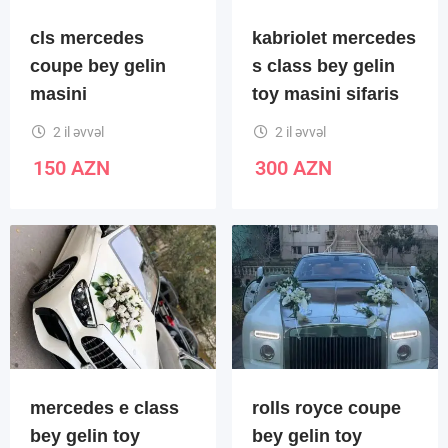
cls mercedes
kabriolet mercedes
coupe bey gelin
s class bey gelin
masini
toy masini sifaris
2 il əvvəl
2 il əvvəl
150
AZN
300
AZN
mercedes e class
rolls royce coupe
bey gelin toy
bey gelin toy