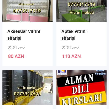
Aksesuar vitrini
Aptek vitrini
sifarişi
sifarişi
3 il əvvəl
3 il əvvəl
80
AZN
110
AZN