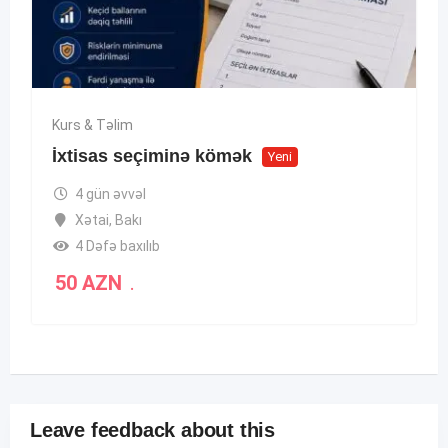
Kurs & Təlim
İxtisas seçiminə kömək
Yeni
4 gün əvvəl
Xətai
,
Bakı
4 Dəfə baxılıb
50
AZN
.
Leave feedback about this