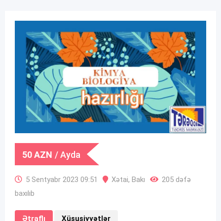
50
AZN
/ Ayda
5 Sentyabr 2023 09:51
Xətai
,
Bakı
205 dəfə
baxılıb
Ətraflı
Xüsusiyyətlər