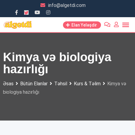
Skip
info@algetdi.com
to
content
Elan Yeləşdir
Kimya və biologiya
hazırlığı
Əsas
Bütün Elanlar
Təhsil
Kurs & Təlim
Kimya və
biologiya hazırlığı