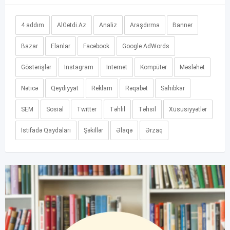
4 addım
AlGetdi.Az
Analiz
Araşdırma
Banner
Bazar
Elanlar
Facebook
Google AdWords
Göstərişlər
Instagram
Internet
Kompüter
Məsləhət
Nəticə
Qeydiyyat
Reklam
Rəqabət
Sahibkar
SEM
Sosial
Twitter
Təhlil
Təhsil
Xüsusiyyətlər
İstifadə Qaydaları
Şəkillər
Əlaqə
Ərzaq