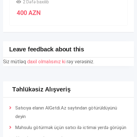
2 Dəfə baxılıb
400
AZN
Leave feedback about this
Siz mütləq
daxil olmalısınız ki
rəy verəsiniz.
Təhlükəsiz Alışveriş
Satıcıya elanın AlGetdi.Az saytından götürüldüyünü
deyin
Məhsulu götürmək üçün satıcı ilə ictimai yerdə görüşün