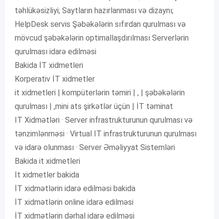
təhlükəsizliyi; Saytların hazırlanması və dizaynı;
HelpDesk servis Şəbəkələrin sıfırdan qurulması və
mövcud şəbəkələrin optimallaşdırılması Serverlərin
qurulması idarə edilməsi
Bakida İT xidmetleri
Korperativ İT xidmetler
it xidmetleri | kompüterlərin təmiri | , | şəbəkələrin
qurulması | ,mini ats şirkətlər üçün | İT təminat
IT Xidmətləri · Server infrastrukturunun qurulması və
tənzimlənməsi · Virtual IT infrastrukturunun qurulması
və idarə olunması · Server Əməliyyat Sistemləri
Bakida it xidmetleri
It xidmetler bakida
İT xidmətlərin idarə edilməsi bakida
İT xidmətlərin online idarə edilməsi
İT xidmətlərin dərhal idarə edilməsi