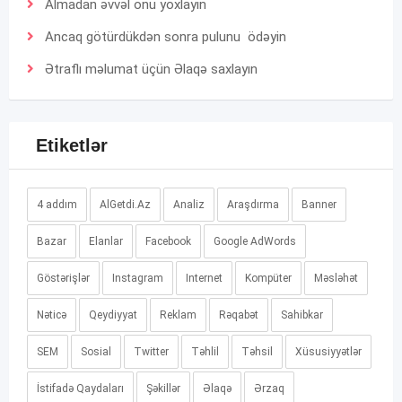
Almadan əvvəl onu yoxlayın
Ancaq götürdükdən sonra pulunu ödəyin
Ətraflı məlumat üçün
Əlaqə
saxlayın
Etiketlər
4 addım
AlGetdi.Az
Analiz
Araşdırma
Banner
Bazar
Elanlar
Facebook
Google AdWords
Göstərişlər
Instagram
Internet
Kompüter
Məsləhət
Nəticə
Qeydiyyat
Reklam
Rəqabət
Sahibkar
SEM
Sosial
Twitter
Təhlil
Təhsil
Xüsusiyyətlər
İstifadə Qaydaları
Şəkillər
Əlaqə
Ərzaq