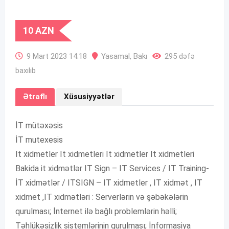
10
AZN
9 Mart 2023 14:18
Yasamal
,
Bakı
295 dəfə
baxılıb
Ətraflı
Xüsusiyyətlər
İT mütəxəsis
İT mutexesis
It xidmetler It xidmetleri It xidmetler It xidmetleri
Bakida it xidmətlər IT Sign – IT Services / IT Training-
İT xidmətlər / ITSIGN – IT xidmetler , IT xidmət , IT
xidmet ,IT xidmətləri : Serverlərin və şəbəkələrin
qurulması; İnternet ilə bağlı problemlərin həlli;
Təhlükəsizlik sistemlərinin qurulması; İnformasiya