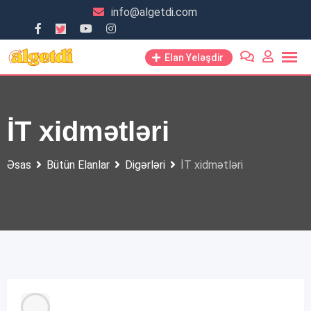
Skip
info@algetdi.com
to
content
Elan Yeləşdir
İT xidmətləri
Əsas
Bütün Elanlar
Digərləri
İT xidmətləri