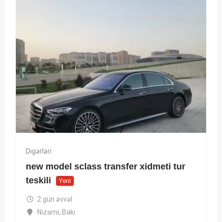
Digərləri
new model sclass transfer xidmeti tur
teskili
Yeni
2 gün əvvəl
Nizami
,
Bakı