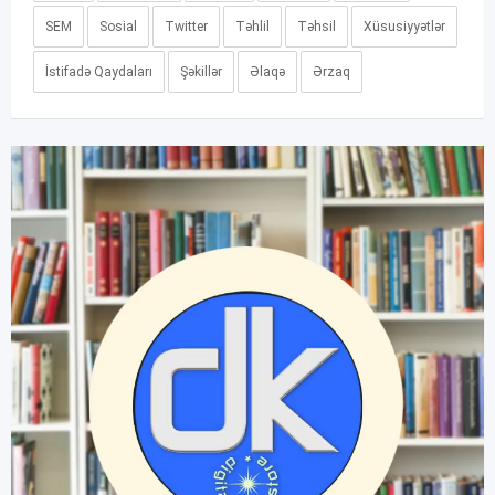
SEM
Sosial
Twitter
Təhlil
Təhsil
Xüsusiyyətlər
İstifadə Qaydaları
Şəkillər
Əlaqə
Ərzaq