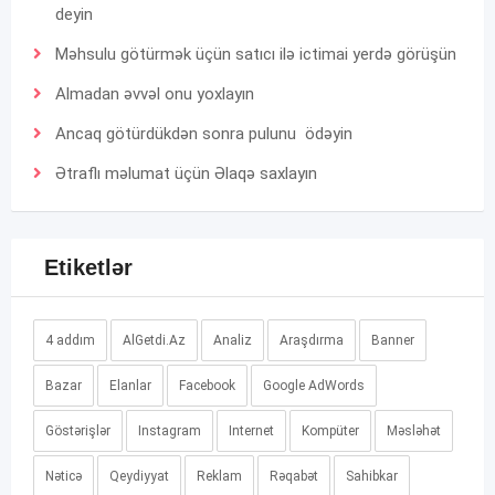
deyin
Məhsulu götürmək üçün satıcı ilə ictimai yerdə görüşün
Almadan əvvəl onu yoxlayın
Ancaq götürdükdən sonra pulunu ödəyin
Ətraflı məlumat üçün
Əlaqə
saxlayın
Etiketlər
4 addım
AlGetdi.Az
Analiz
Araşdırma
Banner
Bazar
Elanlar
Facebook
Google AdWords
Göstərişlər
Instagram
Internet
Kompüter
Məsləhət
Nəticə
Qeydiyyat
Reklam
Rəqabət
Sahibkar