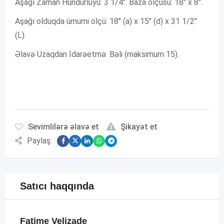
Aşağı Zaman Hündürlüyü: 3 1/4″. Baza ölçüsü: 18″ x 8″.
Aşağı olduqda ümumi ölçü: 18″ (a) x 15″ (d) x 31 1/2″
(L).
Əlavə Uzaqdan İdarəetmə: Bəli (maksimum 15).
Sevimlilərə əlavə et
Şikayət et
Paylaş:
Satıcı haqqında
Fatime Velizade