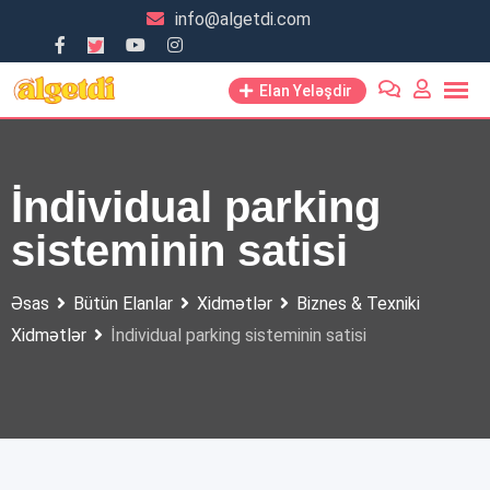
Skip
info@algetdi.com
to
content
Elan Yeləşdir
İndividual parking
sisteminin satisi
Əsas
Bütün Elanlar
Xidmətlər
Biznes & Texniki
Xidmətlər
İndividual parking sisteminin satisi