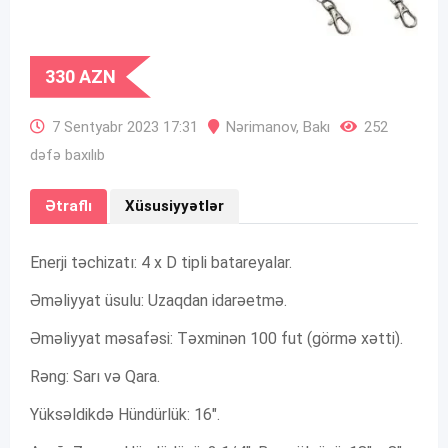
330
AZN
7 Sentyabr 2023 17:31
Nərimanov
,
Bakı
252
dəfə baxılıb
Ətraflı
Xüsusiyyətlər
Enerji təchizatı: 4 x D tipli batareyalar.
Əməliyyat üsulu: Uzaqdan idarəetmə.
Əməliyyat məsafəsi: Təxminən 100 fut (görmə xətti).
Rəng: Sarı və Qara.
Yüksəldikdə Hündürlük: 16″.