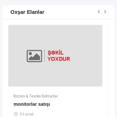
Oxşar Elanlar
Biznes & Texniki Xidmətlər
monitorlar satışı
3 il əvvəl