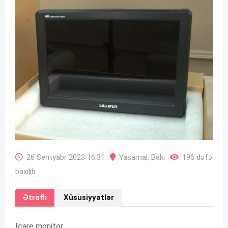
26 Sentyabr 2023 16:31
Yasamal
,
Bakı
196 dəfə
baxılıb
Ətraflı
Xüsusiyyətlər
Icare monitor