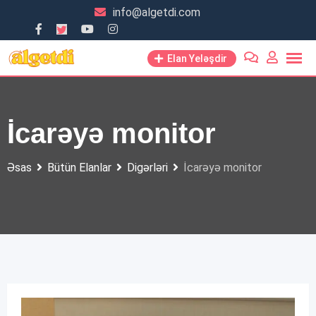
Skip
info@algetdi.com
to
content
Elan Yeləşdir
İcarəyə monitor
Əsas
Bütün Elanlar
Digərləri
İcarəyə monitor