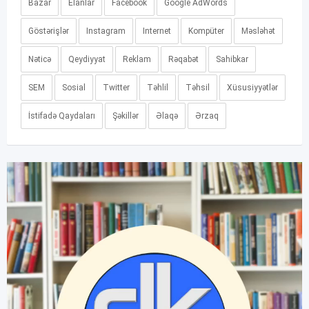
Bazar
Elanlar
Facebook
Google AdWords
Göstərişlər
Instagram
Internet
Kompüter
Məsləhət
Nəticə
Qeydiyyat
Reklam
Rəqabət
Sahibkar
SEM
Sosial
Twitter
Təhlil
Təhsil
Xüsusiyyətlər
İstifadə Qaydaları
Şəkillər
Əlaqə
Ərzaq