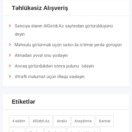
Təhlükəsiz Alışveriş
Satıcıya elanın AlGetdi.Az saytından götürüldüyünü
deyin
Məhsulu götürmək üçün satıcı ilə ictimai yerdə görüşün
Almadan əvvəl onu yoxlayın
Ancaq götürdükdən sonra pulunu ödəyin
Ətraflı məlumat üçün
Əlaqə
saxlayın
Etiketlər
4 addım
AlGetdi.Az
Analiz
Araşdırma
Banner