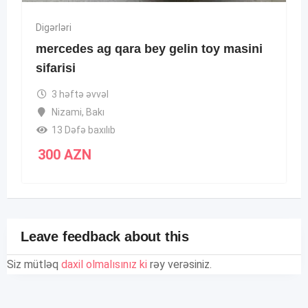
Digərləri
mercedes ag qara bey gelin toy masini
sifarisi
3 həftə əvvəl
Nizami
,
Bakı
13 Dəfə baxılıb
300
AZN
Leave feedback about this
Siz mütləq
daxil olmalısınız ki
rəy verəsiniz.