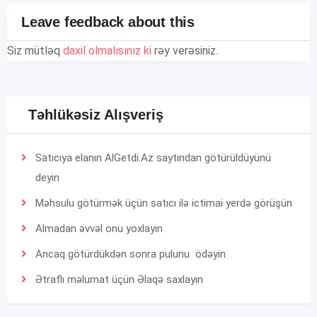
Leave feedback about this
Siz mütləq
daxil olmalısınız ki
rəy verəsiniz.
Təhlükəsiz Alışveriş
Satıcıya elanın AlGetdi.Az saytından götürüldüyünü
deyin
Məhsulu götürmək üçün satıcı ilə ictimai yerdə görüşün
Almadan əvvəl onu yoxlayın
Ancaq götürdükdən sonra pulunu ödəyin
Ətraflı məlumat üçün
Əlaqə
saxlayın