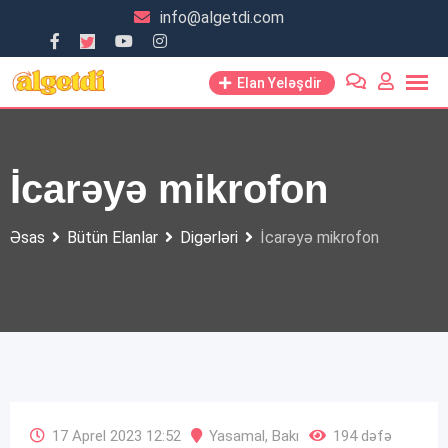
Skip
info@algetdi.com
to
content
Elan Yeləşdir
İcarəyə mikrofon
Əsas
Bütün Elanlar
Digərləri
İcarəyə mikrofon
17 Aprel 2023 12:52
Yasamal
,
Bakı
194 dəfə