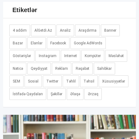
Etiketlər
4 addım
AlGetdi.Az
Analiz
Araşdırma
Banner
Bazar
Elanlar
Facebook
Google AdWords
Göstərişlər
Instagram
Internet
Kompüter
Məsləhət
Nəticə
Qeydiyyat
Reklam
Rəqabət
Sahibkar
SEM
Sosial
Twitter
Təhlil
Təhsil
Xüsusiyyətlər
İstifadə Qaydaları
Şəkillər
Əlaqə
Ərzaq