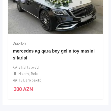
Digərləri
mercedes ag qara bey gelin toy masini
sifarisi
3 həftə əvvəl
Nizami
,
Bakı
13 Dəfə baxılıb
300
AZN