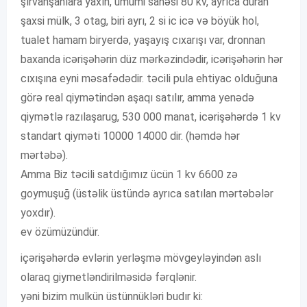
şırvanşahlara yaxın, umumi sahəsi 80 kv, ayrıca duran
şaxsi mülk, 3 otag, biri ayrı, 2 si ic icə və böyük hol,
tualet hamam biryerdə, yaşayış cıxarışı var, dronnan
baxanda icərişəhərin düz mərkəzindədir, icərişəhərin hər
cıxışına eyni məsafədədir. təcili pula ehtiyac olduğuna
görə real qiymətindən aşaqı satılır, amma yenədə
qiymətlə razılaşarug, 530 000 manat, icərişəhərdə 1 kv
standart qiyməti 10000 14000 dir. (həmdə hər
mərtəbə).
Amma Biz təcili satdığımız ücün 1 kv 6600 zə
goymuşuğ (üstəlik üstündə ayrıca satılan mərtəbələr
yoxdır).
ev özümüzündür.
içərişəhərdə evlərin yerləşmə mövgeyləyindən aslı
olaraq giymetləndirilməsidə fərqlənir.
yəni bizim mulkün üstünnükləri budır ki: