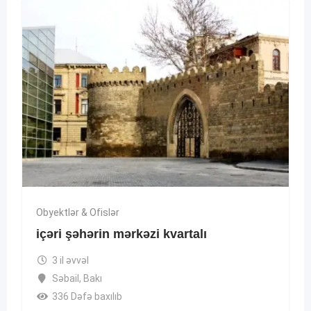
Obyektlər & Ofislər
içəri şəhərin mərkəzi kvartalı
3 il əvvəl
Səbail
,
Bakı
336 Dəfə baxılıb