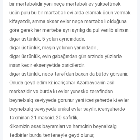
bir mərtəbəlidir yəni neçə mərtəbəli ev yüksəltmək
ücün pulu bu bir mərtəbəli evi əldə eləmək ücün vermək
kifayətdir, amma əksər evlər neçə mərtəbəli olduğuna
görə gərək hər mərtəbə ayrı ayrılıg da pul verilib alınsın .
digər üstünlük, 5 yolun ayrıcındadır,
digər üstünlük, maşın yolunun yanındadır ,
digər üstünlük, evin gabağından gün ərzində yüzlərlə
insan kecir əksəriyətidə xaricilərdir.
digər üstünlük, necə tərəfdən baxan da bütöv görsənir.
Onuda geyd edim ki: icərişəhər Azərbaycanin əsil
mərkəzidir və burda kı evlər yunesko tərəfindən
beynəlxalq səviyyədə gorunur yəni icərişəhərdə ki evlər
beynəlxalq səviyyədə unikal evlər sayılır. icərişəhərdə
təxminən 21 məscid, 20 səfirlik,
ölkəmizin əsas bayramları və həmcinin beynalxalg
tədbirlər burda təntənəylə geyd olunur,