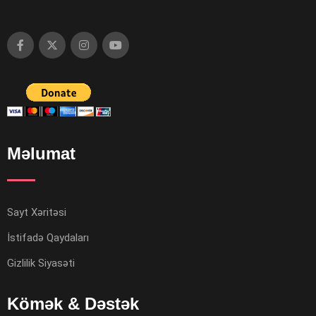
Məlumat
Sayt Xəritəsi
İstifadə Qaydaları
Gizlilik Siyasəti
Kömək & Dəstək