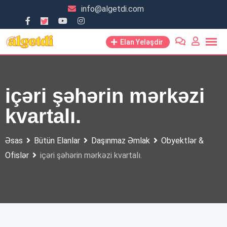
Skip
info@algetdi.com
to
content
Elan Yeləşdir
içəri şəhərin mərkəzi
kvartalı.
Əsas
Bütün Elanlar
Daşınmaz Əmlak
Obyektlər &
Ofislər
içəri şəhərin mərkəzi kvartalı.