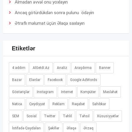
Almadan əvvəl onu yoxlayın
Ancaq götürdükdən sonra pulunu ödəyin
Ətraflı məlumat üçün
Əlaqə
saxlayın
Etiketlər
4 addım
AlGetdi.Az
Analiz
Araşdırma
Banner
Bazar
Elanlar
Facebook
Google AdWords
Göstərişlər
Instagram
Internet
Kompüter
Məsləhət
Nəticə
Qeydiyyat
Reklam
Rəqabət
Sahibkar
SEM
Sosial
Twitter
Təhlil
Təhsil
Xüsusiyyətlər
İstifadə Qaydaları
Şəkillər
Əlaqə
Ərzaq