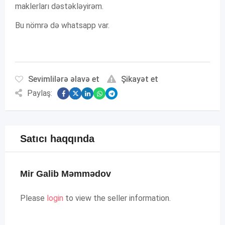
maklerları dəstəkləyirəm.
Bu nömrə də whatsapp var.
Sevimlilərə əlavə et
Şikayət et
Paylaş:
Satıcı haqqında
Mir Galib Məmmədov
Please
login
to view the seller information.