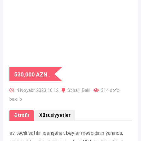
530,000
AZN
.
4 Noyabr 2023 10:12
Səbail
,
Bakı
314 dəfə
baxılıb
Ətraflı
Xüsusiyyətlər
ev təcili satılır, icərişəhər, bəylər məscidinin yanında,