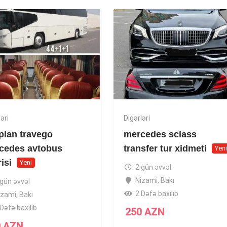
əri
Digərləri
plan travego
mercedes sclass
cedes avtobus
transfer tur xidmeti
Yen
risi
Yeni
2 gün əvvəl
Nizami
,
Bakı
 gün əvvəl
2 Dəfə baxılıb
izami
,
Bakı
Dəfə baxılıb
250
AZN
0
AZN