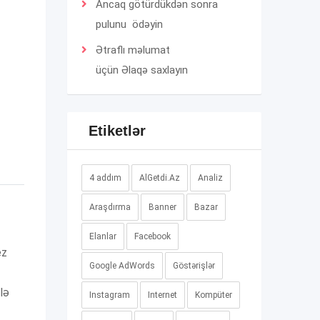
Ancaq götürdükdən sonra
pulunu ödəyin
Ətraflı məlumat
üçün
Əlaqə
saxlayın
Etiketlər
4 addım
AlGetdi.Az
Analiz
Araşdırma
Banner
Bazar
Elanlar
Facebook
ez
Google AdWords
Göstərişlər
lə
Instagram
Internet
Kompüter