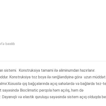
fə baxılıb
n sistemi. Konstruksiya tamami ilə aliminumdan hazırlanır.
uddur. Konstruksiya toz boya ilə rənğləndiyinə görə uzun müddət
almır.Xüsusilə qış bağçalarında açıq sahələrdə və bağlarda tez-t
ət sayəsində Bioclimatic perqola həm açılış, həm də
. Dayanıqlı və elastik quruluşu sayəsində sistem açıq olduqda be