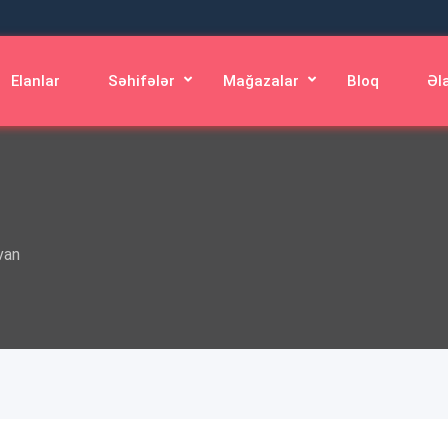
Elanlar
Səhifələr
Mağazalar
Bloq
Əl
n
van