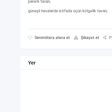
panelli tavan,
günəşli havalarda istifadə üçün kölgəlik tavan,
Sevimlilərə əlavə et
Şikayət et
P
Yer