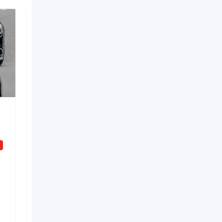
Digərləri
mercedes vclass sifarisi
i
Yeni
2 gün əvvəl
Nizami
,
Bakı
4 Dəfə baxılıb
100
AZN