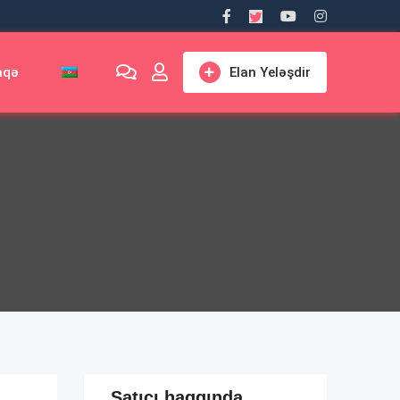
aqə
Elan Yeləşdir
Satıcı haqqında