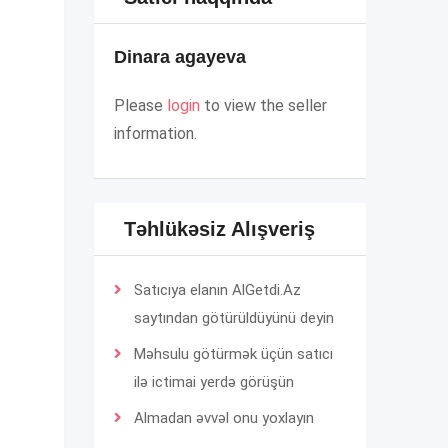
Dinara agayeva
Please
login
to view the seller
information.
Təhlükəsiz Alışveriş
Satıcıya elanın AlGetdi.Az
saytından götürüldüyünü deyin
Məhsulu götürmək üçün satıcı
ilə ictimai yerdə görüşün
Almadan əvvəl onu yoxlayın