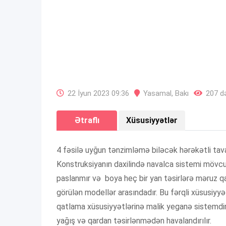
22 İyun 2023 09:36
Yasamal
,
Bakı
207 də
Ətraflı
Xüsusiyyətlər
4 fəsilə uyğun tənzimləmə biləcək hərəkətli tava
Konstruksiyanın daxilində navalca sistemi mövc
paslanmır və boya heç bir yan təsirlərə məruz q
görülən modellər arasındadır. Bu fərqli xüsusiyy
qatlama xüsusiyyətlərinə malik yeganə sistemdir
yağış və qardan təsirlənmədən havalandırılır.