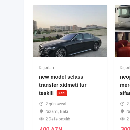
Digərləri
Digərl
new model sclass
neo
transfer xidmeti tur
mer
teskili
sifa
Yeni
2 gün əvvəl
2
Nizami
,
Bakı
N
2 Dəfə baxılıb
2 
400
AZN
30