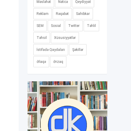
Məsləhət
Nəticə
Qeydiyyat
Reklam
Rəqabət
Sahibkar
SEM
Sosial
Twitter
Təhlil
Təhsil
Xüsusiyyətlər
İstifadə Qaydaları
Şəkillər
Əlaqə
Ərzaq