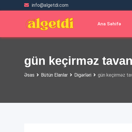
Skip
info@algetdi.com
to
content
Ana Səhifə
gün keçirməz tava
Əsas
Bütün Elanlar
Digərləri
gün keçirməz ta