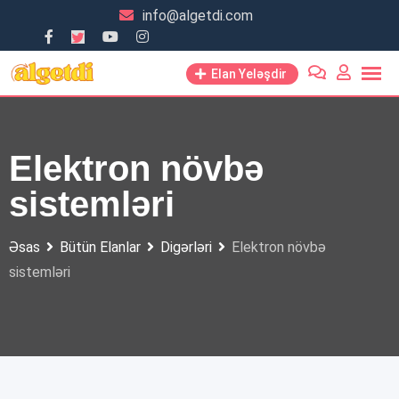
Skip
info@algetdi.com
to
content
Elan Yeləşdir
Elektron növbə
sistemləri
Əsas
Bütün Elanlar
Digərləri
Elektron növbə
sistemləri