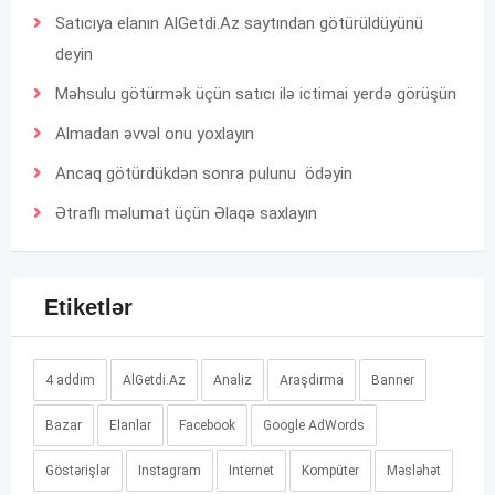
Satıcıya elanın AlGetdi.Az saytından götürüldüyünü
deyin
Məhsulu götürmək üçün satıcı ilə ictimai yerdə görüşün
Almadan əvvəl onu yoxlayın
Ancaq götürdükdən sonra pulunu ödəyin
Ətraflı məlumat üçün
Əlaqə
saxlayın
Etiketlər
4 addım
AlGetdi.Az
Analiz
Araşdırma
Banner
Bazar
Elanlar
Facebook
Google AdWords
Göstərişlər
Instagram
Internet
Kompüter
Məsləhət