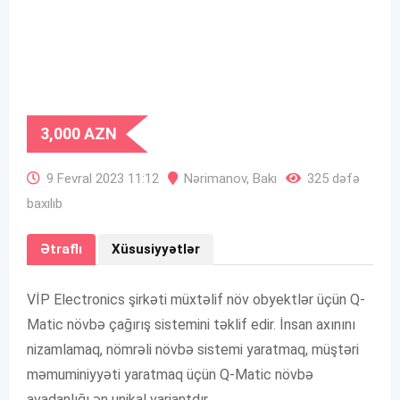
3,000
AZN
9 Fevral 2023 11:12
Nərimanov
,
Bakı
325 dəfə
baxılıb
Ətraflı
Xüsusiyyətlər
VİP Electronics şirkəti müxtəlif növ obyektlər üçün Q-
Matic növbə çağırış sistemini təklif edir. İnsan axınını
nizamlamaq, nömrəli növbə sistemi yaratmaq, müştəri
məmuminiyyəti yaratmaq üçün Q-Matic növbə
avadanlığı ən unikal variantdır.