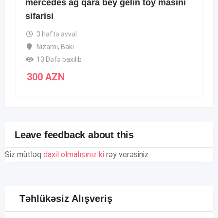
mercedes ag qara bey gelin toy masini
sifarisi
3 həftə əvvəl
Nizami
,
Bakı
13 Dəfə baxılıb
300
AZN
Leave feedback about this
Siz mütləq
daxil olmalısınız ki
rəy verəsiniz.
Təhlükəsiz Alışveriş