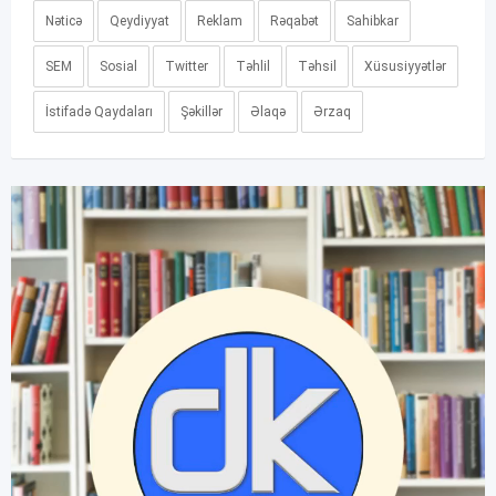
Nəticə
Qeydiyyat
Reklam
Rəqabət
Sahibkar
SEM
Sosial
Twitter
Təhlil
Təhsil
Xüsusiyyətlər
İstifadə Qaydaları
Şəkillər
Əlaqə
Ərzaq