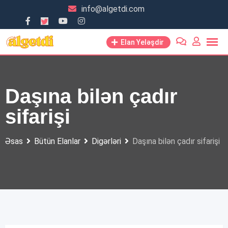
Skip
info@algetdi.com
to
content
Elan Yeləşdir
Daşına bilən çadır
sifarişi
Əsas
Bütün Elanlar
Digərləri
Daşına bilən çadır sifarişi