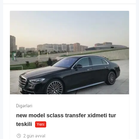
Digərləri
new model sclass transfer xidmeti tur
teskili
Yeni
2 gün əvvəl