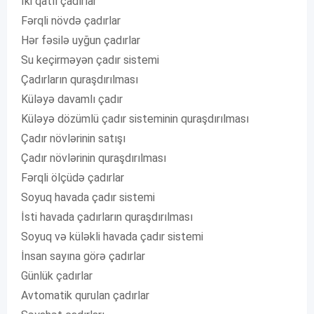
İki qatlı çadırlar
Fərqli növdə çadırlar
Hər fəsilə uyğun çadırlar
Su keçirməyən çadır sistemi
Çadırların quraşdırılması
Küləyə davamlı çadır
Küləyə dözümlü çadır sisteminin quraşdırılması
Çadır növlərinin satışı
Çadır növlərinin quraşdırılması
Fərqli ölçüdə çadırlar
Soyuq havada çadır sistemi
İsti havada çadırların quraşdırılması
Soyuq və küləkli havada çadır sistemi
İnsan sayına görə çadırlar
Günlük çadırlar
Avtomatik qurulan çadırlar