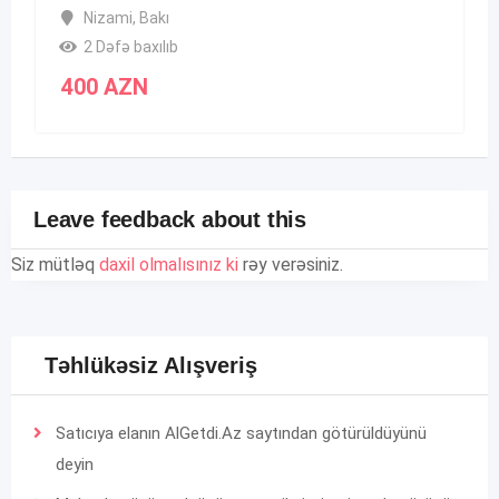
Nizami
,
Bakı
2 Dəfə baxılıb
400
AZN
Leave feedback about this
Siz mütləq
daxil olmalısınız ki
rəy verəsiniz.
Təhlükəsiz Alışveriş
Satıcıya elanın AlGetdi.Az saytından götürüldüyünü
deyin