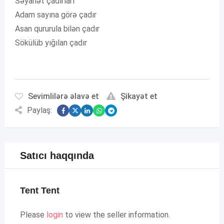
Səyahət çadırları
Adam sayına görə çadır
Asan qururula bilən çadır
Sökülüb yığılan çadır
Sevimlilərə əlavə et
Şikayət et
Paylaş:
Satıcı haqqında
Tent Tent
Please
login
to view the seller information.