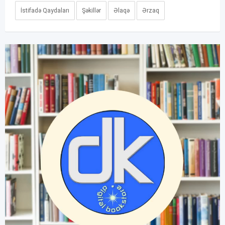
İstifadə Qaydaları
Şəkillər
Əlaqə
Ərzaq