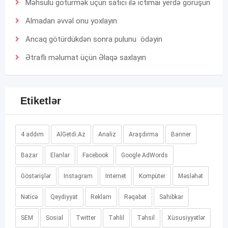
Məhsulu götürmək üçün satıcı ilə ictimai yerdə görüşün
Almadan əvvəl onu yoxlayın
Ancaq götürdükdən sonra pulunu ödəyin
Ətraflı məlumat üçün
Əlaqə
saxlayın
Etiketlər
4 addım
AlGetdi.Az
Analiz
Araşdırma
Banner
Bazar
Elanlar
Facebook
Google AdWords
Göstərişlər
Instagram
Internet
Kompüter
Məsləhət
Nəticə
Qeydiyyat
Reklam
Rəqabət
Sahibkar
SEM
Sosial
Twitter
Təhlil
Təhsil
Xüsusiyyətlər