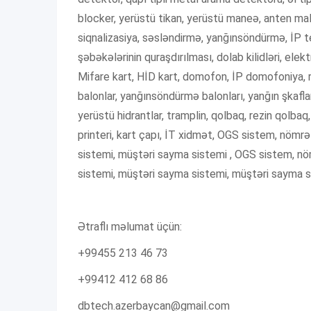
blocker, yerüstü tikan, yerüstü maneə, anten mal
siqnalizasiya, səsləndirmə, yanğınsöndürmə, İP tele
şəbəkələrinin quraşdırılması, dolab kilidləri, elek
Mifare kart, HİD kart, domofon, İP domofoniya, r
balonlar, yanğınsöndürmə balonları, yanğın şkaflar
yerüstü hidrantlar, tramplin, qolbaq, rezin qolba
printeri, kart çapı, İT xidmət, OGS sistem, nömrə
sistemi, müştəri sayma sistemi , OGS sistem, nöm
sistemi, müştəri sayma sistemi, müştəri sayma 
Ətraflı məlumat üçün:
+99455 213 46 73
+99412 412 68 86
dbtech.azerbaycan@gmail.com