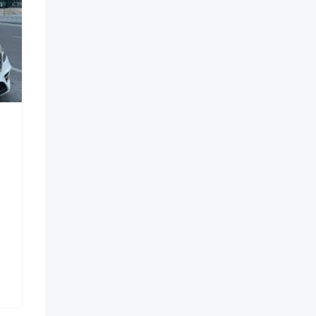
Digərləri
porsche boxster koupe
bey gelin toy masini
3 həftə əvvəl
Nizami
,
Bakı
33 Dəfə baxılıb
350
AZN