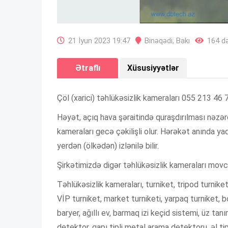
21 İyun 2023 19:47
Binəqədi
,
Bakı
164 də
Ətraflı
Xüsusiyyətlər
Çöl (xarici) təhlükəsizlik kameraları 055 213 46 
Həyət, açıq hava şəraitində quraşdırılması nəzərdə
kameraları gecə çəkilişli olur. Hərəkət anında ya
yerdən (ölkədən) izlənilə bilir.
Şirkətimizdə digər təhlükəsizlik kameraları movc
Təhlükəsizlik kameraları, turniket, tripod turniket
VİP turniket, market turniketi, yarpaq turniket, b
baryer, ağıllı ev, barmaq izi keçid sistemi, üz ta
detektor, qapı tipli metal arama detektoru, əl tip