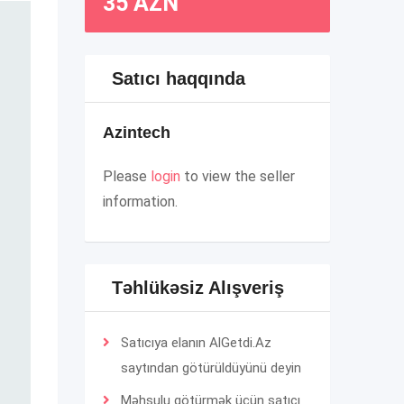
35
AZN
Satıcı haqqında
Azintech
Please
login
to view the seller
information.
Təhlükəsiz Alışveriş
Satıcıya elanın AlGetdi.Az
saytından götürüldüyünü deyin
Məhsulu götürmək üçün satıcı