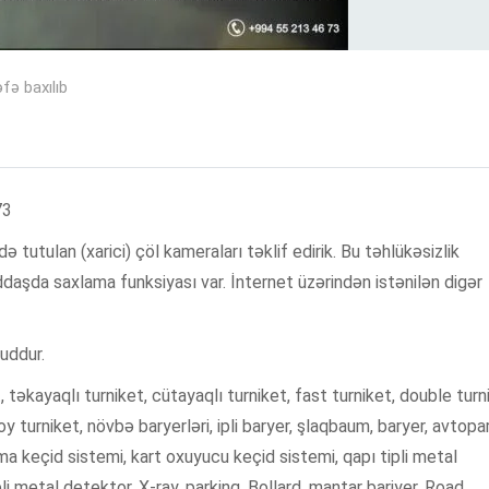
fə baxılıb
73
 tutulan (xarici) çöl kameraları təklif edirik. Bu təhlükəsizlik
ddaşda saxlama funksiyası var. İnternet üzərindən istənilən digər
uddur.
, təkayaqlı turniket, cütayaqlı turniket, fast turniket, double turn
oy turniket, növbə baryerləri, ipli baryer, şlaqbaum, baryer, avtopa
nıma keçid sistemi, kart oxuyucu keçid sistemi, qapı tipli metal
li metal detektor, X-ray, parking, Bollard, mantar bariyer, Road