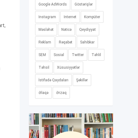
Google AdWords
Göstərişlər
Instagram
Internet
Kompüter
rt,
Məsləhət
Nəticə
Qeydiyyat
Reklam
Rəqabət
Sahibkar
SEM
Sosial
Twitter
Təhlil
Təhsil
Xüsusiyyətlər
ı
İstifadə Qaydaları
Şəkillər
Əlaqə
Ərzaq