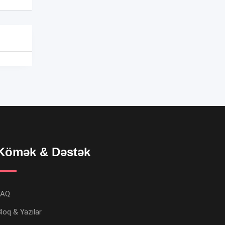
Kömək & Dəstək
FAQ
loq & Yazılar