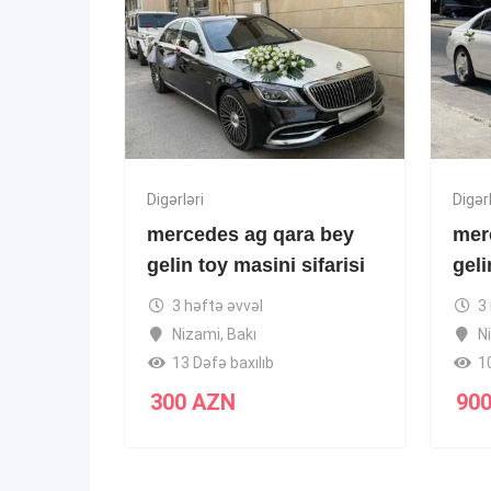
Digərləri
Digərl
mercedes ag qara bey
mer
gelin toy masini sifarisi
geli
3 həftə əvvəl
3
Nizami
,
Bakı
N
13 Dəfə baxılıb
1
300
AZN
90