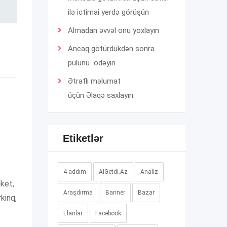
ilə ictimai yerdə görüşün
Almadan əvvəl onu yoxlayın
Ancaq götürdükdən sonra
pulunu ödəyin
Ətraflı məlumat
üçün
Əlaqə
saxlayın
Etiketlər
4 addım
AlGetdi.Az
Analiz
iket,
Araşdırma
Banner
Bazar
rkinq,
Elanlar
Facebook