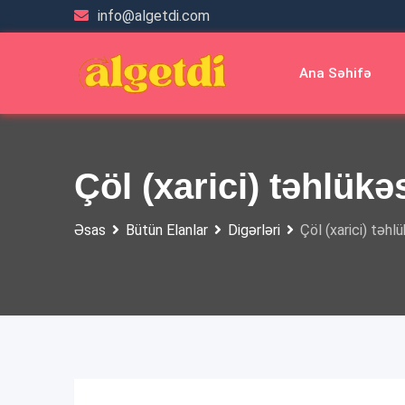
Skip
info@algetdi.com
to
content
Ana Səhifə
Çöl (xarici) təhlükə
Əsas
Bütün Elanlar
Digərləri
Çöl (xarici) təhl