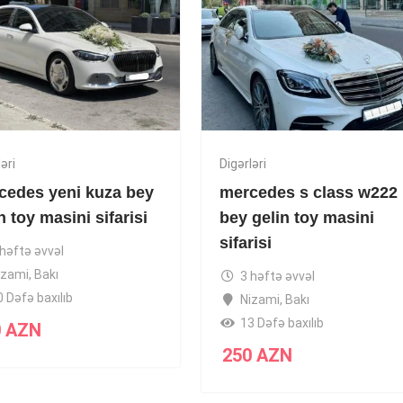
əri
Digərləri
cedes yeni kuza bey
mercedes s class w222
n toy masini sifarisi
bey gelin toy masini
sifarisi
 həftə əvvəl
izami
,
Bakı
3 həftə əvvəl
0 Dəfə baxılıb
Nizami
,
Bakı
13 Dəfə baxılıb
0
AZN
250
AZN