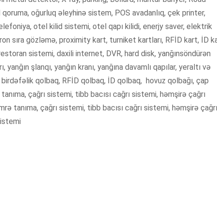
 qoruma, oğurluq əleyhinə sistem, POS avadanlıq, çek printer,
foniya, otel kilid sistemi, otel qapı kilidi, enerjy saver, elektrik
tron sıra gözləmə, proximity kart, turniket kartları, RFİD kart, İD ka
estoran sistemi, daxili internet, DVR, hard disk, yanğınsöndürən
ı, yanğın şlanqı, yanğın kranı, yanğına davamlı qapılar, yeraltı və
q, birdəfəlik qolbaq, RFİD qolbaq, İD qolbaq, hovuz qolbağı, çap
 tanıma, çağrı sistemi, tibb bacısı cağrı sistemi, həmşirə çağrı
rə tanıma, çağrı sistemi, tibb bacısı cağrı sistemi, həmşirə çağr
sistemi