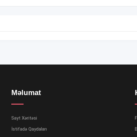
Məlumat
Sayt Xəritəsi
İstifadə Qaydaları
B