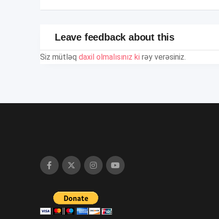
Leave feedback about this
Siz mütləq
daxil olmalısınız ki
rəy verəsiniz.