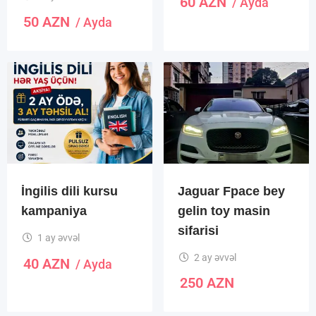
60
AZN
/ Ayda
50
AZN
/ Ayda
İngilis dili kursu
Jaguar Fpace bey
kampaniya
gelin toy masin
sifarisi
1 ay əvvəl
2 ay əvvəl
40
AZN
/ Ayda
250
AZN