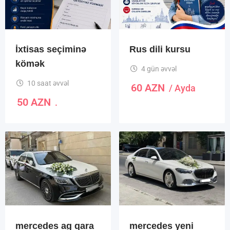
İxtisas seçiminə
Rus dili kursu
kömək
4 gün əvvəl
10 saat əvvəl
60
AZN
/ Ayda
50
AZN
.
mercedes ag qara
mercedes yeni