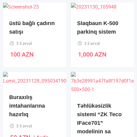
üstü bağlı çadırın
Slaqbaun K-500
satışı
parkinq sistem
3 il əvvəl
3 il əvvəl
100
AZN
1,000
AZN
Buraxılış
imtahanlarına
Təhlükəsizlik
hazırlıq
sistemi “ZK Teco
IFace701”
3 il əvvəl
modelinin sa