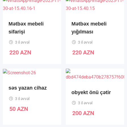
Mətbəx mebeli
Mətbəx mebeli
sifarişi
yığılması
3 il əvvəl
3 il əvvəl
220
AZN
220
AZN
səs yazan cihaz
obyekt önü çətir
3 il əvvəl
3 il əvvəl
50
AZN
200
AZN