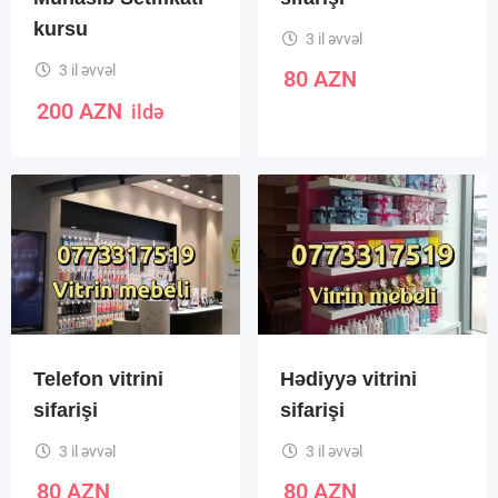
kursu
3 il əvvəl
3 il əvvəl
80
AZN
200
AZN
ildə
Telefon vitrini
Hədiyyə vitrini
sifarişi
sifarişi
3 il əvvəl
3 il əvvəl
80
AZN
80
AZN