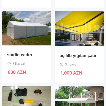
stadin çadırı
açılılb yığılan çətir
3 il əvvəl
3 il əvvəl
600
AZN
1,000
AZN