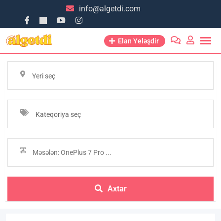
info@algetdi.com
Elan Yeləşdir
Yeri seç
Kateqoriya seç
Axtar