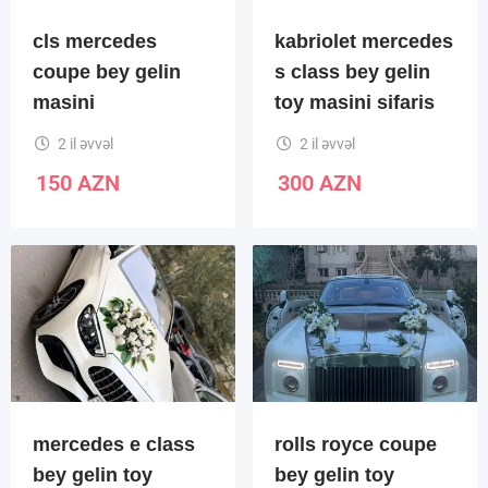
cls mercedes
kabriolet mercedes
coupe bey gelin
s class bey gelin
masini
toy masini sifaris
2 il əvvəl
2 il əvvəl
150
AZN
300
AZN
mercedes e class
rolls royce coupe
bey gelin toy
bey gelin toy