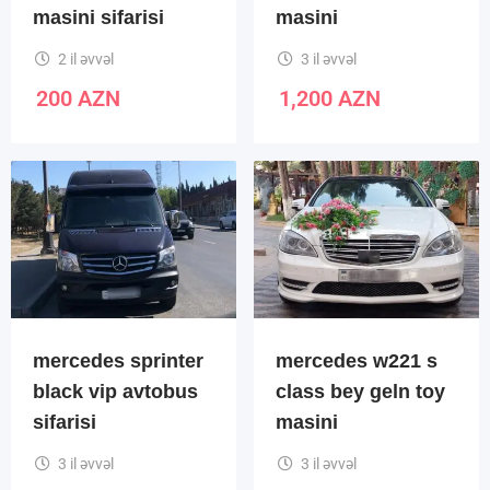
masini sifarisi
masini
2 il əvvəl
3 il əvvəl
200
AZN
1,200
AZN
mercedes sprinter
mercedes w221 s
black vip avtobus
class bey geln toy
sifarisi
masini
3 il əvvəl
3 il əvvəl