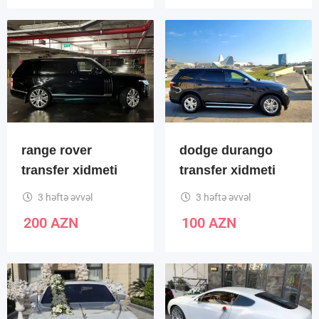
range rover
dodge durango
transfer xidmeti
transfer xidmeti
3 həftə əvvəl
3 həftə əvvəl
200
AZN
100
AZN