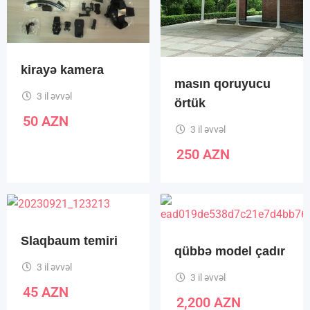
kirayə kamera
masın qoruyucu
3 il əvvəl
örtük
50
AZN
3 il əvvəl
250
AZN
Slaqbaum temiri
qübbə model çadır
3 il əvvəl
3 il əvvəl
45
AZN
2,200
AZN