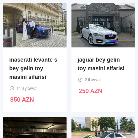
maserati levante s
jaguar bey gelin
bey gelin toy
toy masini sifarisi
masini sifarisi
2 il əvvəl
11 ay əvvəl
250
AZN
350
AZN