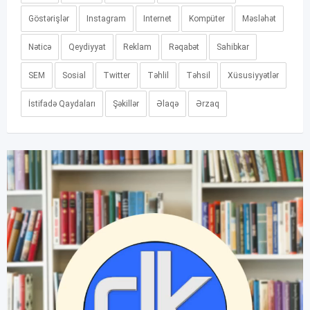
Göstərişlər
Instagram
Internet
Kompüter
Məsləhət
Nəticə
Qeydiyyat
Reklam
Rəqabət
Sahibkar
SEM
Sosial
Twitter
Təhlil
Təhsil
Xüsusiyyətlər
İstifadə Qaydaları
Şəkillər
Əlaqə
Ərzaq