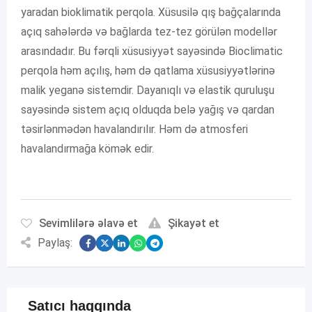
yaradan bioklimatik perqola. Xüsusilə qış bağçalarında
açıq sahələrdə və bağlarda tez-tez görülən modellər
arasındadır. Bu fərqli xüsusiyyət sayəsində Bioclimatic
perqola həm açılış, həm də qatlama xüsusiyyətlərinə
malik yeganə sistemdir. Dayanıqlı və elastik quruluşu
sayəsində sistem açıq olduqda belə yağış və qardan
təsirlənmədən havalandırılır. Həm də atmosferi
havalandırmağa kömək edir.
Sevimlilərə əlavə et
Şikayət et
Paylaş:
Satıcı haqqında