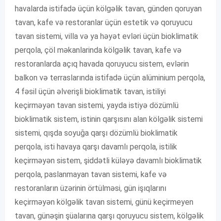
havalarda istifadə üçün kölgəlik tavan, günden qoruyan
tavan, kafe və restoranlar üçün estetik və qoruyucu
tavan sistemi, villa və ya həyət evləri üçün bioklimatik
perqola, çöl məkanlarinda kölgəlik tavan, kafe və
restoranlarda açıq havada qoruyucu sistem, evlərin
balkon və terraslarında istifadə üçün alüminium perqola,
4 fəsil üçün əlverişli bioklimatik tavan, istiliyi
keçirməyən tavan sistemi, yayda istiyə dözümlü
bioklimatik sistem, istinin qarşısını alan kölgəlik sistemi
sistemi, qışda soyuğa qarşı dözümlü bioklimatik
perqola, isti havaya qarşı davamlı perqola, istilik
keçirməyən sistem, şiddətli küləyə davamlı bioklimatik
perqola, paslanmayan tavan sistemi, kafe və
restoranların üzərinin örtülməsi, gün işıqlarını
keçirməyən kölgəlik tavan sistemi, günü keçirmeyen
tavan, günəşin şüalarına qarşı qoruyucu sistem, kölgəlik