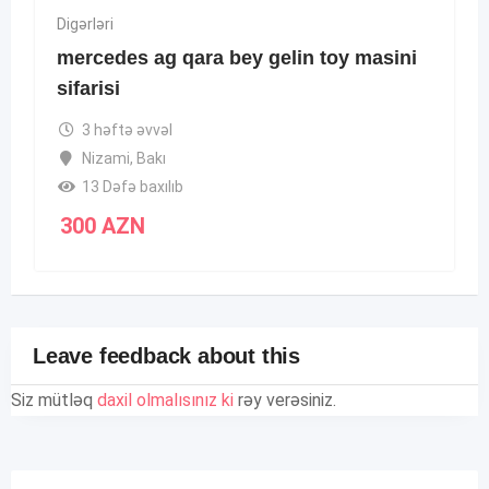
Digərləri
mercedes ag qara bey gelin toy masini
sifarisi
3 həftə əvvəl
Nizami
,
Bakı
13 Dəfə baxılıb
300
AZN
Leave feedback about this
Siz mütləq
daxil olmalısınız ki
rəy verəsiniz.