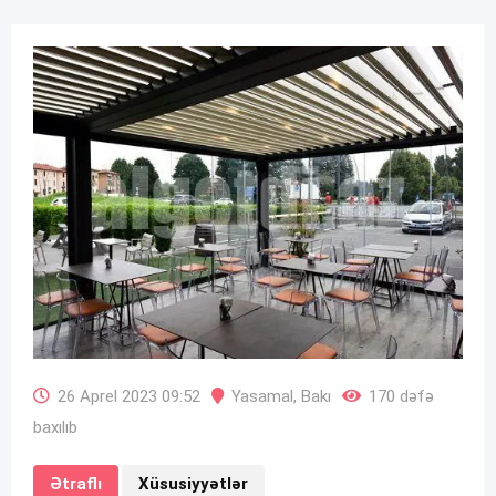
26 Aprel 2023 09:52
Yasamal
,
Bakı
170 dəfə
baxılıb
Ətraflı
Xüsusiyyətlər