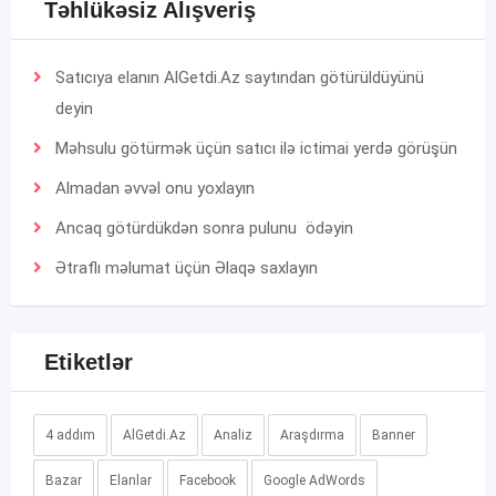
Təhlükəsiz Alışveriş
Satıcıya elanın AlGetdi.Az saytından götürüldüyünü
deyin
Məhsulu götürmək üçün satıcı ilə ictimai yerdə görüşün
Almadan əvvəl onu yoxlayın
Ancaq götürdükdən sonra pulunu ödəyin
Ətraflı məlumat üçün
Əlaqə
saxlayın
Etiketlər
4 addım
AlGetdi.Az
Analiz
Araşdırma
Banner
Bazar
Elanlar
Facebook
Google AdWords