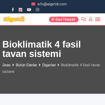
Skip
info@algetdi.com
to
content
Elan Yeləşdir
Bioklimatik 4 fəsil
tavan sistemi
Əsas
Bütün Elanlar
Digərləri
Bioklimatik 4 fəsil tavan
sistemi