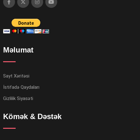
Məlumat
Sayt Xəritəsi
İstifadə Qaydaları
Gizlilik Siyasəti
Kömək & Dəstək