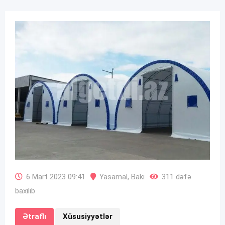
6 Mart 2023 09:41
Yasamal
,
Bakı
311 dəfə
baxılıb
Ətraflı
Xüsusiyyətlər