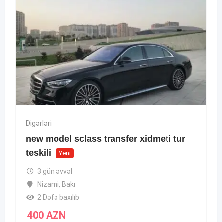
Digərləri
new model sclass transfer xidmeti tur
teskili
Yeni
3 gün əvvəl
Nizami
,
Bakı
2 Dəfə baxılıb
400
AZN