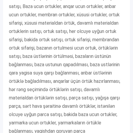
satışı, Baza ucun ortukler, anqar ucun ortukler, anbar
ucun ortukler, membran ortukler, xüsusi ortukler, ortuk
sifarişi, xüsusi materialdan örtük, davamlı materialdan
ortuklerin satışı, ortuk satışı, her olcuye uyğun ortuk
sifarişi, bakida ortuk satışı, ortuk sifarişi, membrandan
ortuk sifarişi, bazanın ortulmesi ucun ortuk, örtüklərin
satışı, baza üstlərinin örtülməsi, bazaların üstünün
bağlanması, baza ustunun qapadılması, baza ustlərinin
qara yagisa suya qarşı bağlanması, anbar üstlərinin
örtüklə bağladılması, anqarlar üçün örtük hazırlanması,
hər rəng seçimində örtüklərin satışı, davamlı
materialdan örtüklərin satışı, parça satışı, yağışa qarşı
parça, sərt hava şəraitinə davamlı örtüklər, istənilən
olcuye uyğun parca satışı, bakida baza ucun ortukler,
yarmarka ucun ortukler, yarmarkaların örtükle
bağlanması, yagishdan qoruyan parça