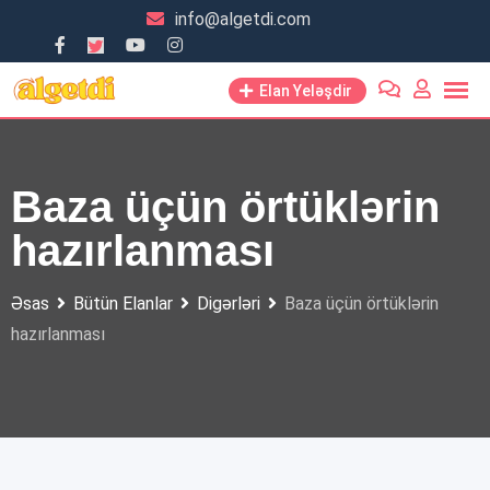
Skip
info@algetdi.com
to
content
Elan Yeləşdir
Baza üçün örtüklərin
hazırlanması
Əsas
Bütün Elanlar
Digərləri
Baza üçün örtüklərin
hazırlanması