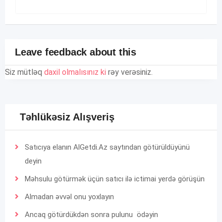
Leave feedback about this
Siz mütləq
daxil olmalısınız ki
rəy verəsiniz.
Təhlükəsiz Alışveriş
Satıcıya elanın AlGetdi.Az saytından götürüldüyünü
deyin
Məhsulu götürmək üçün satıcı ilə ictimai yerdə görüşün
Almadan əvvəl onu yoxlayın
Ancaq götürdükdən sonra pulunu ödəyin