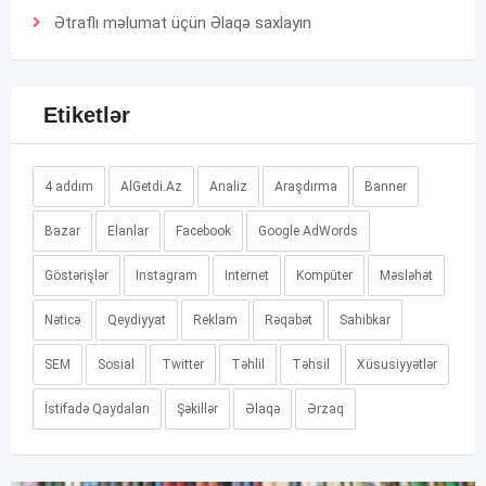
Ətraflı məlumat üçün
Əlaqə
saxlayın
Etiketlər
4 addım
AlGetdi.Az
Analiz
Araşdırma
Banner
Bazar
Elanlar
Facebook
Google AdWords
Göstərişlər
Instagram
Internet
Kompüter
Məsləhət
Nəticə
Qeydiyyat
Reklam
Rəqabət
Sahibkar
SEM
Sosial
Twitter
Təhlil
Təhsil
Xüsusiyyətlər
İstifadə Qaydaları
Şəkillər
Əlaqə
Ərzaq