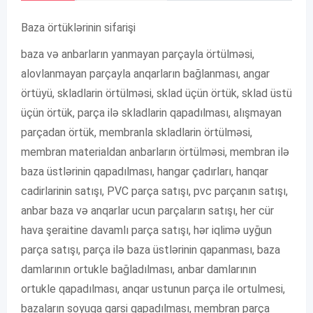
Baza örtüklərinin sifarişi
baza və anbarların yanmayan parçayla örtülməsi,
alovlanmayan parçayla anqarların bağlanması, angar
örtüyü, skladlarin örtülməsi, sklad üçün örtük, sklad üstü
üçün örtük, parça ilə skladlarin qapadılması, alışmayan
parçadan örtük, membranla skladlarin örtülməsi,
membran materialdan anbarların örtülməsi, membran ilə
baza üstlərinin qapadılması, hangar çadırları, hanqar
cadirlarinin satışı, PVC parça satışı, pvc parçanın satışı,
anbar baza və anqarlar ucun parçaların satışı, her cür
hava şeraitine davamlı parça satışı, hər iqlimə uyğun
parça satışı, parça ilə baza üstlərinin qapanması, baza
damlarının ortukle bağladılması, anbar damlarının
ortukle qapadılması, anqar ustunun parça ile ortulmesi,
bazaların soyuqa qarsi qapadılması, membran parça