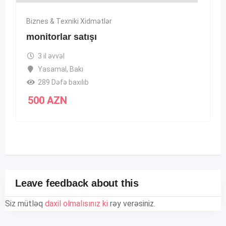
Biznes & Texniki Xidmətlər
monitorlar satışı
3 il əvvəl
Yasamal
,
Bakı
289 Dəfə baxılıb
500
AZN
Leave feedback about this
Siz mütləq
daxil olmalısınız ki
rəy verəsiniz.