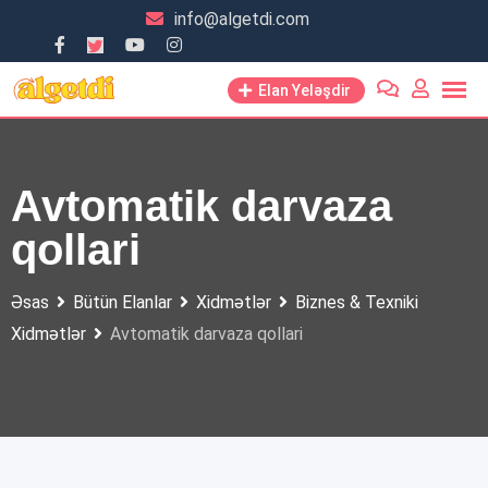
Skip
info@algetdi.com
to
content
Elan Yeləşdir
Avtomatik darvaza
qollari
Əsas
Bütün Elanlar
Xidmətlər
Biznes & Texniki
Xidmətlər
Avtomatik darvaza qollari