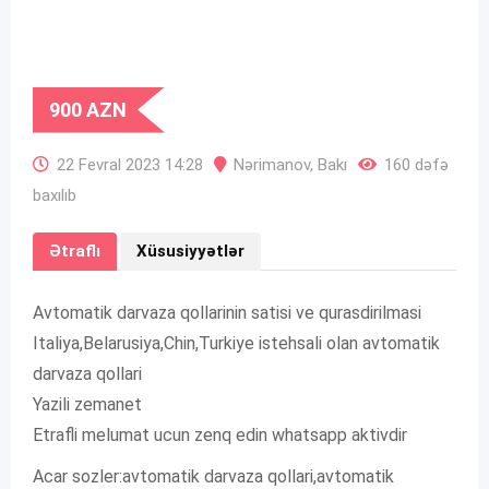
900
AZN
22 Fevral 2023 14:28
Nərimanov
,
Bakı
160 dəfə
baxılıb
Ətraflı
Xüsusiyyətlər
Avtomatik darvaza qollarinin satisi ve qurasdirilmasi
Italiya,Belarusiya,Chin,Turkiye istehsali olan avtomatik
darvaza qollari
Yazili zemanet
Etrafli melumat ucun zenq edin whatsapp aktivdir
Acar sozler:avtomatik darvaza qollari,avtomatik