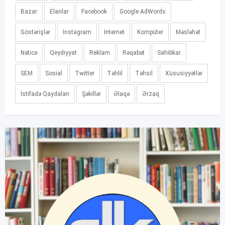
Bazar
Elanlar
Facebook
Google AdWords
Göstərişlər
Instagram
Internet
Kompüter
Məsləhət
Nəticə
Qeydiyyat
Reklam
Rəqabət
Sahibkar
SEM
Sosial
Twitter
Təhlil
Təhsil
Xüsusiyyətlər
İstifadə Qaydaları
Şəkillər
Əlaqə
Ərzaq