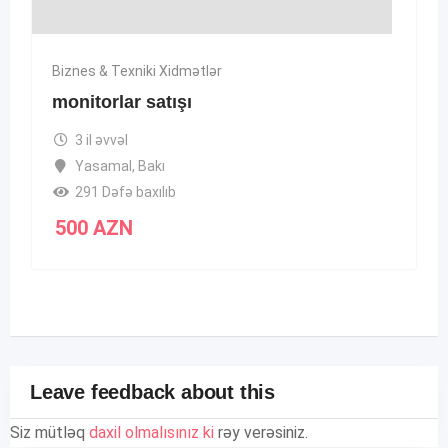
Biznes & Texniki Xidmətlər
monitorlar satışı
3 il əvvəl
Yasamal
,
Bakı
291 Dəfə baxılıb
500
AZN
Leave feedback about this
Siz mütləq
daxil olmalısınız ki
rəy verəsiniz.