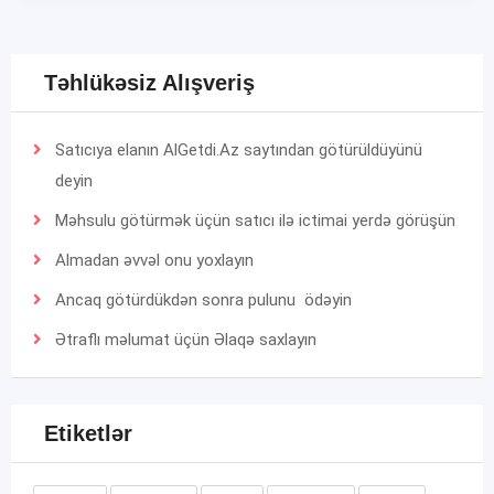
Təhlükəsiz Alışveriş
Satıcıya elanın AlGetdi.Az saytından götürüldüyünü
deyin
Məhsulu götürmək üçün satıcı ilə ictimai yerdə görüşün
Almadan əvvəl onu yoxlayın
Ancaq götürdükdən sonra pulunu ödəyin
Ətraflı məlumat üçün
Əlaqə
saxlayın
Etiketlər