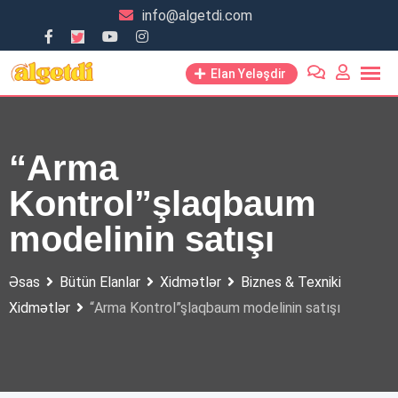
Skip
info@algetdi.com
to
content
Elan Yeləşdir
“Arma
Kontrol”şlaqbaum
modelinin satışı
Əsas
Bütün Elanlar
Xidmətlər
Biznes & Texniki
Xidmətlər
“Arma Kontrol”şlaqbaum modelinin satışı