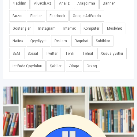
4 addım
AlGetdi.Az
Analiz
Araşdırma
Banner
Bazar
Elanlar
Facebook
Google AdWords
Göstərişlər
Instagram
Internet
Kompüter
Məsləhət
Nəticə
Qeydiyyat
Reklam
Rəqabət
Sahibkar
SEM
Sosial
Twitter
Təhlil
Təhsil
Xüsusiyyətlər
İstifadə Qaydaları
Şəkillər
Əlaqə
Ərzaq