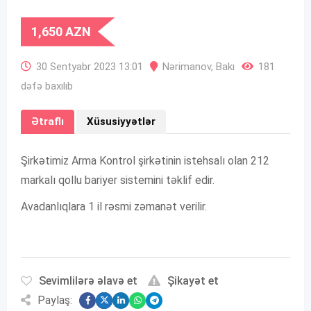
1,650
AZN
30 Sentyabr 2023 13:01
Nərimanov
,
Bakı
181
dəfə baxılıb
Ətraflı
Xüsusiyyətlər
Şirkətimiz Arma Kontrol şirkətinin istehsalı olan 212
markalı qollu bariyer sistemini təklif edir.
Avadanlıqlara 1 il rəsmi zəmanət verilir.
Sevimlilərə əlavə et
Şikayət et
Paylaş: