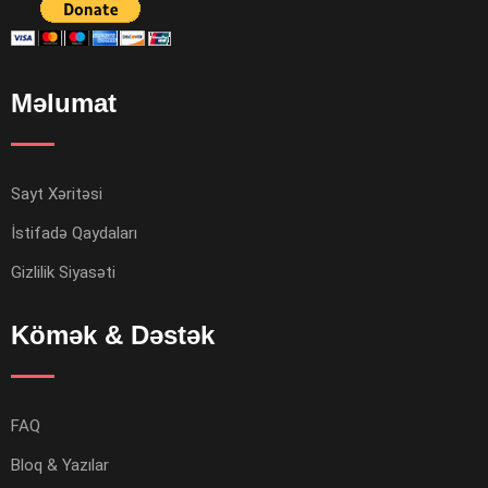
Məlumat
Sayt Xəritəsi
İstifadə Qaydaları
Gizlilik Siyasəti
Kömək & Dəstək
FAQ
Bloq & Yazılar