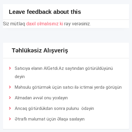
Leave feedback about this
Siz mütləq
daxil olmalısınız ki
rəy verəsiniz.
Təhlükəsiz Alışveriş
Satıcıya elanın AlGetdi.Az saytından götürüldüyünü
deyin
Məhsulu götürmək üçün satıcı ilə ictimai yerdə görüşün
Almadan əvvəl onu yoxlayın
Ancaq götürdükdən sonra pulunu ödəyin
Ətraflı məlumat üçün
Əlaqə
saxlayın