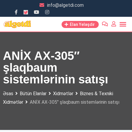
Skip
info@algetdi.com
to
content
Elan Yeləşdir
ANİX AX-305″
şlaqbaum
sistemlərinin satışı
Əsas
Bütün Elanlar
Xidmətlər
Biznes & Texniki
Xidmətlər
ANİX AX-305″ şlaqbaum sistemlərinin satışı