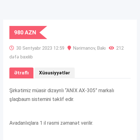
980
AZN
30 Sentyabr 2023 12:59
Nərimanov
,
Bakı
212
dəfə baxılıb
Ətraflı
Xüsusiyyətlər
Şirkətimiz müasir dizaynlı “ANİX AX-305” markalı
şlaqbaum sistemini təklif edir.
Avadanlıqlara 1 il rəsmi zəmanət verilir.