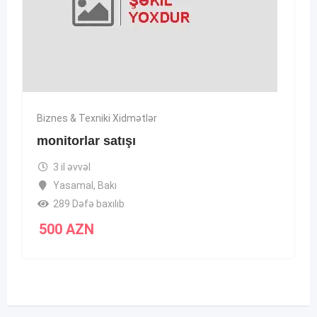
Biznes & Texniki Xidmətlər
monitorlar satışı
3 il əvvəl
Yasamal
,
Bakı
289 Dəfə baxılıb
500
AZN