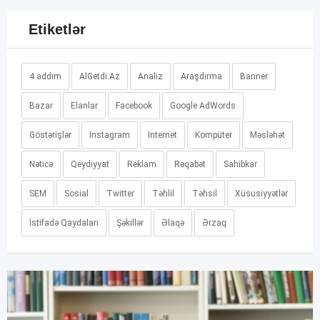
Etiketlər
4 addım
AlGetdi.Az
Analiz
Araşdırma
Banner
Bazar
Elanlar
Facebook
Google AdWords
Göstərişlər
Instagram
Internet
Kompüter
Məsləhət
Nəticə
Qeydiyyat
Reklam
Rəqabət
Sahibkar
SEM
Sosial
Twitter
Təhlil
Təhsil
Xüsusiyyətlər
İstifadə Qaydaları
Şəkillər
Əlaqə
Ərzaq