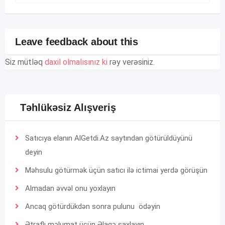
Leave feedback about this
Siz mütləq
daxil olmalısınız ki
rəy verəsiniz.
Təhlükəsiz Alışveriş
Satıcıya elanın AlGetdi.Az saytından götürüldüyünü
deyin
Məhsulu götürmək üçün satıcı ilə ictimai yerdə görüşün
Almadan əvvəl onu yoxlayın
Ancaq götürdükdən sonra pulunu ödəyin
Ətraflı məlumat üçün
Əlaqə
saxlayın