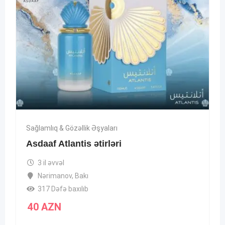
Sağlamlıq & Gözəllik Əşyaları
Asdaaf Atlantis ətirləri
3 il əvvəl
Nərimanov
,
Bakı
317 Dəfə baxılıb
40
AZN