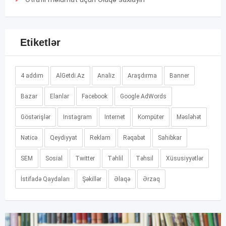
Etiketlər
4 addım
AlGetdi.Az
Analiz
Araşdırma
Banner
Bazar
Elanlar
Facebook
Google AdWords
Göstərişlər
Instagram
Internet
Kompüter
Məsləhət
Nəticə
Qeydiyyat
Reklam
Rəqabət
Sahibkar
SEM
Sosial
Twitter
Təhlil
Təhsil
Xüsusiyyətlər
İstifadə Qaydaları
Şəkillər
Əlaqə
Ərzaq