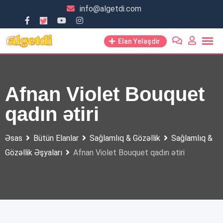
Skip
info@algetdi.com
to
content
Elan Yeləşdir
Afnan Violet Bouquet
qadın ətiri
Əsas
Bütün Elanlar
Sağlamlıq & Gözəllik
Sağlamlıq &
Gözəllik Əşyaları
Afnan Violet Bouquet qadın ətiri