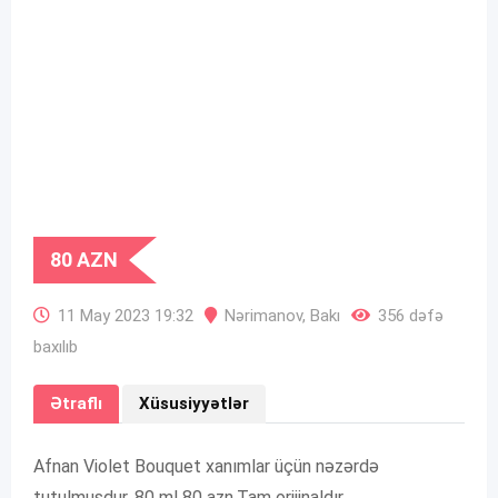
80
AZN
11 May 2023 19:32
Nərimanov
,
Bakı
356 dəfə
baxılıb
Ətraflı
Xüsusiyyətlər
Afnan Violet Bouquet xanımlar üçün nəzərdə
tutulmuşdur. 80 ml 80 azn.Tam orijinaldır