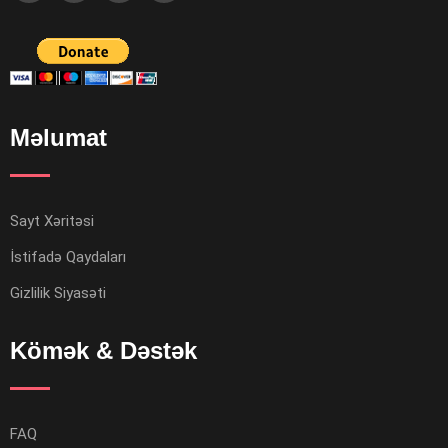
Məlumat
Sayt Xəritəsi
İstifadə Qaydaları
Gizlilik Siyasəti
Kömək & Dəstək
FAQ