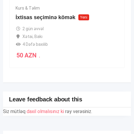
Kurs & Təlim
İxtisas seçiminə kömək
Yeni
2 gün əvvəl
Xətai
,
Bakı
4 Dəfə baxılıb
50
AZN
.
Leave feedback about this
Siz mütləq
daxil olmalısınız ki
rəy verəsiniz.