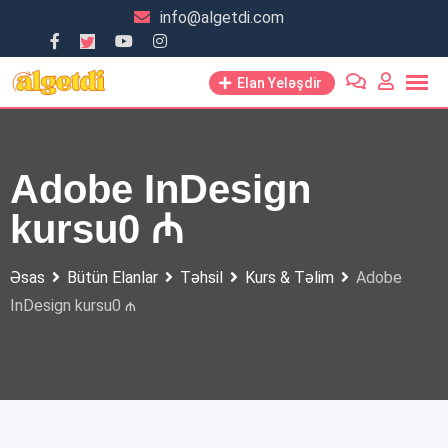
Skip
info@algetdi.com
to
content
Elan Yeləşdir
Adobe InDesign
kursu0 ₼
Əsas
Bütün Elanlar
Təhsil
Kurs & Təlim
Adobe
InDesign kursu0 ₼