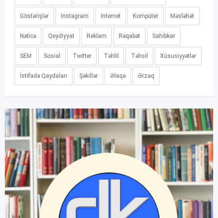
Göstərişlər
Instagram
Internet
Kompüter
Məsləhət
Nəticə
Qeydiyyat
Reklam
Rəqabət
Sahibkar
SEM
Sosial
Twitter
Təhlil
Təhsil
Xüsusiyyətlər
İstifadə Qaydaları
Şəkillər
Əlaqə
Ərzaq