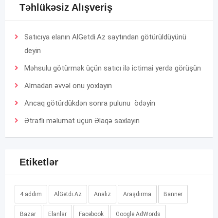
Təhlükəsiz Alışveriş
Satıcıya elanın AlGetdi.Az saytından götürüldüyünü
deyin
Məhsulu götürmək üçün satıcı ilə ictimai yerdə görüşün
Almadan əvvəl onu yoxlayın
Ancaq götürdükdən sonra pulunu ödəyin
Ətraflı məlumat üçün
Əlaqə
saxlayın
Etiketlər
4 addım
AlGetdi.Az
Analiz
Araşdırma
Banner
Bazar
Elanlar
Facebook
Google AdWords