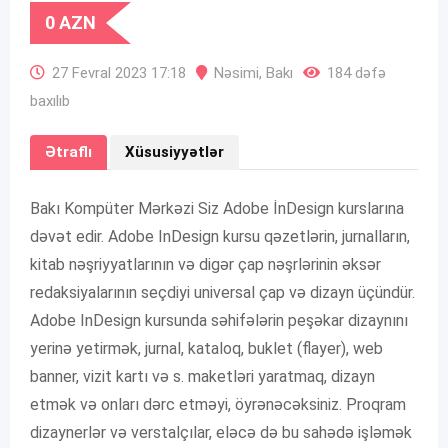
0
AZN
27 Fevral 2023 17:18
Nəsimi
,
Bakı
184 dəfə
baxılıb
Ətraflı
Xüsusiyyətlər
Bakı Kompüter Mərkəzi Siz Adobe İnDesign kurslarına
dəvət edir. Adobe InDesign kursu qəzetlərin, jurnalların,
kitab nəşriyyatlarının və digər çap nəşrlərinin əksər
redaksiyalarının seçdiyi universal çap və dizayn üçündür.
Adobe InDesign kursunda səhifələrin peşəkar dizaynını
yerinə yetirmək, jurnal, kataloq, buklet (flayer), web
banner, vizit kartı və s. maketləri yaratmaq, dizayn
etmək və onları dərc etməyi, öyrənəcəksiniz. Proqram
dizaynerlər və verstalçılar, eləcə də bu sahədə işləmək