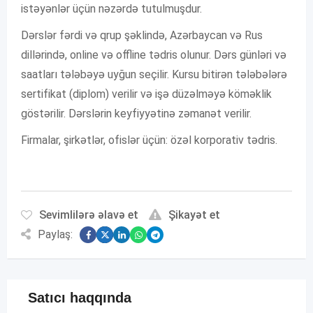
istəyənlər üçün nəzərdə tutulmuşdur.
Dərslər fərdi və qrup şəklində, Azərbaycan və Rus
dillərində, online və offline tədris olunur. Dərs günləri və
saatları tələbəyə uyğun seçilir. Kursu bitirən tələbələrə
sertifikat (diplom) verilir və işə düzəlməyə köməklik
göstərilir. Dərslərin keyfiyyətinə zəmanət verilir.
Firmalar, şirkətlər, ofislər üçün: özəl korporativ tədris.
Sevimlilərə əlavə et
Şikayət et
Paylaş:
Satıcı haqqında