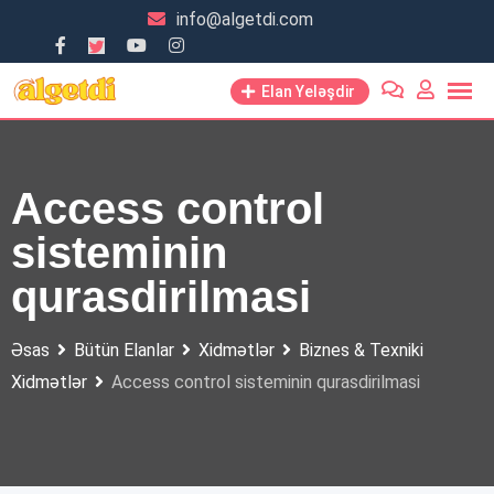
Skip
info@algetdi.com
to
content
Elan Yeləşdir
Access control
sisteminin
qurasdirilmasi
Əsas
Bütün Elanlar
Xidmətlər
Biznes & Texniki
Xidmətlər
Access control sisteminin qurasdirilmasi