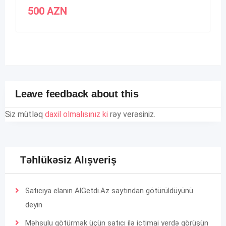
500
AZN
Leave feedback about this
Siz mütləq
daxil olmalısınız ki
rəy verəsiniz.
Təhlükəsiz Alışveriş
Satıcıya elanın AlGetdi.Az saytından götürüldüyünü
deyin
Məhsulu götürmək üçün satıcı ilə ictimai yerdə görüşün