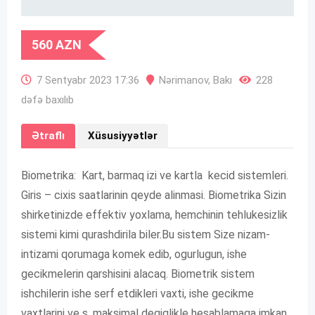
560
AZN
7 Sentyabr 2023 17:36
Nərimanov
,
Bakı
228
dəfə baxılıb
Ətraflı
Xüsusiyyətlər
Biometrika: Kart, barmaq izi ve kartla kecid sistemleri.
Giris – cixis saatlarinin qeyde alinmasi. Biometrika Sizin
shirketinizde effektiv yoxlama, hemchinin tehlukesizlik
sistemi kimi qurashdirila biler.Bu sistem Size nizam-
intizami qorumaga komek edib, ogurlugun, ishe
gecikmelerin qarshisini alacaq. Biometrik sistem
ishchilerin ishe serf etdikleri vaxti, ishe gecikme
vaxtlarini ve s. maksimal deqiqlikle hesablamaga imkan