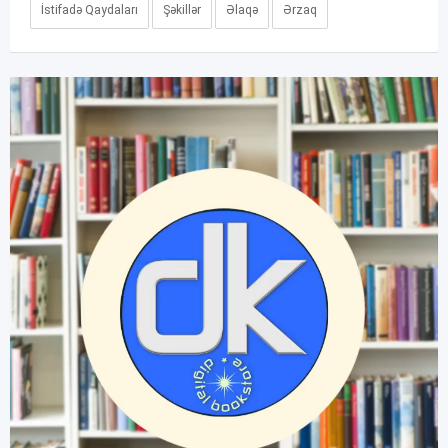
İstifadə Qaydaları
Şəkillər
Əlaqə
Ərzaq