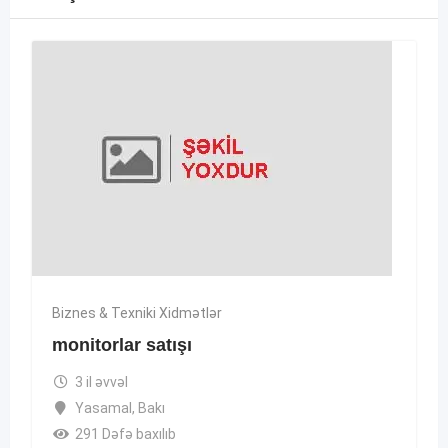
Biznes & Texniki Xidmətlər
monitorlar satışı
3 il əvvəl
Yasamal
,
Bakı
291 Dəfə baxılıb