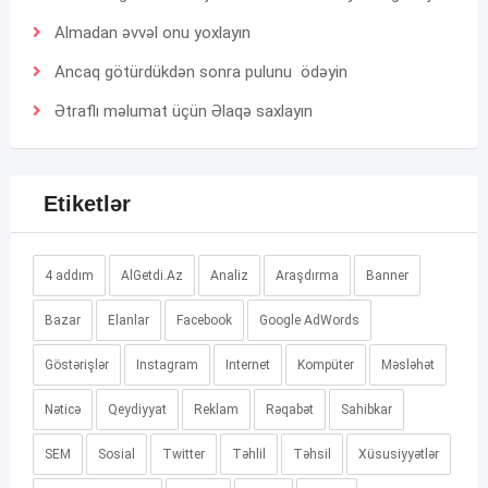
Almadan əvvəl onu yoxlayın
Ancaq götürdükdən sonra pulunu ödəyin
Ətraflı məlumat üçün
Əlaqə
saxlayın
Etiketlər
4 addım
AlGetdi.Az
Analiz
Araşdırma
Banner
Bazar
Elanlar
Facebook
Google AdWords
Göstərişlər
Instagram
Internet
Kompüter
Məsləhət
Nəticə
Qeydiyyat
Reklam
Rəqabət
Sahibkar
SEM
Sosial
Twitter
Təhlil
Təhsil
Xüsusiyyətlər