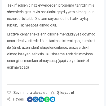
Teklif edilen cihaz evvelceden proqrama tanitdirilmis
shexslerin giris-cixis saatlarini qeydiyyata almaq ucun
nezerde tutulub. Sistem sayesinde heftelik, ayliq,
rubluk, illik hesabat almaq olur.
Eraziye kenar shexslerin girisine mehdudiyyet qoymaq
ucun ideal vasitedir. Uzle tanima sistemi qapi, turniket
ile (direk uzerinden) elaqelendirilerse, eraziye daxil
olmaq isteyen sehxsin uzu sisteme tanitdirilmayibsa,
onun girisi mumkun olmayacaq (qapi ve ya turniket
acilmayacaq).
Sevimlilərə əlavə et
Şikayət et
Paylaş: