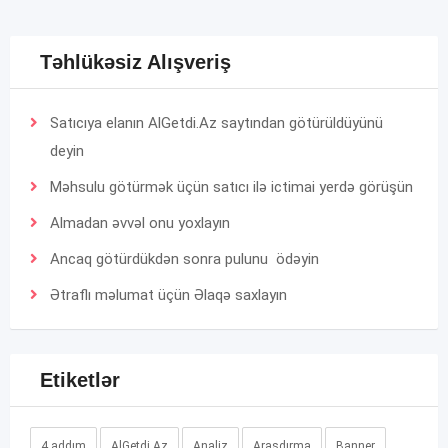
Təhlükəsiz Alışveriş
Satıcıya elanın AlGetdi.Az saytından götürüldüyünü
deyin
Məhsulu götürmək üçün satıcı ilə ictimai yerdə görüşün
Almadan əvvəl onu yoxlayın
Ancaq götürdükdən sonra pulunu ödəyin
Ətraflı məlumat üçün
Əlaqə
saxlayın
Etiketlər
4 addım
AlGetdi.Az
Analiz
Araşdırma
Banner