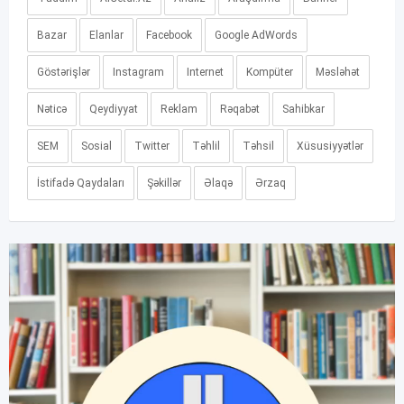
Bazar
Elanlar
Facebook
Google AdWords
Göstərişlər
Instagram
Internet
Kompüter
Məsləhət
Nəticə
Qeydiyyat
Reklam
Rəqabət
Sahibkar
SEM
Sosial
Twitter
Təhlil
Təhsil
Xüsusiyyətlər
İstifadə Qaydaları
Şəkillər
Əlaqə
Ərzaq