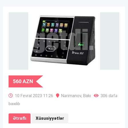
560
AZN
10 Fevral 2023 11:26
Nərimanov
,
Bakı
306 dəfə
baxılıb
Ətraflı
Xüsusiyyətlər