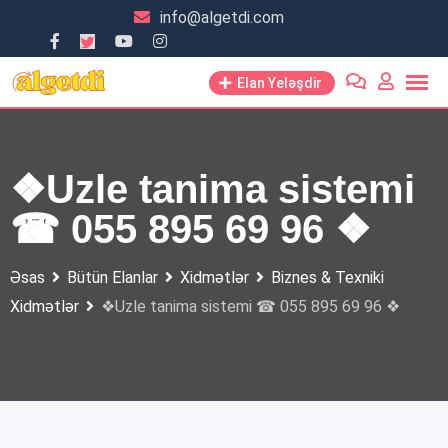
Skip
info@algetdi.com
to
content
Elan Yeləşdir
❖Uzle tanima sistemi
☎ 055 895 69 96 ❖
Əsas
Bütün Elanlar
Xidmətlər
Biznes & Texniki
Xidmətlər
❖Uzle tanima sistemi ☎ 055 895 69 96 ❖