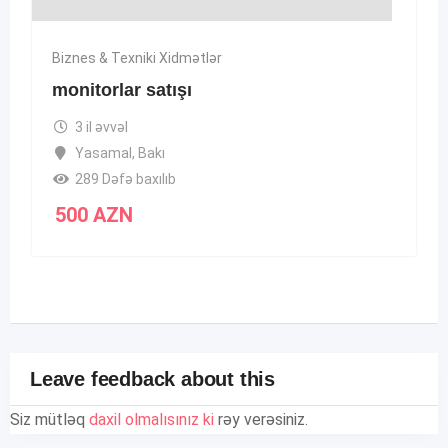
Biznes & Texniki Xidmətlər
monitorlar satışı
3 il əvvəl
Yasamal
,
Bakı
289 Dəfə baxılıb
500
AZN
Leave feedback about this
Siz mütləq
daxil olmalısınız ki
rəy verəsiniz.