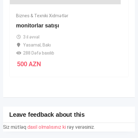
Biznes & Texniki Xidmətlər
monitorlar satışı
3 il əvvəl
Yasamal
,
Bakı
288 Dəfə baxılıb
500
AZN
Leave feedback about this
Siz mütləq
daxil olmalısınız ki
rəy verəsiniz.