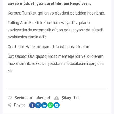
cavab müddəti çox sürətlidir, ani keçid verir.
Korpus: Turniket qolları və gövdəsi poladdan hazırlanıb.
Falling Arm: Elektrik kəsilməsi və ya fövqəladə
vəziyyətlərdə avtomatik düşən qolu sayəsində sürətli
evakuasiya təmin edir.
Göstərici: Hər iki istiqamətdə istiqamət ledləri.
Üst Qapaq: Üst qapaq ikiqat menteşelidir və kilidlənən
mexanizmi ilə icazəsiz şəxslərin müdaxiləsinin qarşısını
alır.
Sevimlilərə əlavə et
Şikayət et
Paylaş: