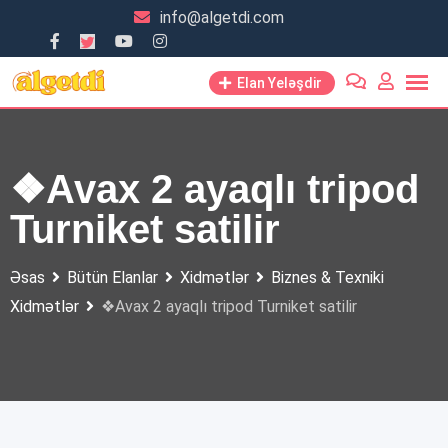
Skip
info@algetdi.com
to
content
Elan Yeləşdir
❖Avax 2 ayaqlı tripod
Turniket satilir
Əsas
Bütün Elanlar
Xidmətlər
Biznes & Texniki
Xidmətlər
❖Avax 2 ayaqlı tripod Turniket satilir