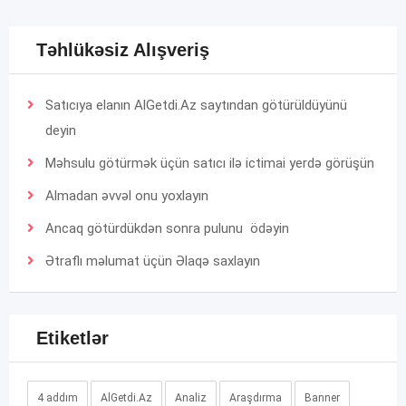
Təhlükəsiz Alışveriş
Satıcıya elanın AlGetdi.Az saytından götürüldüyünü
deyin
Məhsulu götürmək üçün satıcı ilə ictimai yerdə görüşün
Almadan əvvəl onu yoxlayın
Ancaq götürdükdən sonra pulunu ödəyin
Ətraflı məlumat üçün
Əlaqə
saxlayın
Etiketlər
4 addım
AlGetdi.Az
Analiz
Araşdırma
Banner