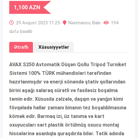
1,100
AZN
29 Avqust 2023 11:25
Nərimanov
,
Bakı
194
dəfə baxılıb
Ətraflı
Xüsusiyyətlər
AVAX S250 Avtomatik Düşən Qollu Tripod Turniket
Sistemi 100% TÜRK mühəndisləri tərəfindən
hazırlanmışdır və enerji sönəndə ştativ qollarından
birini aşağı salaraq sürətli və fasiləsiz boşalma
təmin edir. Xüsusilə zəlzələ, daşqın və yanğın kimi
fövqəladə hallar zamanı binanın tez boşaldılmasına
kömək edir. Barmaq izi, üz tanıma və kart
oxuyucuları sərt plastik örtülmüş oxucu montaj
hissələrinə asanlıqla quraşdırıla bilər. Tətik adında