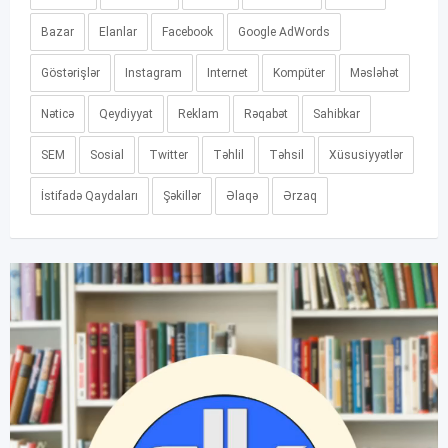
Bazar
Elanlar
Facebook
Google AdWords
Göstərişlər
Instagram
Internet
Kompüter
Məsləhət
Nəticə
Qeydiyyat
Reklam
Rəqabət
Sahibkar
SEM
Sosial
Twitter
Təhlil
Təhsil
Xüsusiyyətlər
İstifadə Qaydaları
Şəkillər
Əlaqə
Ərzaq