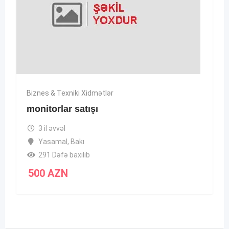
Biznes & Texniki Xidmətlər
monitorlar satışı
3 il əvvəl
Yasamal
,
Bakı
291 Dəfə baxılıb
500
AZN