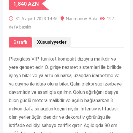
1,840
AZN
31 Avqust 2023 14:46
Nərimanov
,
Bakı
197
dəfə baxılıb
Ətraflı
Xüsusiyyətlər
Plexiglass VIP turniket kompakt dizayna malikdir və
yerə qənaət edir. O, girişə nəzarət sistemləri ilə birlikdə
işləyə bilər və ya arzu olunarsa, uzaqdan idarəetmə və
ya düymə ilə idarə oluna bilər. Qalın pleksi sapı zərbəyə
davamlıdır və asanlıqla qırılmır. Qolun ağırlığını daşıya
bilən güclü motora malikdir və açılıb bağlanarkən 3
milyon dəfə sınaqdan keçirilmişdir. İntensiv istifadəsi
olan yerlər üçün idealdır və dekorativ görünüşü ilə
istifadə edildiyi sahəyə zəriflik qatır. Açıldıqda 90 sm