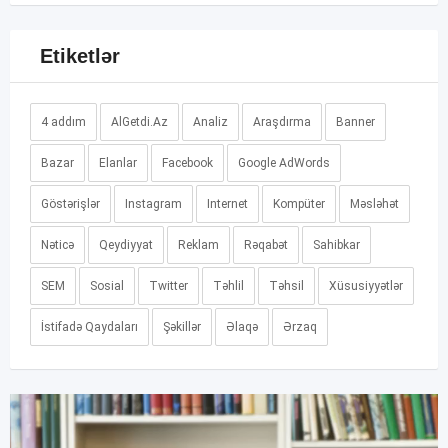
Etiketlər
4 addım
AlGetdi.Az
Analiz
Araşdırma
Banner
Bazar
Elanlar
Facebook
Google AdWords
Göstərişlər
Instagram
Internet
Kompüter
Məsləhət
Nəticə
Qeydiyyat
Reklam
Rəqabət
Sahibkar
SEM
Sosial
Twitter
Təhlil
Təhsil
Xüsusiyyətlər
İstifadə Qaydaları
Şəkillər
Əlaqə
Ərzaq