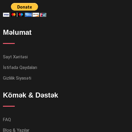
Məlumat
Sayt Xəritəsi
İstifadə Qaydaları
Gizlilik Siyasəti
Kömək & Dəstək
FAQ
Bloq & Yazılar