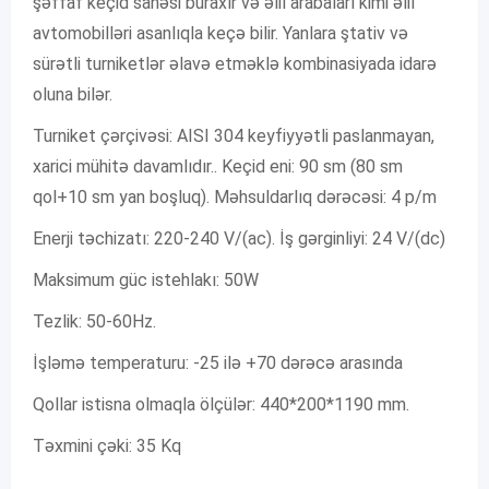
şəffaf keçid sahəsi buraxır və əlil arabaları kimi əlil
avtomobilləri asanlıqla keçə bilir. Yanlara ştativ və
sürətli turniketlər əlavə etməklə kombinasiyada idarə
oluna bilər.
Turniket çərçivəsi: AISI 304 keyfiyyətli paslanmayan,
xarici mühitə davamlıdır.. Keçid eni: 90 sm (80 sm
qol+10 sm yan boşluq). Məhsuldarlıq dərəcəsi: 4 p/m
Enerji təchizatı: 220-240 V/(ac). İş gərginliyi: 24 V/(dc)
Maksimum güc istehlakı: 50W
Tezlik: 50-60Hz.
İşləmə temperaturu: -25 ilə +70 dərəcə arasında
Qollar istisna olmaqla ölçülər: 440*200*1190 mm.
Təxmini çəki: 35 Kq