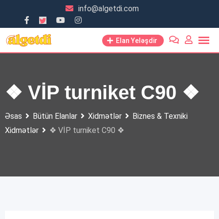
Skip
info@algetdi.com
to
content
Elan Yeləşdir
❖ VİP turniket C90 ❖
Əsas
Bütün Elanlar
Xidmətlər
Biznes & Texniki
Xidmətlər
❖ VİP turniket C90 ❖