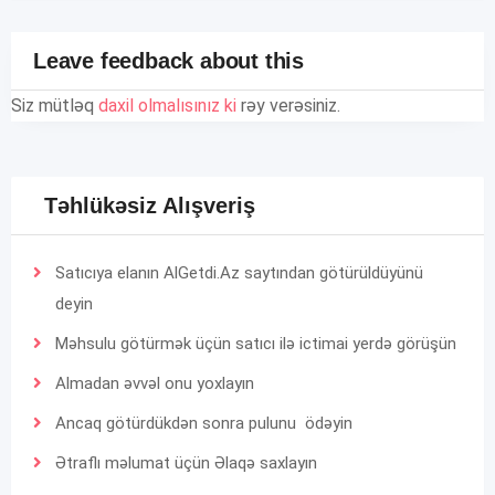
Leave feedback about this
Siz mütləq
daxil olmalısınız ki
rəy verəsiniz.
Təhlükəsiz Alışveriş
Satıcıya elanın AlGetdi.Az saytından götürüldüyünü
deyin
Məhsulu götürmək üçün satıcı ilə ictimai yerdə görüşün
Almadan əvvəl onu yoxlayın
Ancaq götürdükdən sonra pulunu ödəyin
Ətraflı məlumat üçün
Əlaqə
saxlayın