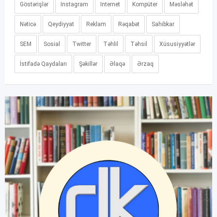
Göstərişlər
Instagram
Internet
Kompüter
Məsləhət
Nəticə
Qeydiyyat
Reklam
Rəqabət
Sahibkar
SEM
Sosial
Twitter
Təhlil
Təhsil
Xüsusiyyətlər
İstifadə Qaydaları
Şəkillər
Əlaqə
Ərzaq