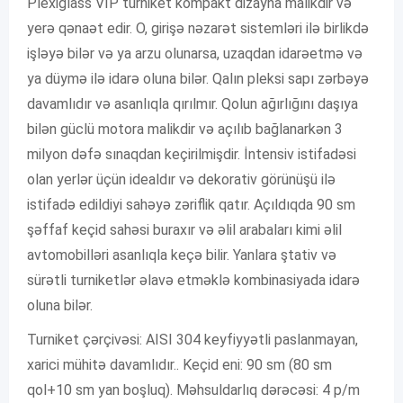
Plexiglass VIP turniket kompakt dizayna malikdir və
yerə qənaət edir. O, girişə nəzarət sistemləri ilə birlikdə
işləyə bilər və ya arzu olunarsa, uzaqdan idarəetmə və
ya düymə ilə idarə oluna bilər. Qalın pleksi sapı zərbəyə
davamlıdır və asanlıqla qırılmır. Qolun ağırlığını daşıya
bilən güclü motora malikdir və açılıb bağlanarkən 3
milyon dəfə sınaqdan keçirilmişdir. İntensiv istifadəsi
olan yerlər üçün idealdır və dekorativ görünüşü ilə
istifadə edildiyi sahəyə zəriflik qatır. Açıldıqda 90 sm
şəffaf keçid sahəsi buraxır və əlil arabaları kimi əlil
avtomobilləri asanlıqla keçə bilir. Yanlara ştativ və
sürətli turniketlər əlavə etməklə kombinasiyada idarə
oluna bilər.
Turniket çərçivəsi: AISI 304 keyfiyyətli paslanmayan,
xarici mühitə davamlıdır.. Keçid eni: 90 sm (80 sm
qol+10 sm yan boşluq). Məhsuldarlıq dərəcəsi: 4 p/m