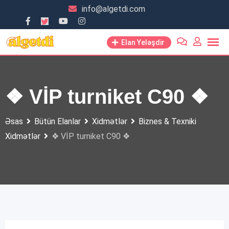
Skip
info@algetdi.com
to
content
Elan Yeləşdir
❖ VİP turniket C90 ❖
Əsas
Bütün Elanlar
Xidmətlər
Biznes & Texniki
Xidmətlər
❖ VİP turniket C90 ❖