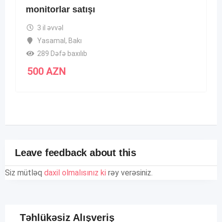
monitorlar satışı
3 il əvvəl
Yasamal
,
Bakı
289 Dəfə baxılıb
500
AZN
Leave feedback about this
Siz mütləq
daxil olmalısınız ki
rəy verəsiniz.
Təhlükəsiz Alışveriş