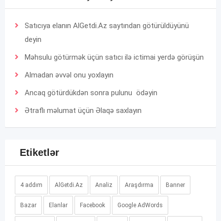
Satıcıya elanın AlGetdi.Az saytından götürüldüyünü
deyin
Məhsulu götürmək üçün satıcı ilə ictimai yerdə görüşün
Almadan əvvəl onu yoxlayın
Ancaq götürdükdən sonra pulunu ödəyin
Ətraflı məlumat üçün
Əlaqə
saxlayın
Etiketlər
4 addım
AlGetdi.Az
Analiz
Araşdırma
Banner
Bazar
Elanlar
Facebook
Google AdWords