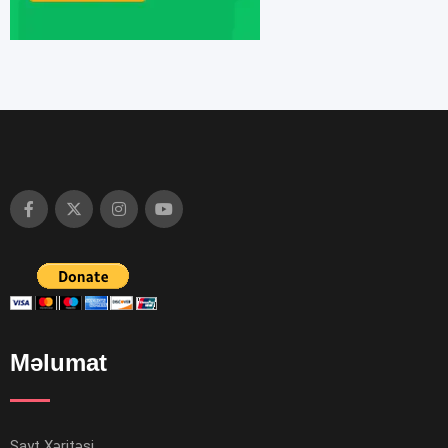
Məlumat
Sayt Xəritəsi