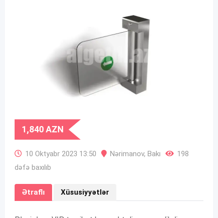
1,840
AZN
10 Oktyabr 2023 13:50
Nərimanov
,
Bakı
198
dəfə baxılıb
Ətraflı
Xüsusiyyətlər