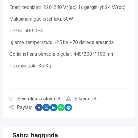
Enerji təchizatı: 220-240 V/(ac). İş gərginliyi: 24 V/(dc)
Maksimum güc istehlakı: 50W
Tezlik: 50-60Hz.
İşləmə temperaturu: -25 ilə +70 dərəcə arasında
Qollar istisna olmaqla ölçülər: 440*200*1190 mm.
Təxmini çəki: 35 Kq
Sevimlilərə əlavə et
Şikayət et
Paylaş:
Satıcı haqqında