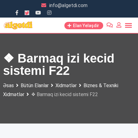
Skip
info@algetdi.com
to
content
Elan Yeləşdir
❖ Barmaq izi kecid
sistemi F22
Əsas
Bütün Elanlar
Xidmətlər
Biznes & Texniki
Xidmətlər
❖ Barmaq izi kecid sistemi F22