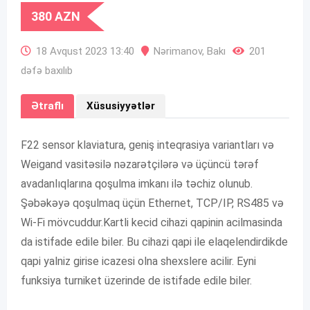
380
AZN
18 Avqust 2023 13:40
Nərimanov
,
Bakı
201
dəfə baxılıb
Ətraflı
Xüsusiyyətlər
F22 sensor klaviatura, geniş inteqrasiya variantları və
Weigand vasitəsilə nəzarətçilərə və üçüncü tərəf
avadanlıqlarına qoşulma imkanı ilə təchiz olunub.
Şəbəkəyə qoşulmaq üçün Ethernet, TCP/IP, RS485 və
Wi-Fi mövcuddur.Kartli kecid cihazi qapinin acilmasinda
da istifade edile biler. Bu cihazi qapi ile elaqelendirdikde
qapi yalniz girise icazesi olna shexslere acilir. Eyni
funksiya turniket üzerinde de istifade edile biler.