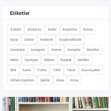
Etiketlər
4 addım
AlGetdi.Az
Analiz
Araşdırma
Banner
Bazar
Elanlar
Facebook
Google AdWords
Göstərişlər
Instagram
Internet
Kompüter
Məsləhət
Nəticə
Qeydiyyat
Reklam
Rəqabət
Sahibkar
SEM
Sosial
Twitter
Təhlil
Təhsil
Xüsusiyyətlər
İstifadə Qaydaları
Şəkillər
Əlaqə
Ərzaq