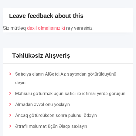
Leave feedback about this
Siz mütləq
daxil olmalısınız ki
rəy verəsiniz.
Təhlükəsiz Alışveriş
Satıcıya elanın AlGetdi.Az saytından götürüldüyünü
deyin
Məhsulu götürmək üçün satıcı ilə ictimai yerdə görüşün
Almadan əvvəl onu yoxlayın
Ancaq götürdükdən sonra pulunu ödəyin
Ətraflı məlumat üçün
Əlaqə
saxlayın