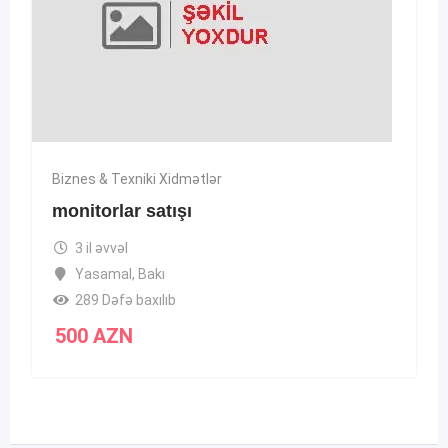
Biznes & Texniki Xidmətlər
monitorlar satışı
3 il əvvəl
Yasamal
,
Bakı
289 Dəfə baxılıb
500
AZN