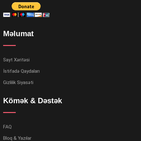
Məlumat
Sayt Xəritəsi
İstifadə Qaydaları
Gizlilik Siyasəti
Kömək & Dəstək
FAQ
Bloq & Yazılar