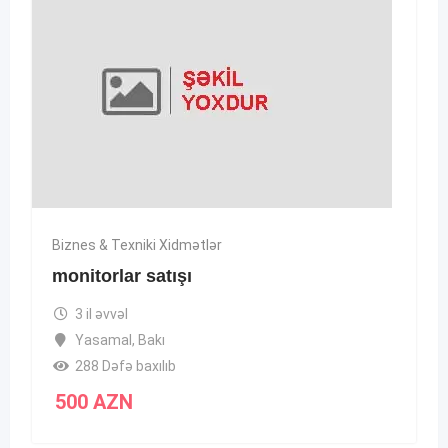
Biznes & Texniki Xidmətlər
monitorlar satışı
3 il əvvəl
Yasamal
,
Bakı
288 Dəfə baxılıb
500
AZN