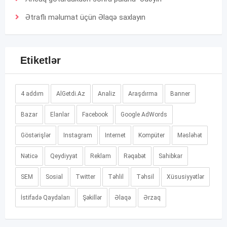
Ətraflı məlumat üçün
Əlaqə
saxlayın
Etiketlər
4 addım
AlGetdi.Az
Analiz
Araşdırma
Banner
Bazar
Elanlar
Facebook
Google AdWords
Göstərişlər
Instagram
Internet
Kompüter
Məsləhət
Nəticə
Qeydiyyat
Reklam
Rəqabət
Sahibkar
SEM
Sosial
Twitter
Təhlil
Təhsil
Xüsusiyyətlər
İstifadə Qaydaları
Şəkillər
Əlaqə
Ərzaq