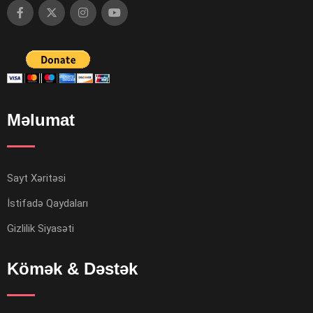
Məlumat
Sayt Xəritəsi
İstifadə Qaydaları
Gizlilik Siyasəti
Kömək & Dəstək