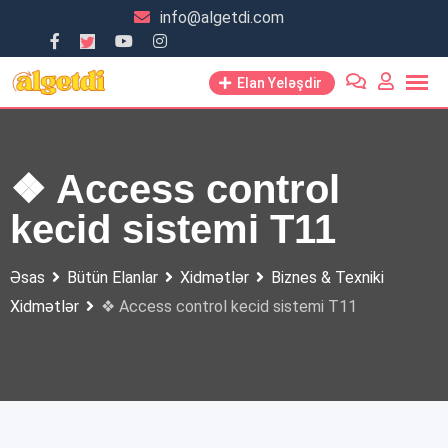
Skip
info@algetdi.com
to
content
Elan Yeləşdir
❖ Access control
kecid sistemi T11
Əsas
Bütün Elanlar
Xidmətlər
Biznes & Texniki
Xidmətlər
❖ Access control kecid sistemi T11