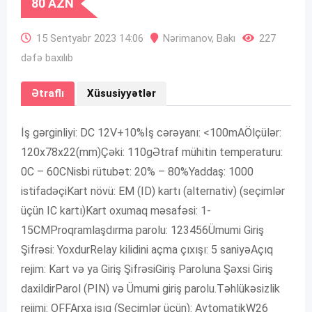
80
AZN
15 Sentyabr 2023 14:06
Nərimanov
,
Bakı
227
dəfə baxılıb
Ətraflı
Xüsusiyyətlər
İş gərginliyi: DC 12V+10%İş cərəyanı: <100mAÖlçülər:
120x78x22(mm)Çəki: 110gƏtraf mühitin temperaturu:
0C – 60CNisbi rütubət: 20% – 80%Yaddaş: 1000
istifadəçiKart növü: EM (ID) kartı (alternativ) (seçimlər
üçün IC kartı)Kart oxumaq məsafəsi: 1-
15CMProqramlaşdırma parolu: 123456Ümumi Giriş
Şifrəsi: YoxdurRelay kilidini açma çıxışı: 5 saniyəAçıq
rejim: Kart və ya Giriş ŞifrəsiGiriş Paroluna Şəxsi Giriş
daxildirParol (PIN) və Ümumi giriş parolu.Təhlükəsizlik
rejimi: OFFArxa işıq (Seçimlər üçün): AvtomatikW26