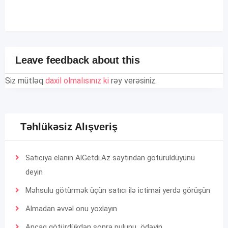
Leave feedback about this
Siz mütləq
daxil olmalısınız ki
rəy verəsiniz.
Təhlükəsiz Alışveriş
Satıcıya elanın AlGetdi.Az saytından götürüldüyünü
deyin
Məhsulu götürmək üçün satıcı ilə ictimai yerdə görüşün
Almadan əvvəl onu yoxlayın
Ancaq götürdükdən sonra pulunu ödəyin